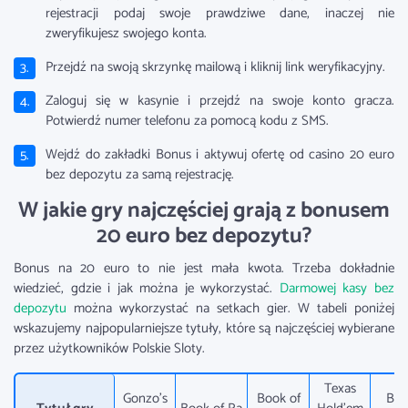
rejestracji podaj swoje prawdziwe dane, inaczej nie
zweryfikujesz swojego konta.
Przejdź na swoją skrzynkę mailową i kliknij link weryfikacyjny.
Zaloguj się w kasynie i przejdź na swoje konto gracza.
Potwierdź numer telefonu za pomocą kodu z SMS.
Wejdź do zakładki Bonus i aktywuj ofertę od casino 20 euro
bez depozytu za samą rejestrację.
W jakie gry najczęściej grają z bonusem
20 euro bez depozytu?
Bonus na 20 euro to nie jest mała kwota. Trzeba dokładnie
wiedzieć, gdzie i jak można je wykorzystać.
Darmowej kasy bez
depozytu
można wykorzystać na setkach gier. W tabeli poniżej
wskazujemy najpopularniejsze tytuły, które są najczęściej wybierane
przez użytkowników Polskie Sloty.
Texas
Gonzo’s
Book of
Bon