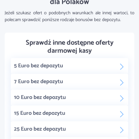
dla Polaków
Jeżeli szukasz ofert o podobnych warunkach ale innej wartoci, to
polecam sprawdzić poniższe rodzaje bonusów bez depozytu.
Sprawdź inne dostępne oferty
darmowej kasy
5 Euro bez depozytu
7 Euro bez depozytu
10 Euro bez depozytu
15 Euro bez depozytu
25 Euro bez depozytu