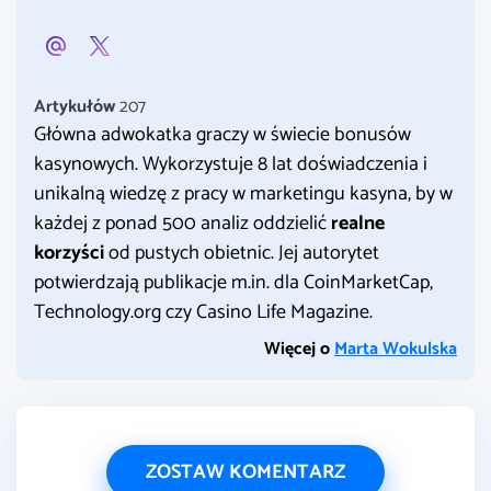
Artykułów
207
Główna adwokatka graczy w świecie bonusów
kasynowych. Wykorzystuje 8 lat doświadczenia i
unikalną wiedzę z pracy w marketingu kasyna, by w
każdej z ponad 500 analiz oddzielić
realne
korzyści
od pustych obietnic. Jej autorytet
potwierdzają publikacje m.in. dla CoinMarketCap,
Technology.org czy Casino Life Magazine.
Więcej o
Marta Wokulska
ZOSTAW KOMENTARZ