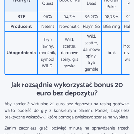
Tytuł gry
Book of Ra
Hold’em
Quest
Dead
Pok
Poker
RTP
96%
94,3%
96,21%
98,75%
99,
Producent
Netent
Novomatic
Play’n Go
BGaming
Haba
Wild,
Tryb
Wild,
scatter,
lawiny,
scatter,
Możli
darmowe
Udogodnienia
mnożnik,
darmowe
brak
grani
spiny,
symbol
spiny, gra
wiele
tryb
WILD.
ryzyka
gamble
Jak rozsądnie wykorzystać bonus 20
euro bez depozytu?
Aby zamienić wirtualne 20 euro bez depozytu na realną gotówkę,
warto podejść do gry z konkretnym planem. Poniżej znajdziesz
praktyczne wskazówki, które pomogą zwiększyć szanse na wypłatę.
Zanim zaczniesz grać, poświęć minutę na sprawdzenie trzech