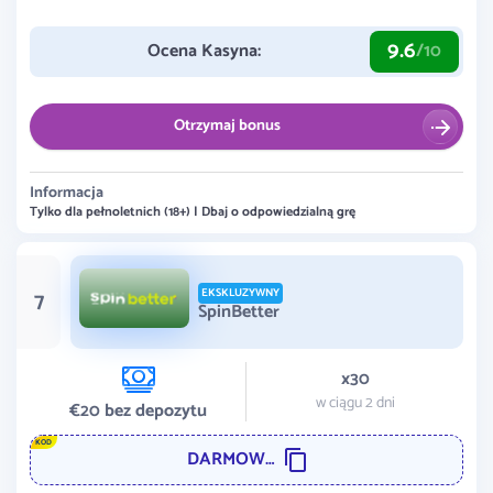
9.6
Ocena Kasyna:
/10
Otrzymaj bonus
Informacja
Tylko dla pełnoletnich (18+) | Dbaj o odpowiedzialną grę
7
EKSKLUZYWNY
SpinBetter
x30
w ciągu 2 dni
€20 bez depozytu
KOD
DARMOWY20EURX