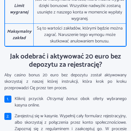
Limit
dzięki bonusowi. Wszystkie nadwyżki zostaną
wygranej
usunięte z naszego konta w momencie wypłaty
wygranej.
Są to wartości zakładów, którymi będzie można
Maksymalny
zagrać. Naruszenie tego wymogu może
zakład
skutkować anulowaniem bonusu.
Jak odebrać i aktywować 20 euro bez
depozytu za rejestrację?
Aby casino bonus 20 euro bez depozytu został aktywowany
skorzystaj z naszej której instrukcji, która krok po kroku
przeprowadzi Cię przez ten proces.
Kliknij przycisk
Otrzymaj bonus
obok oferty wybranego
kasyna online.
Zarejestruj się w kasynie. Wypełnij cały formularz rejestracyjny,
albo skorzystaj z połączenia przez konto społecznościowe.
Zapoznaj się z regulaminem i zaakceptuj go. W procesie