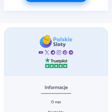
Informacje
O nas