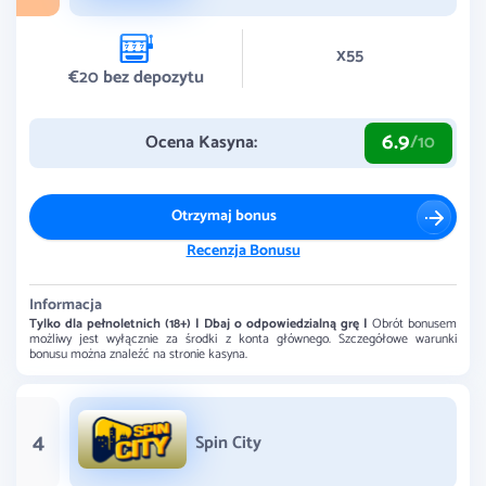
х55
€20 bez depozytu
6.9
Ocena Kasyna:
/10
Otrzymaj bonus
Recenzja Bonusu
Informacja
Tylko dla pełnoletnich (18+) | Dbaj o odpowiedzialną grę |
Obrót bonusem
możliwy jest wyłącznie za środki z konta głównego. Szczegółowe warunki
bonusu można znaleźć na stronie kasyna.
4
Spin City