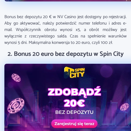
Bonus bez depozytu 20 € w NV Casino jest dostępny po rejestracji.
Aby go aktywować, należy potwierdzić numer telefonu i adres e-
mail. Współczynnik obrotu wynosi x5, a obrót możliwy jest
wyłącznie z rzeczywistego salda. Czas na spełnienie warunków
wynosi 5 dni. Maksymalna konwersja to 20 euro, czyli 100 zł.
2. Bonus 20 euro bez depozytu w Spin City