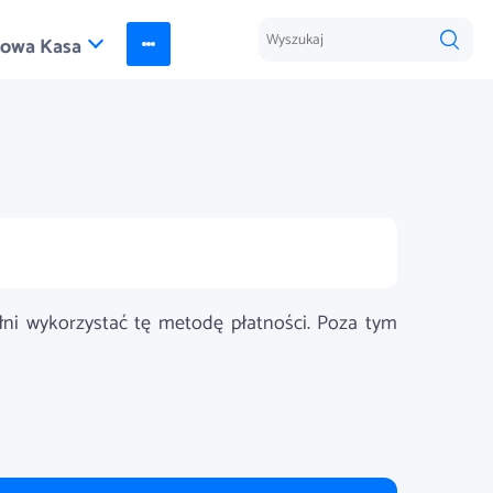
owa Kasa
i wykorzystać tę metodę płatności. Poza tym