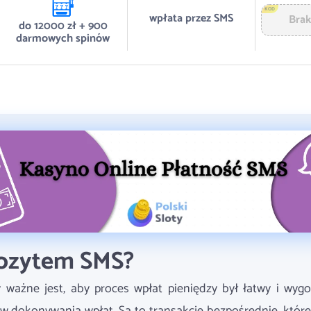
KOD
wpłata przez SMS
Brak
do 12000 zł + 900
darmowych spinów
pozytem SMS?
y ważne jest, aby proces wpłat pieniędzy był łatwy i wy