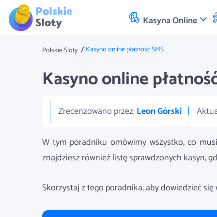
Kasyna Online
/
Kasyno online płatność SMS
Polskie Sloty
Kasyno online płatnoś
Zrecenzowano przez:
Leon Górski
Aktua
W tym poradniku omówimy wszystko, co musis
znajdziesz również listę sprawdzonych kasyn,
Skorzystaj z tego poradnika, aby dowiedzieć się