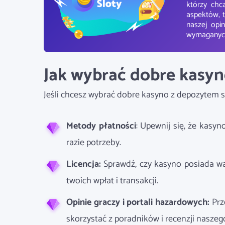
którzy chc
aspektów, 
naszej opin
wymaganych 
Jak wybrać dobre kasyn
Jeśli chcesz wybrać dobre kasyno z depozytem s
Metody płatności
: Upewnij się, że kasy
razie potrzeby.
Licencja:
Sprawdź, czy kasyno posiada waż
twoich wpłat i transakcji.
Opinie graczy i portali hazardowych:
Prze
skorzystać z poradników i recenzji naszeg