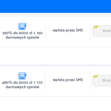
KOD
wpłata przez SMS
Brak
390% do 6000 zł + 150
darmowych spinów
KOD
wpłata przez SMS
Brak
480% do 5000 zł + 170
darmowych spinów