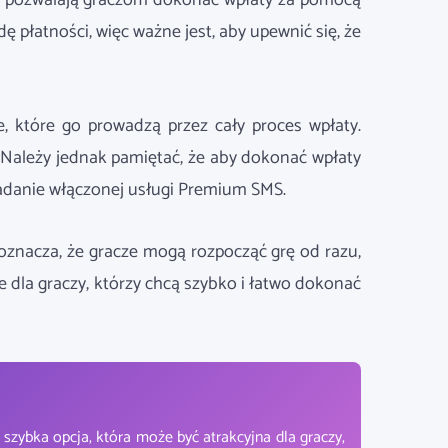
re pozwalają graczom dokonać wpłaty za pomocą
płatności, więc ważne jest, aby upewnić się, że
e, które go prowadzą przez cały proces wpłaty.
. Należy jednak pamiętać, że aby dokonać wpłaty
iadanie włączonej usługi Premium SMS.
oznacza, że ​​gracze mogą rozpocząć grę od razu,
 dla graczy, którzy chcą szybko i łatwo dokonać
szybka opcja, która może być atrakcyjna dla graczy,