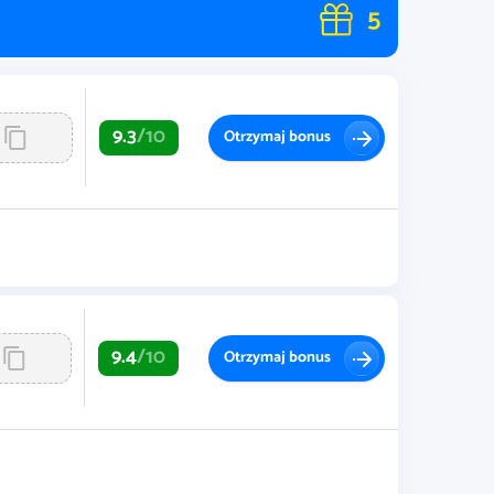
5
9.3
/10
Otrzymaj bonus
9.4
/10
Otrzymaj bonus