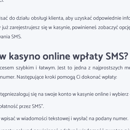
i.
pisać do działu obsługi klienta, aby uzyskać odpowiednie i
już zarejestrujesz się w kasynie, powinieneś zobaczyć opcję
wania SMS.
w kasyno online wpłaty SMS?
esem szybkim i łatwym. Jest to jedna z najprostszych m
 numer. Następujące kroki pomogą Ci dokonać wpłaty:
stępniezaloguj się na swoje konto w kasynie online i wybierz
płatność przez SMS”.
ży wpisać w wiadomości tekstowej i wysłać na podany numer.