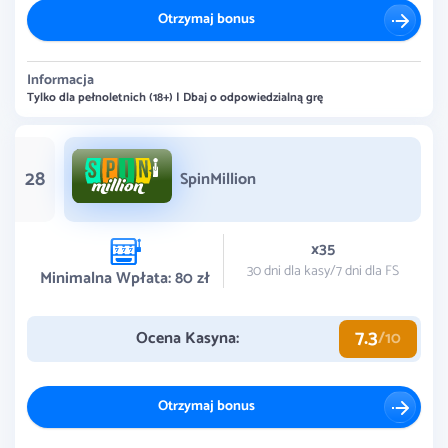
Otrzymaj bonus
Informacja
Tylko dla pełnoletnich (18+) | Dbaj o odpowiedzialną grę
28
SpinMillion
x35
30 dni dla kasy/7 dni dla FS
Minimalna Wpłata: 80 zł
7.3
Ocena Kasyna:
/10
Otrzymaj bonus