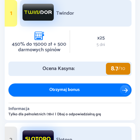
1
Twindor
x25
450% do 15000 zł + 500
5 dni
darmowych spinów
8.7
Ocena Kasyna:
/10
Otrzymaj bonus
Informacja
Tylko dla pełnoletnich (18+) | Dbaj o odpowiedzialną grę
2
Slotoro