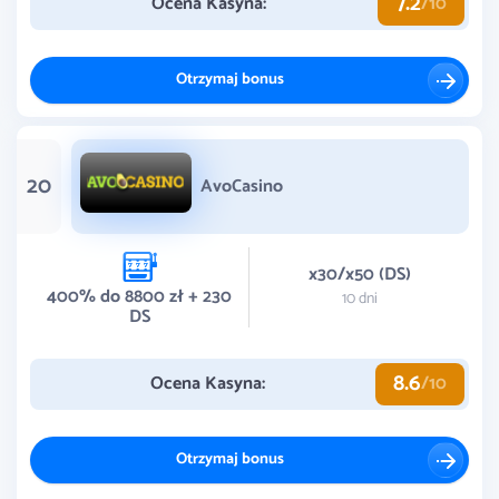
7.2
Ocena Kasyna:
/10
Otrzymaj bonus
20
AvoCasino
x30/x50 (DS)
400% do 8800 zł + 230
10 dni
DS
8.6
Ocena Kasyna:
/10
Otrzymaj bonus