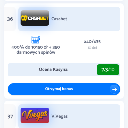
36
Casabet
x40/x35
400% do 10150 zł + 350
10 dni
darmowych spinów
7.3
Ocena Kasyna:
/10
Otrzymaj bonus
37
V.Vegas