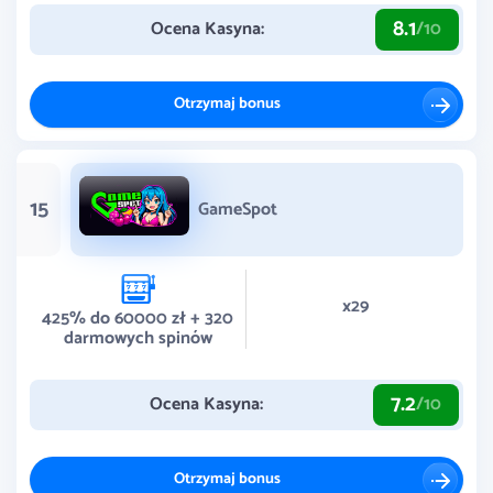
8.1
Ocena Kasyna:
/10
Otrzymaj bonus
15
GameSpot
x29
425% do 60000 zł + 320
darmowych spinów
7.2
Ocena Kasyna:
/10
Otrzymaj bonus