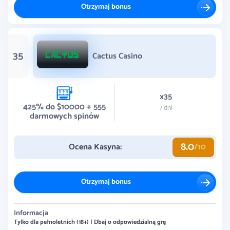
Otrzymaj bonus
35
Cactus Casino
x35
425% do $10000 + 555
7 dni
darmowych spinów
8.0
Ocena Kasyna:
/10
Otrzymaj bonus
Informacja
Tylko dla pełnoletnich (18+) | Dbaj o odpowiedzialną grę