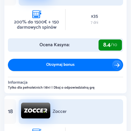
x35
200% do 1500€ + 150
7 dni
darmowych spinów
8.4
Ocena Kasyna:
/10
Otrzymaj bonus
Informacja
Tylko dla pełnoletnich (18+) | Dbaj o odpowiedzialną grę
18
Zoccer