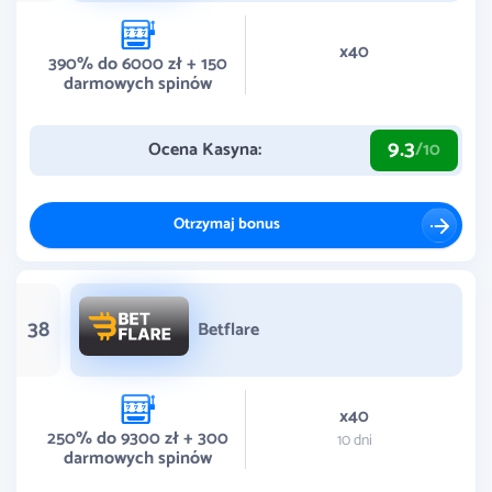
x40
390% do 6000 zł + 150
darmowych spinów
9.3
Ocena Kasyna:
/10
Otrzymaj bonus
38
Betflare
x40
250% do 9300 zł + 300
10 dni
darmowych spinów