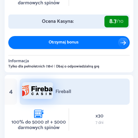
darmowych spinów
8.7
Ocena Kasyna:
/10
Otrzymaj bonus
Informacja
Tylko dla pełnoletnich (18+)
|
Dbaj o odpowiedzialną grę
4
Fireball
x30
100% do 5000 zł + 5000
7 dni
darmowych spinów