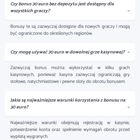
Czy bonus 30 euro bez depozytu jest dostępny dla
wszystkich graczy?
Bonusy te są zazwyczaj dostępne dla nowych graczy i mogą
być ograniczone do określonych regionów.
Czy mogę używać 30 euro w dowolnej grze kasynowej?
Zazwyczaj bonus można wykorzystać w kilku grach
kasynowych, ponieważ kasyna zazwyczaj ograniczają gry
stołowe, natychmiastowe i pewne sloty do obrotu bonusem.
Jakie są najważniejsze warunki korzystania z bonusu na
30 euro?
Najważniejsze warunki obejmują rejestrację w kasynie,
potwierdzenie konta oraz spełnienie wymagań obrotu przed
wypłatą wygranych.