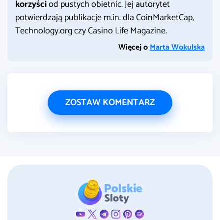
korzyści
od pustych obietnic. Jej autorytet
potwierdzają publikacje m.in. dla CoinMarketCap,
Technology.org czy Casino Life Magazine.
Więcej o
Marta Wokulska
ZOSTAW KOMENTARZ