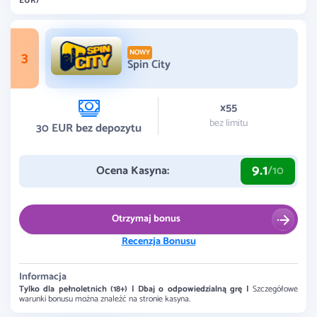
EUR)
3
NOWY
Spin City
x55
bez limitu
30 EUR bez depozytu
9.1
Ocena Kasyna:
/10
Otrzymaj bonus
Recenzja Bonusu
Informacja
Tylko dla pełnoletnich (18+) | Dbaj o odpowiedzialną grę |
Szczegółowe
warunki bonusu można znaleźć na stronie kasyna.