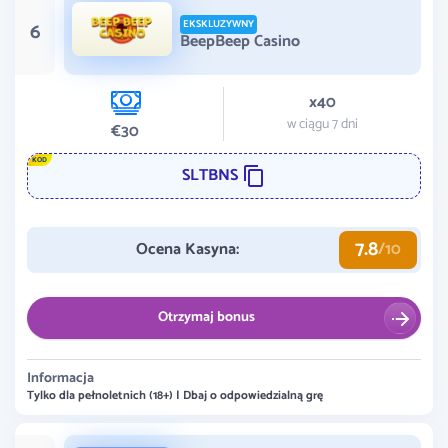
6
EKSKLUZYWNY
BeepBeep Casino
x40
w ciągu 7 dni
€30
KOD
SLTBNS
7.8
Ocena Kasyna:
/10
Otrzymaj bonus
Informacja
Tylko dla pełnoletnich (18+) | Dbaj o odpowiedzialną grę