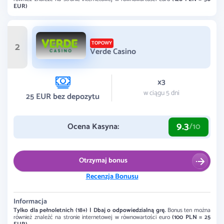
EUR)
2
TOPOWY
Verde Casino
x3
w ciągu 5 dni
25 EUR bez depozytu
9.3
Ocena Kasyna:
/10
Otrzymaj bonus
Recenzja Bonusu
Informacja
Tylko dla pełnoletnich (18+) | Dbaj o odpowiedzialną grę.
Bonus ten można
również znaleźć na stronie internetowej w równowartości euro
(100 PLN = 25