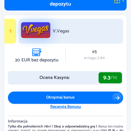
7
depozytu
1
V.Vegas
x5
w ciągu 3 dni
30 EUR bez depozytu
9.3
Ocena Kasyna:
/10
Otrzymaj bonus
Recenzja Bonusu
Informacja
Tylko dla pełnoletnich (18+) | Dbaj o odpowiedzialną grę |
Bonus ten można
również znaleźć na stronie internetowej w równowartości euro
(120 PLN = 30