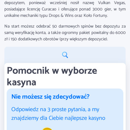
depozytem, ponieważ wcześniej nosił nazwę Vulkan Vegas,
posiadające licencję Curacao i oferujące ponad 3000 gier, w tym
unikalne mechaniki typu Drops & Wins oraz Koło Fortuny.
Na start możesz odebrać 50 darmowych spinów bez depozytu za
samą weryfikację konta, a także ogromny pakiet powitalny do 6000
zł i 150 dodatkowych obrotów (przy większym depozycie).
Pomocnik w wyborze
kasyna
Nie możesz się zdecydować?
Odpowiedz na 3 proste pytania, a my
znajdziemy dla Ciebie najlepsze kasyno