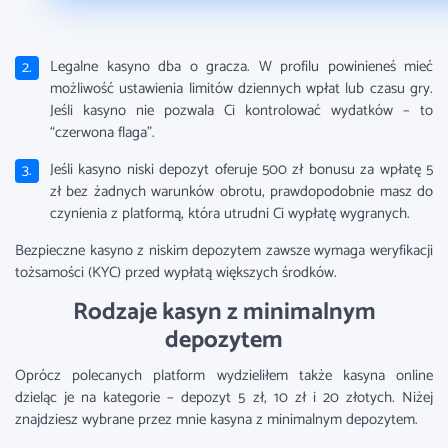
Legalne kasyno dba o gracza. W profilu powinieneś mieć
możliwość ustawienia limitów dziennych wpłat lub czasu gry.
Jeśli kasyno nie pozwala Ci kontrolować wydatków – to
“czerwona flaga”.
Jeśli kasyno niski depozyt oferuje 500 zł bonusu za wpłatę 5
zł bez żadnych warunków obrotu, prawdopodobnie masz do
czynienia z platformą, która utrudni Ci wypłatę wygranych.
Bezpieczne kasyno z niskim depozytem zawsze wymaga weryfikacji
tożsamości (KYC) przed wypłatą większych środków.
Rodzaje kasyn z minimalnym
depozytem
Oprócz polecanych platform wydzieliłem także kasyna online
dzieląc je na kategorie – depozyt 5 zł, 10 zł i 20 złotych. Niżej
znajdziesz wybrane przez mnie kasyna z minimalnym depozytem.