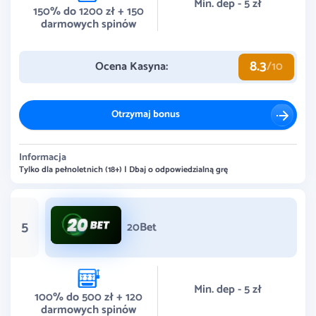
Min. dep - 5 zł
150% do 1200 zł + 150
darmowych spinów
8.3
Ocena Kasyna:
/10
Otrzymaj bonus
Informacja
Tylko dla pełnoletnich (18+) | Dbaj o odpowiedzialną grę
5
20Bet
Min. dep - 5 zł
100% do 500 zł + 120
darmowych spinów