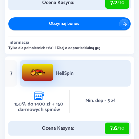
7.2
Ocena Kasyna:
/10
Otrzymaj bonus
Informacja
Tylko dla pełnoletnich (18+) | Dbaj o odpowiedzialną grę
7
HellSpin
Min. dep - 5 zł
150% do 1400 zł + 150
darmowych spinów
7.6
Ocena Kasyna:
/10