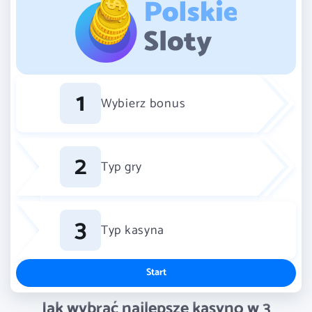
1
Wybierz bonus
2
Typ gry
3
Typ kasyna
Start
Jak wybrać najlepsze kasyno w 3