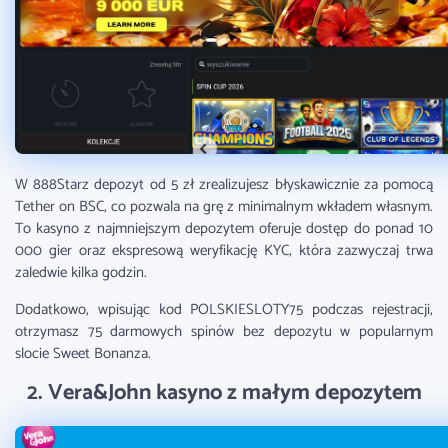
W 888Starz depozyt od 5 zł zrealizujesz błyskawicznie za pomocą
Tether on BSC, co pozwala na grę z minimalnym wkładem własnym.
To kasyno z najmniejszym depozytem oferuje dostęp do ponad 10
000 gier oraz ekspresową weryfikację KYC, która zazwyczaj trwa
zaledwie kilka godzin.
Dodatkowo, wpisując kod POLSKIESLOTY75 podczas rejestracji,
otrzymasz 75 darmowych spinów bez depozytu w popularnym
slocie Sweet Bonanza.
2. Vera&John kasyno z małym depozytem