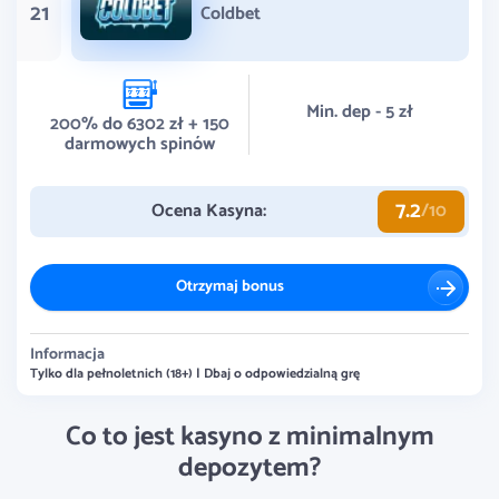
21
Coldbet
Min. dep - 5 zł
200% do 6302 zł + 150
darmowych spinów
7.2
Ocena Kasyna:
/10
Otrzymaj bonus
Informacja
Tylko dla pełnoletnich (18+) | Dbaj o odpowiedzialną grę
Co to jest kasyno z minimalnym
depozytem?