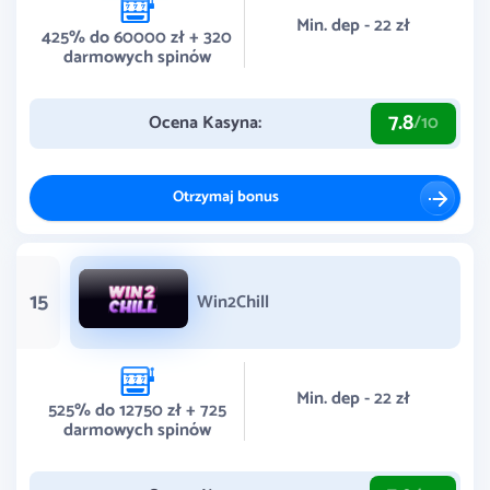
Min. dep - 22 zł
425% do 60000 zł + 320
darmowych spinów
7.8
Ocena Kasyna:
/10
Otrzymaj bonus
15
Win2Chill
Min. dep - 22 zł
525% do 12750 zł + 725
darmowych spinów