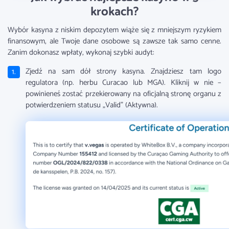
krokach?
Wybór kasyna z niskim depozytem wiąże się z mniejszym ryzykiem
finansowym, ale Twoje dane osobowe są zawsze tak samo cenne.
Zanim dokonasz wpłaty, wykonaj szybki audyt:
Zjedź na sam dół strony kasyna. Znajdziesz tam logo
regulatora (np. herbu Curacao lub MGA). Kliknij w nie –
powinieneś zostać przekierowany na oficjalną stronę organu z
potwierdzeniem statusu „Valid” (Aktywna).