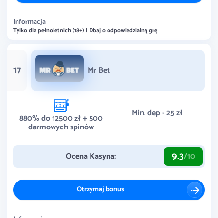
Informacja
Tylko dla pełnoletnich (18+) | Dbaj o odpowiedzialną grę
17
Mr Bet
Min. dep - 25 zł
880% do 12500 zł + 500
darmowych spinów
9.3
Ocena Kasyna:
/10
Otrzymaj bonus