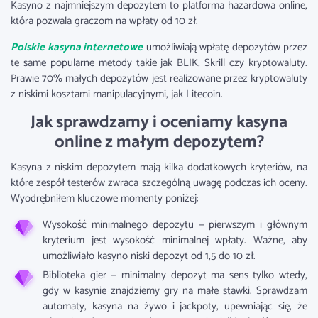
Kasyno z najmniejszym depozytem to platforma hazardowa online,
która pozwala graczom na wpłaty od 10 zł.
Polskie kasyna internetowe
umożliwiają wpłatę depozytów przez
te same popularne metody takie jak BLIK, Skrill czy kryptowaluty.
Prawie 70% małych depozytów jest realizowane przez kryptowaluty
z niskimi kosztami manipulacyjnymi, jak Litecoin.
Jak sprawdzamy i oceniamy kasyna
online z małym depozytem?
Kasyna z niskim depozytem mają kilka dodatkowych kryteriów, na
które zespół testerów zwraca szczególną uwagę podczas ich oceny.
Wyodrębniłem kluczowe momenty poniżej:
Wysokość minimalnego depozytu — pierwszym i głównym
kryterium jest wysokość minimalnej wpłaty. Ważne, aby
umożliwiało kasyno niski depozyt od 1,5 do 10 zł.
Biblioteka gier — minimalny depozyt ma sens tylko wtedy,
gdy w kasynie znajdziemy gry na małe stawki. Sprawdzam
automaty, kasyna na żywo i jackpoty, upewniając się, że