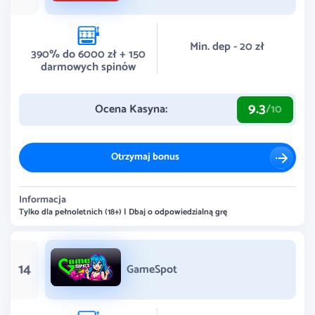
Min. dep - 20 zł
390% do 6000 zł + 150
darmowych spinów
9.3
Ocena Kasyna:
/10
Otrzymaj bonus
Informacja
Tylko dla pełnoletnich (18+) | Dbaj o odpowiedzialną grę
14
GameSpot