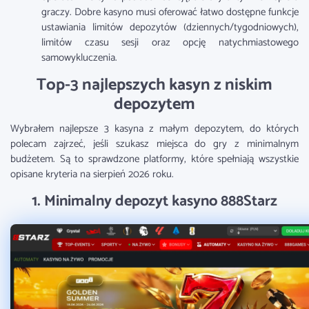
graczy. Dobre kasyno musi oferować łatwo dostępne funkcje
ustawiania limitów depozytów (dziennych/tygodniowych),
limitów czasu sesji oraz opcję natychmiastowego
samowykluczenia.
Top-3 najlepszych kasyn z niskim
depozytem
Wybrałem najlepsze 3 kasyna z małym depozytem, do których
polecam zajrzeć, jeśli szukasz miejsca do gry z minimalnym
budżetem. Są to sprawdzone platformy, które spełniają wszystkie
opisane kryteria na sierpień 2026 roku.
1. Minimalny depozyt kasyno 888Starz