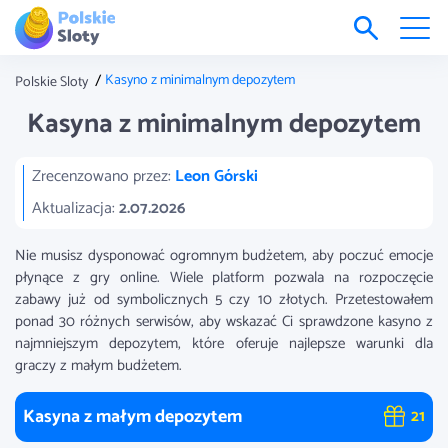
/
Kasyno z minimalnym depozytem
Polskie Sloty
Kasyna z minimalnym depozytem
Zrecenzowano przez:
Leon Górski
Aktualizacja:
2.07.2026
Nie musisz dysponować ogromnym budżetem, aby poczuć emocje
płynące z gry online. Wiele platform pozwala na rozpoczęcie
zabawy już od symbolicznych 5 czy 10 złotych. Przetestowałem
ponad 30 różnych serwisów, aby wskazać Ci sprawdzone kasyno z
najmniejszym depozytem, które oferuje najlepsze warunki dla
graczy z małym budżetem.
Kasyna z małym depozytem
21