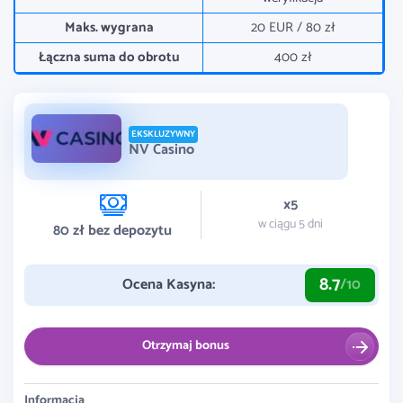
Maks. wygrana
20 EUR / 80 zł
Łączna suma do obrotu
400 zł
EKSKLUZYWNY
NV Casino
x5
w ciągu 5 dni
80 zł bez depozytu
8.7
Ocena Kasyna:
/10
Otrzymaj bonus
Informacja