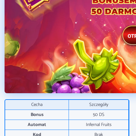
Cecha
Szczegóły
Bonus
50 DS
Automat
Infernal Fruits
Kod
Brak