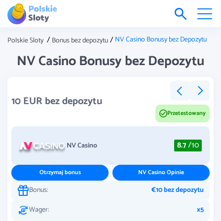
/
/
NV Casino Bonusy bez Depozytu
Polskie Sloty
Bonus bez depozytu
NV Casino Bonusy bez Depozytu
10 EUR bez depozytu
Przetestowany
8.7
/10
NV Casino
Otrzymaj bonus
NV Casino Opinie
Bonus:
€10 bez depozytu
Wager:
x5