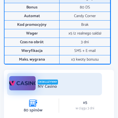
Bonus
80 DS
Automat
Candy Corner
Kod promocyjny
Brak
Wager
x5 (z realnego salda)
Czas na obrót
3 dni
Weryfikacja
SMS + E-mail
Maks. wygrana
x3 kwoty bonusu
EKSKLUZYWNY
NV Casino
x5
w ciągu 3 dni
80
spinów