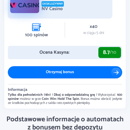
EKSKLUZYWNY
NV Casino
x40
w ciągu 5 dni
100
spinów
8.7
Ocena Kasyna:
/10
Otrzymaj bonus
Informacja
Tylko dla pełnoletnich (18+)
|
Dbaj o odpowiedzialną grę
| Wykorzystać
100
spinów
możesz w grze
Coin Win: Hold The Spin
. Bonus można obrócić jedynie
ze środków pochodzących z salda rzeczywistych pieniędzy.
Podstawowe informacje o automatach
z bonusem bez depozytu