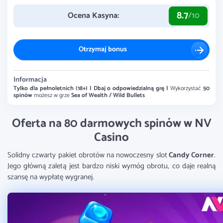
8.7
Ocena Kasyna:
/10
Otrzymaj bonus
Informacja
Tylko dla pełnoletnich (18+) | Dbaj o odpowiedzialną grę |
Wykorzystać
50
spinów
możesz w grze
Sea of Wealth / Wild Bullets
Oferta na 80 darmowych spinów w NV
Casino
Solidny czwarty pakiet obrotów na nowoczesny slot
Candy Corner
.
Jego główną zaletą jest bardzo niski wymóg obrotu, co daje realną
szansę na wypłatę wygranej.