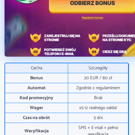
Cecha
Szczegóły
Bonus
20 EUR / 80 zł
Automat
Zgodnie z regulaminem
Kod promocyjny
Brak
Wager
x5 (z realnego salda)
Czas na obrót
5 dni
SMS + E-mail + pełna
Weryfikacja
weryfikacja