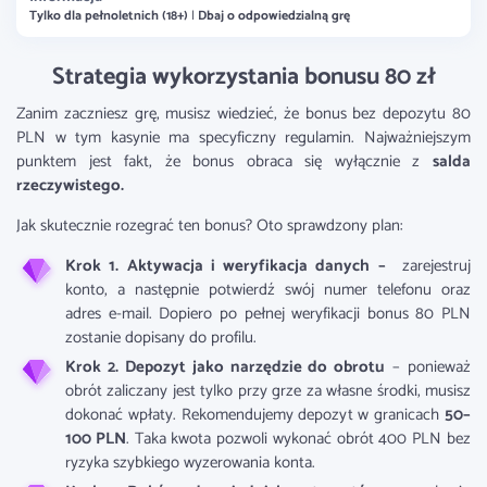
Tylko dla pełnoletnich (18+)
|
Dbaj o odpowiedzialną grę
Strategia wykorzystania bonusu 80 zł
Zanim zaczniesz grę, musisz wiedzieć, że bonus bez depozytu 80
PLN w tym kasynie ma specyficzny regulamin. Najważniejszym
punktem jest fakt, że bonus obraca się wyłącznie z
salda
rzeczywistego.
Jak skutecznie rozegrać ten bonus? Oto sprawdzony plan:
Krok 1. Aktywacja i weryfikacja danych –
zarejestruj
konto, a następnie potwierdź swój numer telefonu oraz
adres e-mail. Dopiero po pełnej weryfikacji bonus 80 PLN
zostanie dopisany do profilu.
Krok 2. Depozyt jako narzędzie do obrotu
– ponieważ
obrót zaliczany jest tylko przy grze za własne środki, musisz
dokonać wpłaty. Rekomendujemy depozyt w granicach
50–
100 PLN
. Taka kwota pozwoli wykonać obrót 400 PLN bez
ryzyka szybkiego wyzerowania konta.