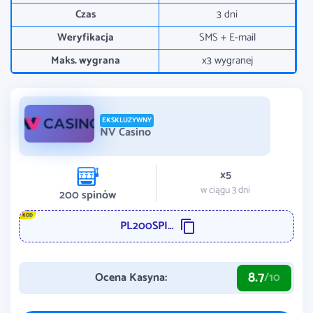
Czas
3 dni
Weryfikacja
SMS + E-mail
Maks. wygrana
x3 wygranej
EKSKLUZYWNY
NV Casino
x5
w ciągu 3 dni
200
spinów
KOD
PL200SPINS
8.7
Ocena Kasyna:
/10