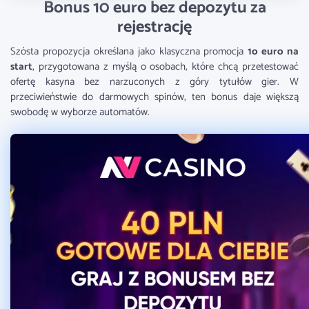
Bonus 10 euro bez depozytu za
rejestrację
Szósta propozycja określana jako klasyczna promocja
1o euro na
start
, przygotowana z myślą o osobach, które chcą przetestować
ofertę kasyna bez narzuconych z góry tytułów gier. W
przeciwieństwie do darmowych spinów, ten bonus daje większą
swobodę w wyborze automatów.