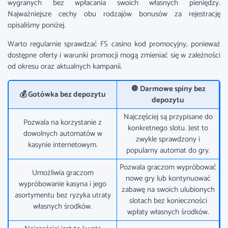
wygranych bez wpłacania swoich własnych pieniędzy.
Najważniejsze cechy obu rodzajów bonusów za rejestrację
opisaliśmy poniżej.
Warto regularnie sprawdzać FS casino kod promocyjny, ponieważ
dostępne oferty i warunki promocji mogą zmieniać się w zależności
od okresu oraz aktualnych kampanii.
🔘 Darmowe spiny bez
💰 Gotówka bez depozytu
depozytu
Najczęściej są przypisane do
Pozwala na korzystanie z
konkretnego slotu. Jest to
dowolnych automatów w
zwykle sprawdzony i
kasynie internetowym.
popularny automat do gry.
Pozwala graczom wypróbować
Umożliwia graczom
nowe gry lub kontynuować
wypróbowanie kasyna i jego
zabawę na swoich ulubionych
asortymentu bez ryzyka utraty
slotach bez konieczności
własnych środków.
wpłaty własnych środków.