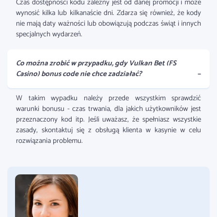
Czas dostępności kodu zależny jest od danej promocji i może
wynosić kilka lub kilkanaście dni. Zdarza się również, że kody
nie mają daty ważności lub obowiązują podczas świąt i innych
specjalnych wydarzeń.
Co można zrobić w przypadku, gdy Vulkan Bet (FS
Casino) bonus code nie chce zadziałać?
W takim wypadku należy przede wszystkim sprawdzić
warunki bonusu - czas trwania, dla jakich użytkowników jest
przeznaczony kod itp. Jeśli uważasz, że spełniasz wszystkie
zasady, skontaktuj się z obsługą klienta w kasynie w celu
rozwiązania problemu.