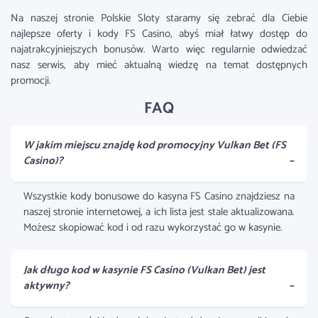
Na naszej stronie Polskie Sloty staramy się zebrać dla Ciebie
najlepsze oferty i kody FS Casino, abyś miał łatwy dostęp do
najatrakcyjniejszych bonusów. Warto więc regularnie odwiedzać
nasz serwis, aby mieć aktualną wiedzę na temat dostępnych
promocji.
FAQ
W jakim miejscu znajdę kod promocyjny Vulkan Bet (FS
Casino)?
Wszystkie kody bonusowe do kasyna FS Casino znajdziesz na
naszej stronie internetowej, a ich lista jest stale aktualizowana.
Możesz skopiować kod i od razu wykorzystać go w kasynie.
Jak długo kod w kasynie FS Casino (Vulkan Bet) jest
aktywny?