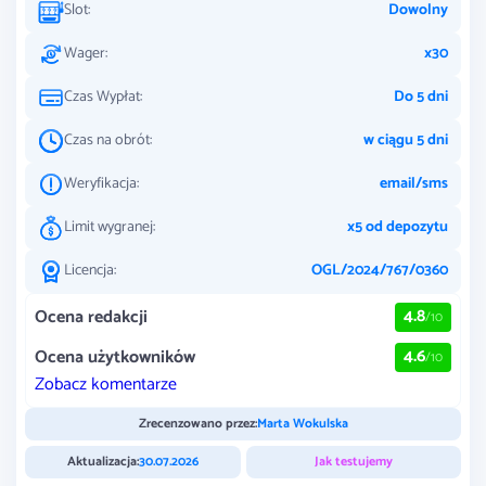
Slot:
Dowolny
Wager:
x30
Czas Wypłat:
Do 5 dni
Czas na obrót:
w ciągu 5 dni
Weryfikacja:
email/sms
Limit wygranej:
x5 od depozytu
Licencja:
OGL/2024/767/0360
4.8
Ocena redakcji
/10
4.6
Ocena użytkowników
/10
Zobacz komentarze
Zrecenzowano przez:
Marta Wokulska
Aktualizacja:
30.07.2026
Jak testujemy