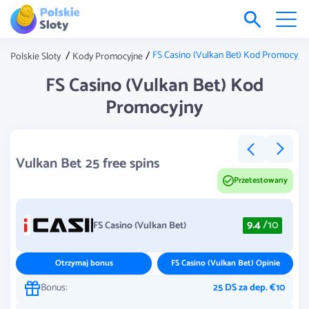
/
/
FS Casino (Vulkan Bet) Kod Promocyjny
Polskie Sloty
Kody Promocyjne
FS Casino (Vulkan Bet) Kod
Promocyjny
Vulkan Bet 25 free spins
Przetestowany
9.4
/10
FS Casino (Vulkan Bet)
Otrzymaj bonus
FS Casino (Vulkan Bet) Opinie
Bonus:
25
DS za dep. €10