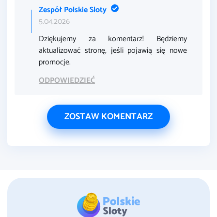
Zespół Polskie Sloty
5.04.2026
Dziękujemy za komentarz! Będziemy
aktualizować stronę, jeśli pojawią się nowe
promocje.
ODPOWIEDZIEĆ
ZOSTAW KOMENTARZ