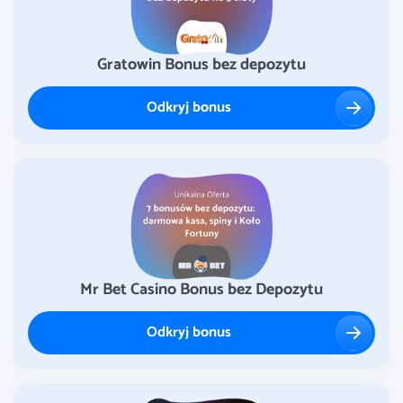
Gratowin Bonus bez depozytu
Odkryj bonus
Mr Bet Casino Bonus bez Depozytu
Odkryj bonus