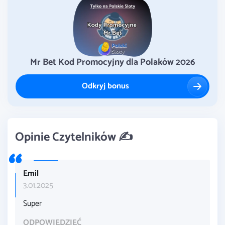
Mr Bet Kod Promocyjny dla Polaków 2026
Odkryj bonus
Opinie Czytelników ✍️
Emil
3.01.2025
Super
ODPOWIEDZIEĆ