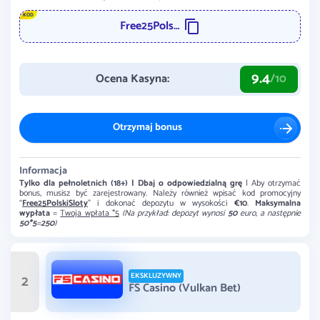
KOD
Free25PolskiSloty
9.4
Ocena Kasyna:
/10
Otrzymaj bonus
Informacja
Tylko dla pełnoletnich (18+) | Dbaj o odpowiedzialną grę
| Aby otrzymać
bonus, musisz być zarejestrowany. Należy również wpisać kod promocyjny
“
Free25PolskiSloty
” i dokonać depozytu w wysokości
€10
.
Maksymalna
wypłata
=
Twoja wpłata *5
(Na przykład: depozyt wynosi
50
euro, a następnie
50*5
=
250
)
2
EKSKLUZYWNY
FS Casino (Vulkan Bet)