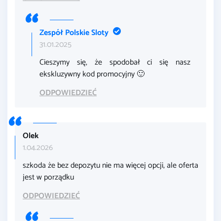
Zespół Polskie Sloty
31.01.2025
Cieszymy się, że spodobał ci się nasz
ekskluzywny kod promocyjny 🙂
ODPOWIEDZIEĆ
Olek
1.04.2026
szkoda że bez depozytu nie ma więcej opcji, ale oferta
jest w porządku
ODPOWIEDZIEĆ