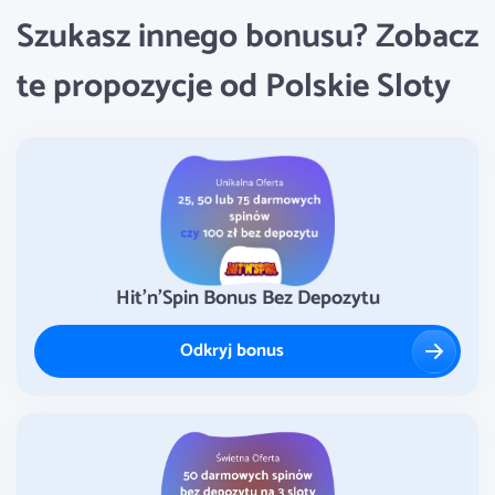
Szukasz innego bonusu? Zobacz
te propozycje od Polskie Sloty
Hit’n’Spin Bonus Bez Depozytu
Odkryj bonus