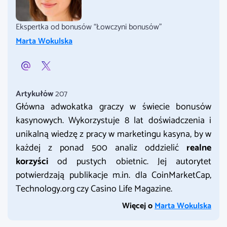
Ekspertka od bonusów “Łowczyni bonusów”
Marta Wokulska
Artykułów
207
Główna adwokatka graczy w świecie bonusów
kasynowych. Wykorzystuje 8 lat doświadczenia i
unikalną wiedzę z pracy w marketingu kasyna, by w
każdej z ponad 500 analiz oddzielić
realne
korzyści
od pustych obietnic. Jej autorytet
potwierdzają publikacje m.in. dla CoinMarketCap,
Technology.org czy Casino Life Magazine.
Więcej o
Marta Wokulska