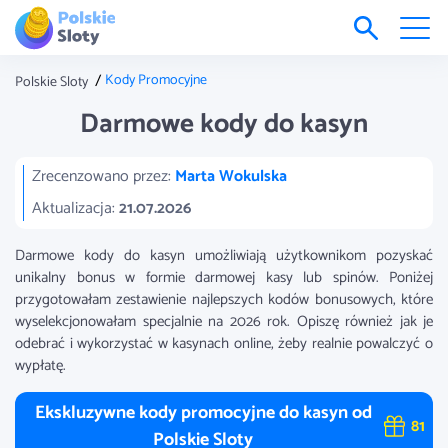
/
Kody Promocyjne
Polskie Sloty
Darmowe kody do kasyn
Zrecenzowano przez:
Marta Wokulska
Aktualizacja:
21.07.2026
Darmowe kody do kasyn umożliwiają użytkownikom pozyskać
unikalny bonus w formie darmowej kasy lub spinów. Poniżej
przygotowałam zestawienie najlepszych kodów bonusowych, które
wyselekcjonowałam specjalnie na 2026 rok. Opiszę również jak je
odebrać i wykorzystać w kasynach online, żeby realnie powalczyć o
wypłatę.
Ekskluzywne kody promocyjne do kasyn od
81
Polskie Sloty