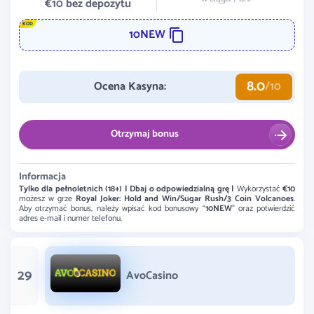
€10 bez depozytu
KOD
10NEW
8.0
Ocena Kasyna:
/10
Otrzymaj bonus
Informacja
Tylko dla pełnoletnich (18+) | Dbaj o odpowiedzialną grę |
Wykorzystać
€10
możesz w grze
Royal Joker: Hold and Win/Sugar Rush/3 Coin Volcanoes
.
Aby otrzymać bonus, należy wpisać kod bonusowy “
10NEW
” oraz potwierdzić
adres e-mail i numer telefonu.
29
AvoCasino