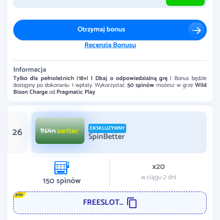
Otrzymaj bonus
Recenzja Bonusu
Informacja
Tylko dla pełnoletnich (18+) | Dbaj o odpowiedzialną grę
| Bonus będzie
dostępny po dokonaniu 1 wpłaty. Wykorzystać
50 spinów
możesz w grze
Wild
Bison Charge
od
Pragmatic Play
26
EKSKLUZYWNY
SpinBetter
x20
w ciągu 2 dni
150
spinów
KOD
FREESLOTY150