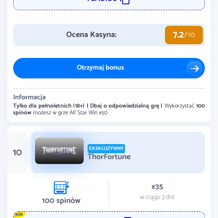
7.2
Ocena Kasyna:
/10
Otrzymaj bonus
Informacja
Tylko dla pełnoletnich (18+) | Dbaj o odpowiedzialną grę |
Wykorzystać
100
spinów
możesz w grze All Star Win x50
10
EKSKLUZYWNY
ThorFortune
x35
w ciągu 3 dni
100
spinów
KOD