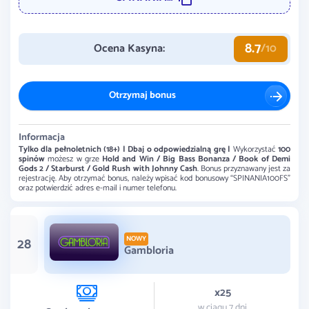
8.7
Ocena Kasyna:
/10
Otrzymaj bonus
Informacja
Tylko dla pełnoletnich (18+) | Dbaj o odpowiedzialną grę |
Wykorzystać
100
spinów
możesz w grze
Hold and Win / Big Bass Bonanza / Book of Demi
Gods 2 / Starburst / Gold Rush with Johnny Cash
. Bonus przyznawany jest za
rejestrację. Aby otrzymać bonus, należy wpisać kod bonusowy “SPINANIA100FS”
oraz potwierdzić adres e-mail i numer telefonu.
28
NOWY
Gambloria
x25
w ciągu 7 dni