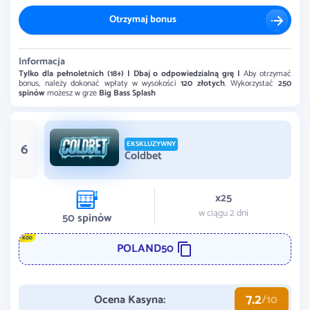
Otrzymaj bonus
Informacja
Tylko dla pełnoletnich (18+) | Dbaj o odpowiedzialną grę |
Aby otrzymać
bonus, należy dokonać wpłaty w wysokości
120 złotych
. Wykorzystać
250
spinów
możesz w grze
Big Bass Splash
6
EKSKLUZYWNY
Coldbet
x25
w ciągu 2 dni
50
spinów
KOD
POLAND50
7.2
Ocena Kasyna:
/10