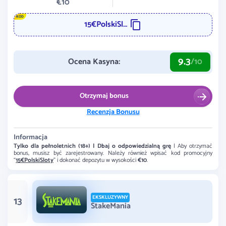
€10
KOD
15€PolskiSloty
9.3
Ocena Kasyna:
/10
Otrzymaj bonus
Recenzja Bonusu
Informacja
Tylko dla pełnoletnich (18+) | Dbaj o odpowiedzialną grę
| Aby otrzymać
bonus, musisz być zarejestrowany. Należy również wpisać kod promocyjny
“
15€PolskiSloty
” i dokonać depozytu w wysokości
€10
.
13
EKSKLUZYWNY
StakeMania