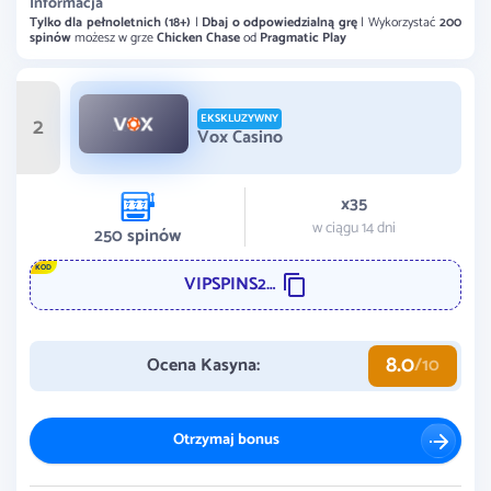
Informacja
Tylko dla pełnoletnich (18+)
|
Dbaj o odpowiedzialną grę
| Wykorzystać
200
spinów
możesz w grze
Chicken Chase
od
Pragmatic Play
2
EKSKLUZYWNY
Vox Casino
x35
w ciągu 14 dni
250 spinów
KOD
VIPSPINS250
8.0
Ocena Kasyna:
/10
Otrzymaj bonus