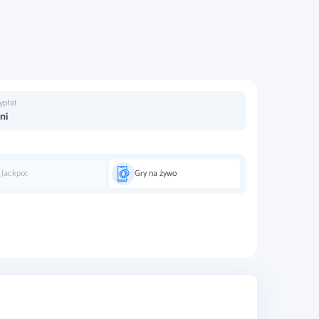
ypłat
ni
Jackpot
Gry na żywo