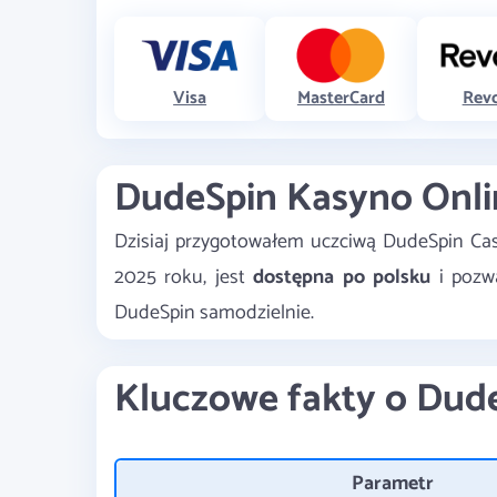
Visa
MasterCard
Revo
DudeSpin Kasyno Onli
Dzisiaj przygotowałem uczciwą DudeSpin Cas
2025 roku, jest
dostępna po polsku
i pozwa
DudeSpin samodzielnie.
Kluczowe fakty o Dud
Parametr