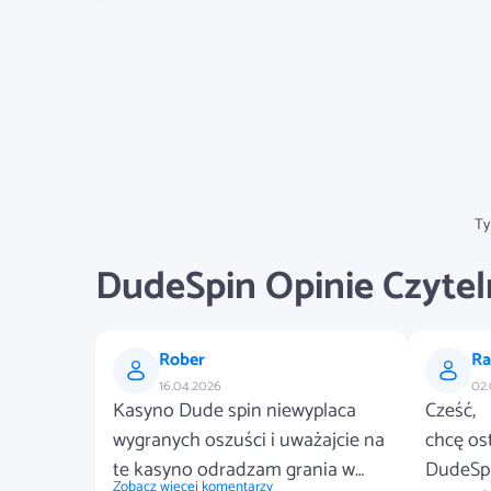
Ty
DudeSpin Opinie Czyte
Rober
Ra
16.04.2026
02.
Kasyno Dude spin niewyplaca
Cześć,
wygranych oszuści i uważajcie na
chcę os
te kasyno odradzam grania w
DudeSpi
Zobacz więcej komentarzy