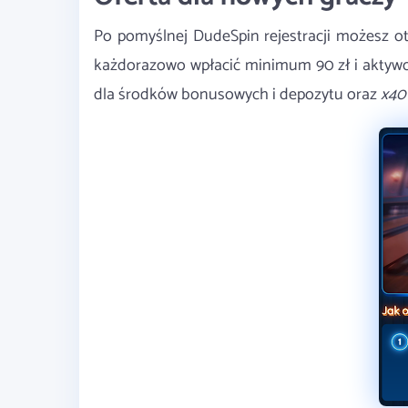
Po pomyślnej DudeSpin rejestracji możesz o
każdorazowo wpłacić minimum 90 zł i aktywo
dla środków bonusowych i depozytu oraz
x40