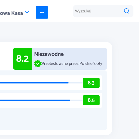
owa Kasa
Niezawodne
8.2
Przetestowane przez Polskie Sloty
8.3
8.5