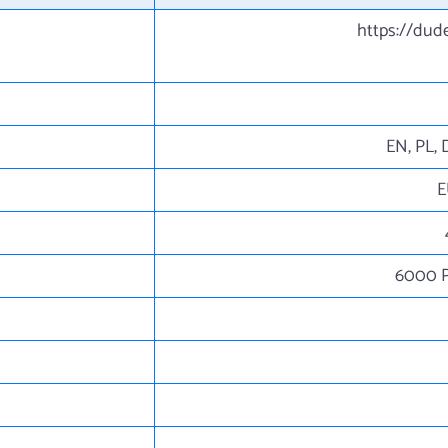
https://dud
EN, PL, 
E
6000 P