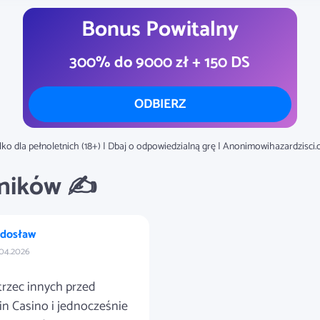
Bonus Powitalny
300% do 9000 zł + 150 DS
ODBIERZ
lko dla pełnoletnich (18+) | Dbaj o odpowiedzialną grę | Anonimowihazardzisci.
lników ✍️
dosław
04.2026
trzec innych przed
n Casino i jednocześnie