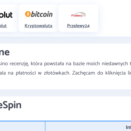
lut
Kryptowaluta
Przelewy24
ne
ino recenzję, która powstała na bazie moich niedawnych t
la na płatności w złotówkach. Zachęcam do kliknięcia lin
eSpin
In