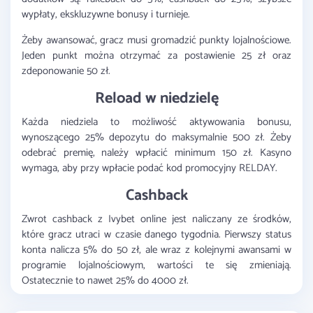
wypłaty, ekskluzywne bonusy i turnieje.
Żeby awansować, gracz musi gromadzić punkty lojalnościowe.
Jeden punkt można otrzymać za postawienie 25 zł oraz
zdeponowanie 50 zł.
Reload w niedzielę
Każda niedziela to możliwość aktywowania bonusu,
wynoszącego 25% depozytu do maksymalnie 500 zł. Żeby
odebrać premię, należy wpłacić minimum 150 zł. Kasyno
wymaga, aby przy wpłacie podać kod promocyjny RELDAY.
Cashback
Zwrot cashback z Ivybet online jest naliczany ze środków,
które gracz utraci w czasie danego tygodnia. Pierwszy status
konta nalicza 5% do 50 zł, ale wraz z kolejnymi awansami w
programie lojalnościowym, wartości te się zmieniają.
Ostatecznie to nawet 25% do 4000 zł.