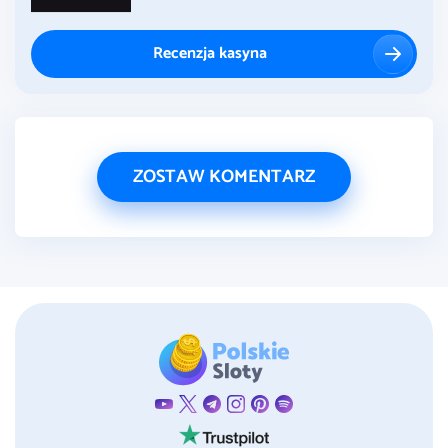
Recenzja kasyna
ZOSTAW KOMENTARZ