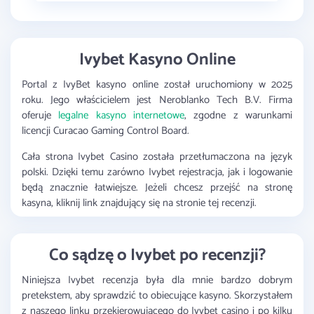
Ivybet Kasyno Online
Portal z IvyBet kasyno online został uruchomiony w 2025
roku. Jego właścicielem jest Neroblanko Tech B.V. Firma
oferuje
legalne kasyno internetowe
, zgodne z warunkami
licencji Curacao Gaming Control Board.
Cała strona Ivybet Casino została przetłumaczona na język
polski. Dzięki temu zarówno Ivybet rejestracja, jak i logowanie
będą znacznie łatwiejsze. Jeżeli chcesz przejść na stronę
kasyna, kliknij link znajdujący się na stronie tej recenzji.
Co sądzę o Ivybet po recenzji?
Niniejsza Ivybet recenzja była dla mnie bardzo dobrym
pretekstem, aby sprawdzić to obiecujące kasyno. Skorzystałem
z naszego linku przekierowującego do Ivybet casino i po kilku