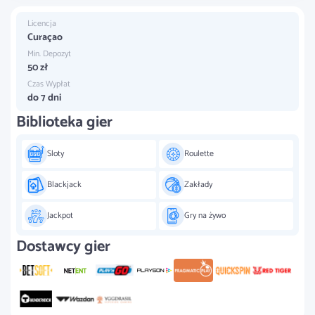
Bonusy i
8.2
Promocje
Licencja
Curaçao
9.2
Obsługa klienta
Min. Depozyt
50 zł
Czas Wypłat
8.6
Gry Kasynowe
do 7 dni
Biblioteka gier
Opcje płatności
8.2
i szybkość
Sloty
Roulette
Blackjack
Zakłady
Jackpot
Gry na żywo
Dostawcy gier