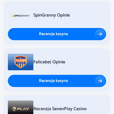
SpinGranny Opinie
Recenzja kasyna
Felicebet Opinie
Recenzja kasyna
Recenzja SevenPlay Casino