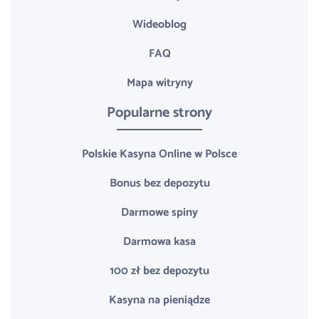
Wideoblog
FAQ
Mapa witryny
Popularne strony
Polskie Kasyna Online w Polsce
Bonus bez depozytu
Darmowe spiny
Darmowa kasa
100 zł bez depozytu
Kasyna na pieniądze