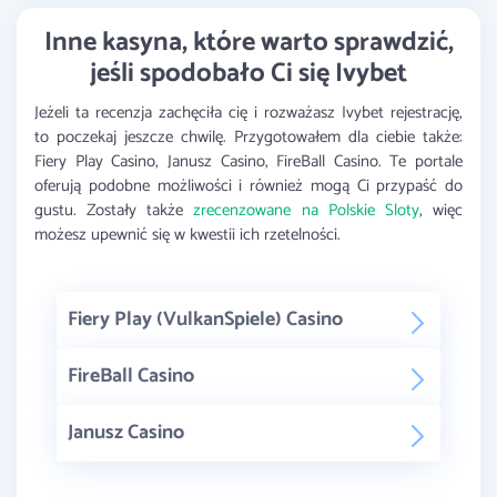
Inne kasyna, które warto sprawdzić,
jeśli spodobało Ci się Ivybet
Jeżeli ta recenzja zachęciła cię i rozważasz Ivybet rejestrację,
to poczekaj jeszcze chwilę. Przygotowałem dla ciebie także:
Fiery Play
Casino, Janusz Casino, FireBall Casino. Te portale
oferują podobne możliwości i również mogą Ci przypaść do
gustu. Zostały także
zrecenzowane na Polskie Sloty
, więc
możesz upewnić się w kwestii ich rzetelności.
Fiery Play (VulkanSpiele) Casino
FireBall Casino
Janusz Casino