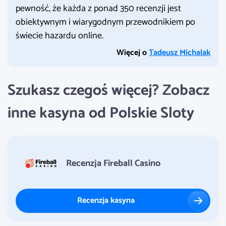
pewność, że każda z ponad 350 recenzji jest
obiektywnym i wiarygodnym przewodnikiem po
świecie hazardu online.
Więcej o
Tadeusz Michalak
Szukasz czegoś więcej? Zobacz
inne kasyna od Polskie Sloty
Recenzja Fireball Casino
Recenzja kasyna