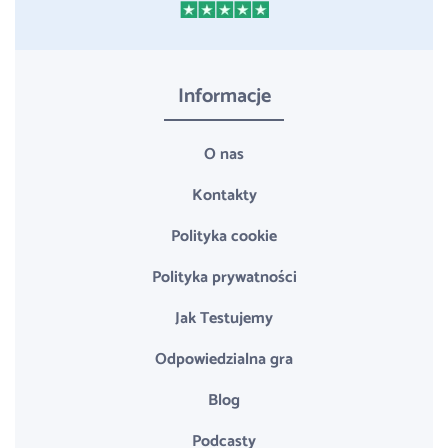
Informacje
O nas
Kontakty
Polityka cookie
Polityka prywatności
Jak Testujemy
Odpowiedzialna gra
Blog
Podcasty