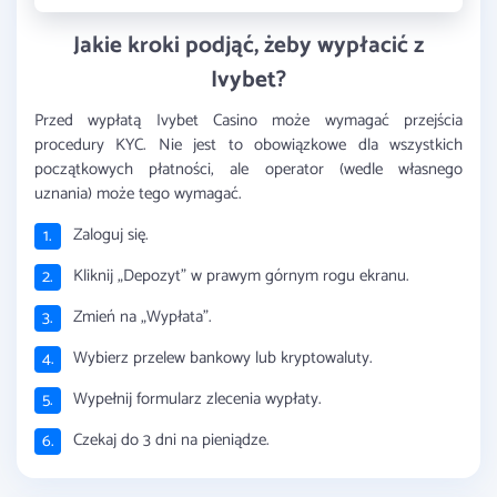
Jakie kroki podjąć, żeby wypłacić z
Ivybet?
Przed wypłatą Ivybet Casino może wymagać przejścia
procedury KYC. Nie jest to obowiązkowe dla wszystkich
początkowych płatności, ale operator (wedle własnego
uznania) może tego wymagać.
Zaloguj się.
Kliknij „Depozyt” w prawym górnym rogu ekranu.
Zmień na „Wypłata”.
Wybierz przelew bankowy lub kryptowaluty.
Wypełnij formularz zlecenia wypłaty.
Czekaj do 3 dni na pieniądze.