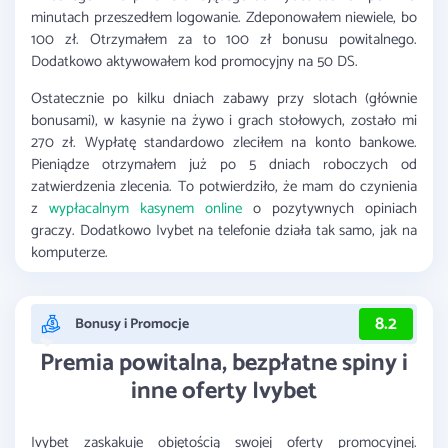
minutach przeszedłem logowanie. Zdeponowałem niewiele, bo
100 zł. Otrzymałem za to 100 zł bonusu powitalnego.
Dodatkowo aktywowałem kod promocyjny na 50 DS.
Ostatecznie po kilku dniach zabawy przy slotach (głównie
bonusami), w kasynie na żywo i grach stołowych, zostało mi
270 zł. Wypłatę standardowo zleciłem na konto bankowe.
Pieniądze otrzymałem już po 5 dniach roboczych od
zatwierdzenia zlecenia. To potwierdziło, że mam do czynienia
z
wypłacalnym kasynem online
o pozytywnych opiniach
graczy. Dodatkowo Ivybet na telefonie działa tak samo, jak na
komputerze.
8.2
Bonusy i Promocje
Premia powitalna, bezpłatne spiny i
inne oferty Ivybet
Ivybet zaskakuje objętością swojej oferty promocyjnej.