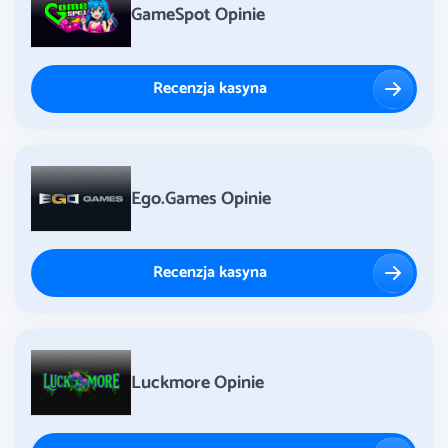
GameSpot Opinie
Recenzja kasyna
Ego.Games Opinie
Recenzja kasyna
Luckmore Opinie