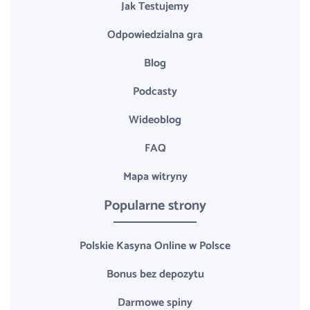
Jak Testujemy
Odpowiedzialna gra
Blog
Podcasty
Wideoblog
FAQ
Mapa witryny
Popularne strony
Polskie Kasyna Online w Polsce
Bonus bez depozytu
Darmowe spiny