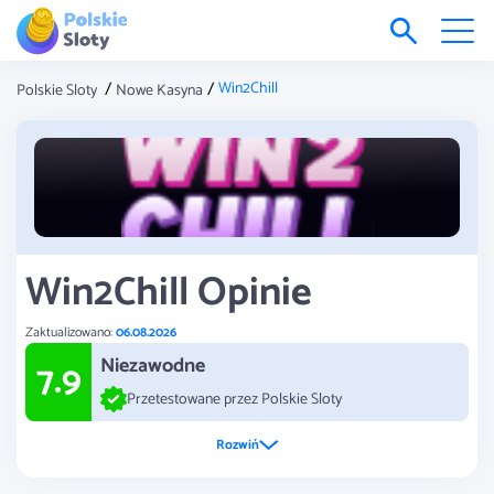
/
/
Win2Chill
Polskie Sloty
Nowe Kasyna
Win2Chill Opinie
Zaktualizowano:
06.08.2026
Niezawodne
7.9
Przetestowane przez Polskie Sloty
8.3
Rozwiń
Bezpieczeństwo