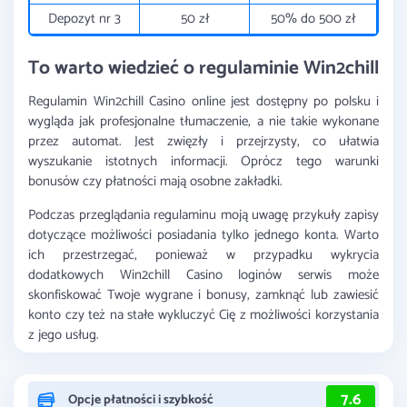
Depozyt nr 3
50 zł
50% do 500 zł
To warto wiedzieć o regulaminie Win2chill
Regulamin Win2chill Casino online jest dostępny po polsku i
wygląda jak profesjonalne tłumaczenie, a nie takie wykonane
przez automat. Jest zwięzły i przejrzysty, co ułatwia
wyszukanie istotnych informacji. Oprócz tego warunki
bonusów czy płatności mają osobne zakładki.
Podczas przeglądania regulaminu moją uwagę przykuły zapisy
dotyczące możliwości posiadania tylko jednego konta. Warto
ich przestrzegać, ponieważ w przypadku wykrycia
dodatkowych Win2chill Casino loginów serwis może
skonfiskować Twoje wygrane i bonusy, zamknąć lub zawiesić
konto czy też na stałe wykluczyć Cię z możliwości korzystania
z jego usług.
7.6
Opcje płatności i szybkość