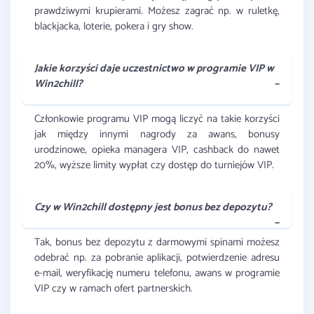
prawdziwymi krupierami. Możesz zagrać np. w ruletkę,
blackjacka, loterie, pokera i gry show.
Jakie korzyści daje uczestnictwo w programie VIP w
Win2chill?
Członkowie programu VIP mogą liczyć na takie korzyści
jak między innymi nagrody za awans, bonusy
urodzinowe, opieka managera VIP, cashback do nawet
20%, wyższe limity wypłat czy dostęp do turniejów VIP.
Czy w Win2chill dostępny jest bonus bez depozytu?
Tak, bonus bez depozytu z darmowymi spinami możesz
odebrać np. za pobranie aplikacji, potwierdzenie adresu
e-mail, weryfikację numeru telefonu, awans w programie
VIP czy w ramach ofert partnerskich.