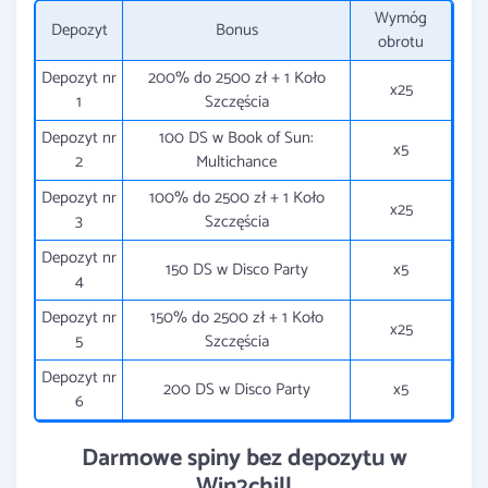
Wymóg
Depozyt
Bonus
obrotu
Depozyt nr
200% do 2500 zł + 1 Koło
x25
1
Szczęścia
Depozyt nr
100 DS w Book of Sun:
x5
2
Multichance
Depozyt nr
100% do 2500 zł + 1 Koło
x25
3
Szczęścia
Depozyt nr
150 DS w Disco Party
x5
4
Depozyt nr
150% do 2500 zł + 1 Koło
x25
5
Szczęścia
Depozyt nr
200 DS w Disco Party
x5
6
Darmowe spiny bez depozytu w
Win2chill