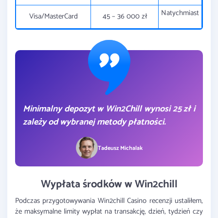
Natychmiast
Visa/MasterCard
45 – 36 000 zł
Minimalny depozyt w Win2Chill wynosi 25 zł i
zależy od wybranej metody płatności.
Tadeusz Michalak
Wypłata środków w Win2chill
Podczas przygotowywania Win2chill Casino recenzji ustaliłem,
że maksymalne limity wypłat na transakcję, dzień, tydzień czy