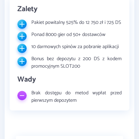
Zalety
Pakiet powitalny 525% do 12 750 zł i 725 DS
Ponad 8000 gier od 50+ dostawców
10 darmowych spinów za pobranie aplikacji
Bonus bez depozytu z 200 DS z kodem
promocyjnym SLOT200
Wady
Brak dostępu do metod wypłat przed
pierwszym depozytem