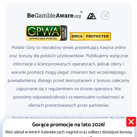
Polskie Sloty to niezależny serwis prezentujący kasyna online
oraz bonusy dla polskich użytkowników. Publikujemy wyłącznie
informacje o licencjonowanych operatorach, jednak oferty i
warunki promocji mogą ulegać zmianom bez wcześniejszego
powiadomienia, dlatego przed skorzystaniem z bonusu zalecamy
zapoznanie się z regulaminem na stronie operatora. Nie
ponosimy odpowiedzialności za ewentualne rozbieżności w
ofertach prezentowanych przez partnerów.
Treści dostępne na stronie skierowane są wyłącznie do osób
Gorące promocje na lato 2026!
pełnoletnich. Pamiętaj, że hazard może prowadzić do
Weź udział w letnich kalendarzach nagród oraz odbierz dzisiejsze bonusy
uzależnienia. Graj odpowiedzialnie.