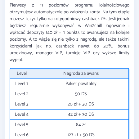
Pierwszy z 11 poziomów programu lojalnościowego
otrzymujesz automatycznie po założeniu konta. Na tym etapie
możesz liczyć tylko na cotygodniowy cashback 1%. Jeśli jednak
będziesz regularnie wykonywać w Win2chill logowanie i
wpłacać depozyty (40 zł = 1 punkt), to awansujesz na kolejne
poziomy. A to wiąże się nie tylko z nagrodą, ale także takimi
korzyściami jak np. cashback nawet do 20%, bonus
urodzinowy, manager VIP, turnieje VIP czy wyższe limity
wypłat.
Level
Nagroda za awans
Level 1
Pakiet powitalny
Level 2
50 DS
Level 3
20 zł + 30 DS
Level 4
42 zł + 30 DS
Level 5
84 zł
Level 6
127 zł + 50 DS