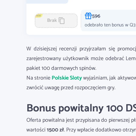
596
KOD
Brak
odebrało ten bonus w Q3
W dzisiejszej recenzji przyjrzałam się promo
zarejestrowany użytkownik może odebrać Le
pakiet 100 darmowych spinów.
Na stronie
Polskie Sloty
wyjaśniam, jak aktywow
zwrócić uwagę przed rozpoczęciem gry.
Bonus powitalny 100 DS
Oferta powitalna jest przypisana do pierwszej
wartości
1500 zł
. Przy wpłacie dodatkowo otrzy