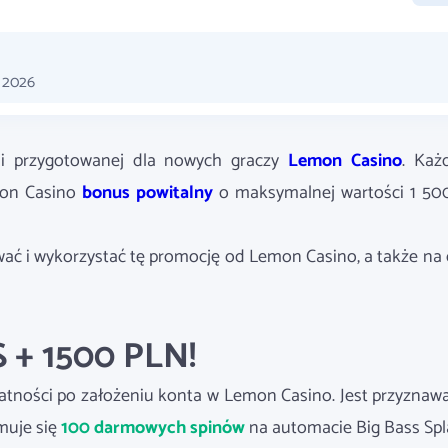
 2026
cji przygotowanej dla nowych graczy
Lemon Casino
. Każ
mon Casino
bonus powitalny
o maksymalnej wartości 1 500
ać i wykorzystać tę promocję od Lemon Casino, a także na 
 + 1500 PLN!
 płatności po założeniu konta w Lemon Casino. Jest przyz
muje się
100 darmowych spinów
na automacie Big Bass Spla