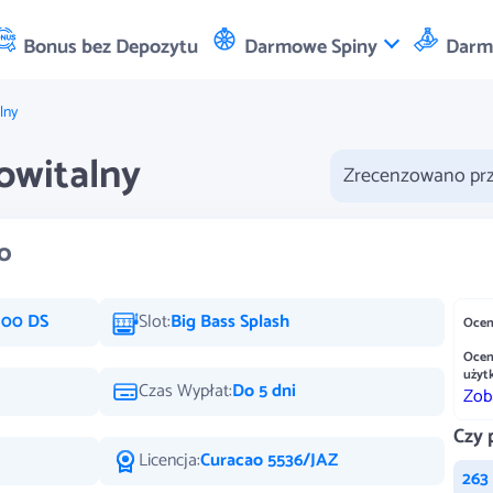
Bonus bez Depozytu
Darmowe Spiny
Darm
lny
owitalny
Zrecenzowano prz
o
100 DS
Slot:
Big Bass Splash
Ocen
Oce
użyt
Czas Wypłat:
Do 5 dni
Zob
Czy 
Licencja:
Curacao 5536/JAZ
263