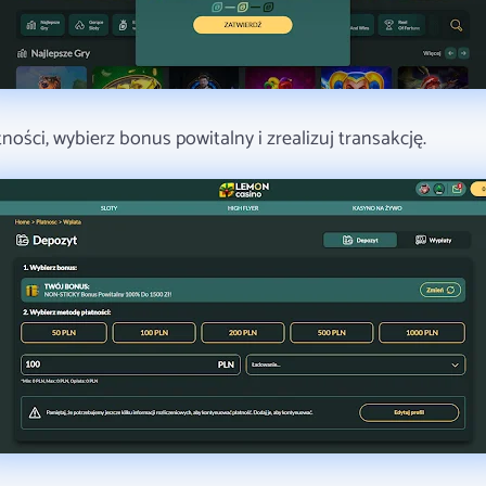
tności, wybierz bonus powitalny i zrealizuj transakcję.