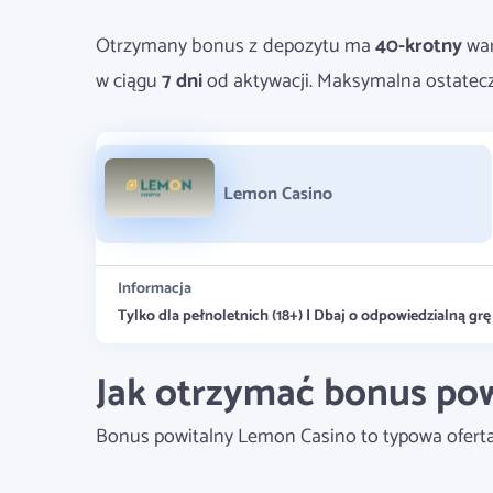
Otrzymany bonus z depozytu ma
40-krotny
war
w ciągu
7 dni
od aktywacji. Maksymalna ostatec
Lemon Casino
Informacja
Tylko dla pełnoletnich (18+) | Dbaj o odpowiedzialną grę
Jak otrzymać bonus po
Bonus powitalny Lemon Casino to typowa oferta p