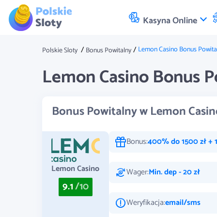
Kasyna Online
/
/
Lemon Casino Bonus Powita
Polskie Sloty
Bonus Powitalny
Lemon Casino Bonus P
Bonus Powitalny w Lemon Casin
Bonus:
400% do 1500 zł + 
Lemon Casino
Wager:
Min. dep - 20 zł
9.1
/10
Weryfikacja:
email/sms