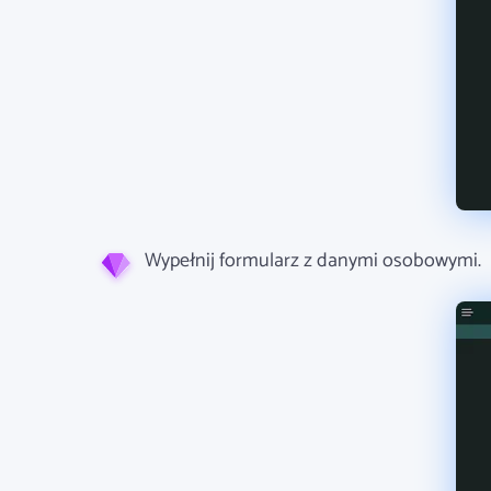
Wypełnij formularz z danymi osobowymi.