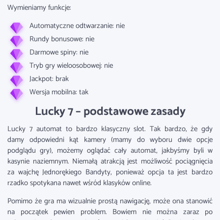
Wymieniamy funkcje:
Automatyczne odtwarzanie: nie
Rundy bonusowe: nie
Darmowe spiny: nie
Tryb gry wieloosobowej: nie
Jackpot: brak
Wersja mobilna: tak
Lucky 7 – podstawowe zasady
Lucky 7 automat to bardzo klasyczny slot. Tak bardzo, że gdy
damy odpowiedni kąt kamery (mamy do wyboru dwie opcje
podglądu gry), możemy oglądać cały automat, jakbyśmy byli w
kasynie naziemnym. Niemałą atrakcją jest możliwość pociągnięcia
za wajchę Jednorękiego Bandyty, ponieważ opcja ta jest bardzo
rzadko spotykana nawet wśród klasyków online.
Pomimo że gra ma wizualnie prostą nawigację, może ona stanowić
na początek pewien problem. Bowiem nie można zaraz po