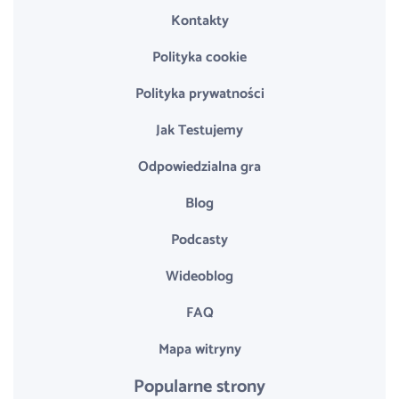
Kontakty
Polityka cookie
Polityka prywatności
Jak Testujemy
Odpowiedzialna gra
Blog
Podcasty
Wideoblog
FAQ
Mapa witryny
Popularne strony