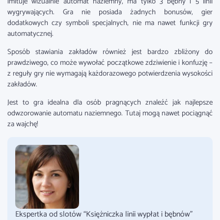
imituje wizualnie automat naziemny, ma tylko 3 bębny i 5 linii
wygrywających. Gra nie posiada żadnych bonusów, gier
dodatkowych czy symboli specjalnych, nie ma nawet funkcji gry
automatycznej.
Sposób stawiania zakładów również jest bardzo zbliżony do
prawdziwego, co może wywołać początkowe zdziwienie i konfuzję –
z reguły gry nie wymagają każdorazowego potwierdzenia wysokości
zakładów.
Jest to gra idealna dla osób pragnących znaleźć jak najlepsze
odwzorowanie automatu naziemnego. Tutaj mogą nawet pociągnąć
za wajchę!
Ekspertka od slotów “Księżniczka linii wypłat i bębnów”