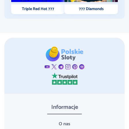
Triple Red Hot 777
777 Diamonds
Informacje
O nas