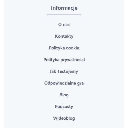
Informacje
O nas
Kontakty
Polityka cookie
Polityka prywatności
Jak Testujemy
Odpowiedzialna gra
Blog
Podcasty
Wideoblog