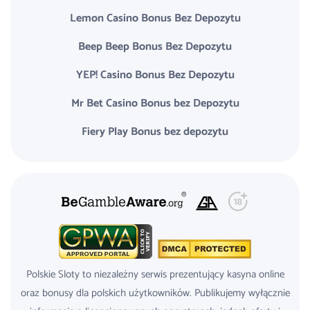
Lemon Casino Bonus Bez Depozytu
Beep Beep Bonus Bez Depozytu
YEP! Casino Bonus Bez Depozytu
Mr Bet Casino Bonus bez Depozytu
Fiery Play Bonus bez depozytu
Polskie Sloty to niezależny serwis prezentujący kasyna online
oraz bonusy dla polskich użytkowników. Publikujemy wyłącznie