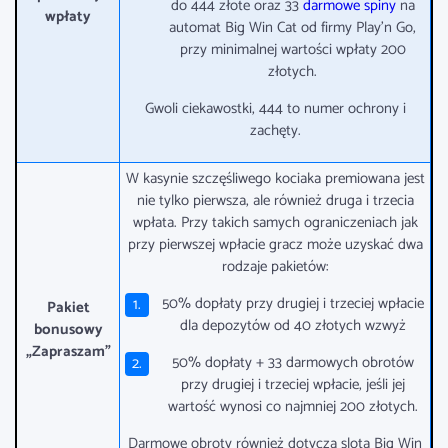
do 444 złote oraz 33
darmowe spiny
na
wpłaty
automat Big Win Cat od firmy Play’n Go,
przy minimalnej wartości wpłaty 200
złotych.
Gwoli ciekawostki, 444 to numer ochrony i
zachęty.
W kasynie szczęśliwego kociaka premiowana jest
nie tylko pierwsza, ale również druga i trzecia
wpłata. Przy takich samych ograniczeniach jak
przy pierwszej wpłacie gracz może uzyskać dwa
rodzaje pakietów:
50% dopłaty przy drugiej i trzeciej wpłacie
Pakiet
dla depozytów od 40 złotych wzwyż
bonusowy
„Zapraszam”
50% dopłaty + 33 darmowych obrotów
przy drugiej i trzeciej wpłacie, jeśli jej
wartość wynosi co najmniej 200 złotych.
Darmowe obroty również dotyczą slota Big Win