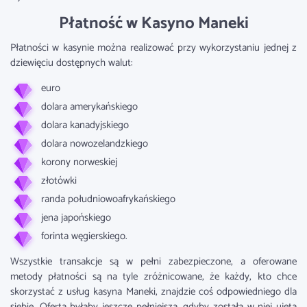
Płatność w Kasyno Maneki
Płatności w kasynie można realizować przy wykorzystaniu jednej z
dziewięciu dostępnych walut:
euro
dolara amerykańskiego
dolara kanadyjskiego
dolara nowozelandzkiego
korony norweskiej
złotówki
randa południowoafrykańskiego
jena japońskiego
forinta węgierskiego.
Wszystkie transakcje są w pełni zabezpieczone, a oferowane
metody płatności są na tyle zróżnicowane, że każdy, kto chce
skorzystać z usług kasyna Maneki, znajdzie coś odpowiedniego dla
siebie. Oferta byłaby jeszcze pełniejsza, gdyby została w niej ujęta