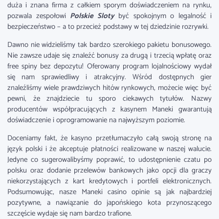
duża i znana firma z całkiem sporym doświadczeniem na rynku,
pozwala zespołowi
Polskie Sloty
być spokojnym o legalność i
bezpieczeństwo – a to przecież podstawy w tej dziedzinie rozrywki.
Dawno nie widzieliśmy tak bardzo szerokiego pakietu bonusowego.
Nie zawsze udaje się znaleźć bonusy za drugą i trzecią wpłatę oraz
free spiny bez depozytu! Oferowany program lojalnościowy wydał
się nam sprawiedliwy i atrakcyjny. Wśród dostępnych gier
znaleźliśmy wiele prawdziwych hitów rynkowych, możecie więc być
pewni, że znajdziecie tu sporo ciekawych tytułów. Nazwy
producentów współpracujących z kasynem Maneki gwarantują
doświadczenie i oprogramowanie na najwyższym poziomie.
Doceniamy fakt, że kasyno przetłumaczyło całą swoją stronę na
język polski i że akceptuje płatności realizowane w naszej walucie.
Jedyne co sugerowalibyśmy poprawić, to udostępnienie czatu po
polsku oraz dodanie przelewów bankowych jako opcji dla graczy
niekorzystających z kart kredytowych i portfeli elektronicznych.
Podsumowując, nasze Maneki casino opinie są jak najbardziej
pozytywne, a nawiązanie do japońskiego kota przynoszącego
szczęście wydaje się nam bardzo trafione.