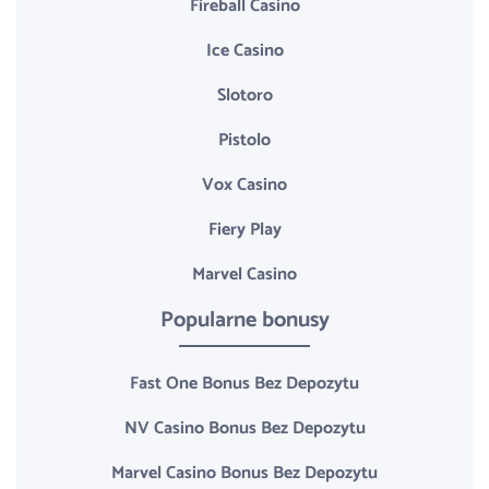
Fireball Casino
Ice Casino
Slotoro
Pistolo
Vox Casino
Fiery Play
Marvel Casino
Popularne bonusy
Fast One Bonus Bez Depozytu
NV Casino Bonus Bez Depozytu
Marvel Casino Bonus Bez Depozytu