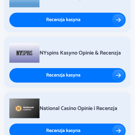
Recenzja kasyna
NYspins Kasyno Opinie & Recenzja
Recenzja kasyna
National Casino Opinie i Recenzja
Recenzja kasyna