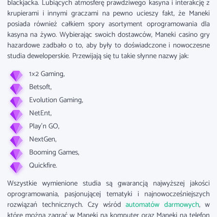
blackjacka. Lubiących atmosferę prawdziwego kasyna i interakcję z
krupierami i innymi graczami na pewno ucieszy fakt, że Maneki
posiada również całkiem spory asortyment oprogramowania dla
kasyna na żywo. Wybierając swoich dostawców, Maneki casino gry
hazardowe zadbało o to, aby były to doświadczone i nowoczesne
studia deweloperskie. Przewijają się tu takie słynne nazwy jak:
1×2 Gaming,
Betsoft,
Evolution Gaming,
NetEnt,
Play’n GO,
NextGen,
Booming Games,
Quickfire.
Wszystkie wymienione studia są gwarancją najwyższej jakości
oprogramowania, pasjonującej tematyki i najnowocześniejszych
rozwiązań technicznych. Czy wśród
automatów darmowych
, w
które można zagrać w Maneki na komputer oraz Maneki na telefon