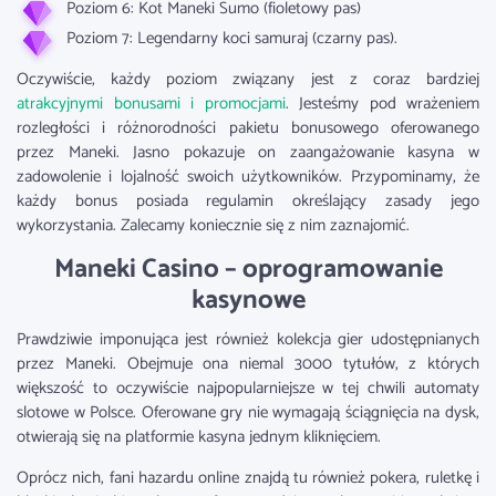
Poziom 6: Kot Maneki Sumo (fioletowy pas)
Poziom 7: Legendarny koci samuraj (czarny pas).
Oczywiście, każdy poziom związany jest z coraz bardziej
atrakcyjnymi bonusami i promocjami
. Jesteśmy pod wrażeniem
rozległości i różnorodności pakietu bonusowego oferowanego
przez Maneki. Jasno pokazuje on zaangażowanie kasyna w
zadowolenie i lojalność swoich użytkowników. Przypominamy, że
każdy bonus posiada regulamin określający zasady jego
wykorzystania. Zalecamy koniecznie się z nim zaznajomić.
Maneki Casino – oprogramowanie
kasynowe
Prawdziwie imponująca jest również kolekcja gier udostępnianych
przez Maneki. Obejmuje ona niemal 3000 tytułów, z których
większość to oczywiście najpopularniejsze w tej chwili automaty
slotowe w Polsce. Oferowane gry nie wymagają ściągnięcia na dysk,
otwierają się na platformie kasyna jednym kliknięciem.
Oprócz nich, fani hazardu online znajdą tu również pokera, ruletkę i