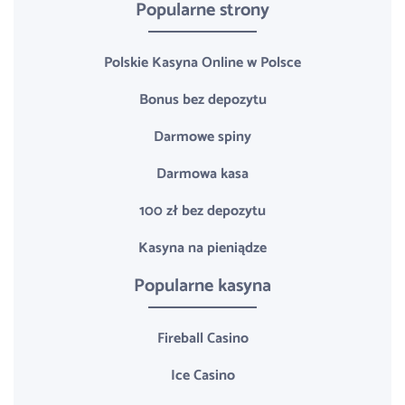
Popularne strony
Polskie Kasyna Online w Polsce
Bonus bez depozytu
Darmowe spiny
Darmowa kasa
100 zł bez depozytu
Kasyna na pieniądze
Popularne kasyna
Fireball Casino
Ice Casino