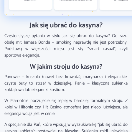
Jak się ubrać do kasyna?
Często słyszę pytania w stylu jak się ubrać do kasyna? Od razu
obalę mit Jamesa Bonda — smoking naprawdę nie jest potrzebny.
Podstawą w większości miejsc jest styl “smart casual”, czyli
sportowa elegancja.
W jakim stroju do kasyna?
Panowie — koszula (nawet bez krawata), marynarka i eleganckie,
czyste buty to strzał w dziesiątkę. Panie — klasyczna sukienka
koktajlowa lub elegancki kostium.
W Marriotcie poczujecie się lepiej w bardziej formalnym stroju. Z
kolei w Hiltonie czy Hit Casino atmosfera jest nieco luźniejsza, ale
elegancja wciąż jest w cenie.
A specjalnie dla Pań, które wpisują w wyszukiwarkę “jak się ubrać do
kasyna kobieta”: postawcie na klasykę. Sukienka midi, niewielka