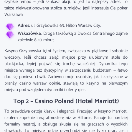
szybkie tempo — jeśli szukasz akcji, to jest to najlepszy adres. To
także niekwestionowana stolica turniejów, jeśli interesuje Cię poker
Warszawa.
Adres:
ul. Grzybowska 63, Hilton Warsaw City.
Wskazówka
: Droga taksówką z Dworca Centralnego zajmie
zaledwie 8-10 minut.
Kasyno Grzybowska tętni życiem, zwłaszcza w piątkowe i sobotnie
wieczory. Jeśli chcesz zająć miejsce przy ulubionym stole do
blackjacka, lepiej pojawić się trochę wcześniej. Dynamika tego
miejsca wymaga też dyscypliny w zarządzaniu budżetem — łatwo
dać się ponieść chwili. Zarówno moje osobiste, jak i zasłyszane w
branży casino warsaw opinie, stawiają to kasyno na pierwszym
miejscu pod względem dynamiki i oferty gier.
Top 2 – Casino Poland (Hotel Marriott)
To prawdziwa ostoja klasyki i elegancji. Pracując w kasyno Marriott,
czułem zupełnie inną atmosferę niż w Hiltonie. Panuje tu bardziej
formalny nastrój, a obsługa skupia się na graczach o wysokich
stawkach. To miejsce, gdzie przychodzi się nie tylko grać, ale i