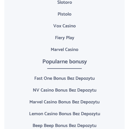
Slotoro
Pistolo
Vox Casino
Fiery Play
Marvel Casino
Popularne bonusy
Fast One Bonus Bez Depozytu
NV Casino Bonus Bez Depozytu
Marvel Casino Bonus Bez Depozytu
Lemon Casino Bonus Bez Depozytu
Beep Beep Bonus Bez Depozytu