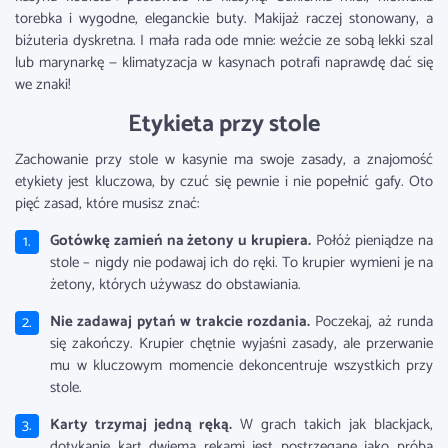
torebka i wygodne, eleganckie buty. Makijaż raczej stonowany, a
biżuteria dyskretna. I mała rada ode mnie: weźcie ze sobą lekki szal
lub marynarkę — klimatyzacja w kasynach potrafi naprawdę dać się
we znaki!
Etykieta przy stole
Zachowanie przy stole w kasynie ma swoje zasady, a znajomość
etykiety jest kluczowa, by czuć się pewnie i nie popełnić gafy. Oto
pięć zasad, które musisz znać:
Gotówkę zamień na żetony u krupiera.
Połóż pieniądze na
stole – nigdy nie podawaj ich do ręki. To krupier wymieni je na
żetony, których używasz do obstawiania.
Nie zadawaj pytań w trakcie rozdania.
Poczekaj, aż runda
się zakończy. Krupier chętnie wyjaśni zasady, ale przerwanie
mu w kluczowym momencie dekoncentruje wszystkich przy
stole.
Karty trzymaj jedną ręką.
W grach takich jak blackjack,
dotykanie kart dwiema rękami jest postrzegane jako próba