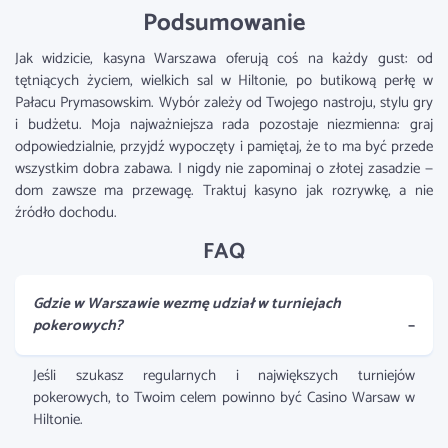
Podsumowanie
Jak widzicie, kasyna Warszawa oferują coś na każdy gust: od
tętniących życiem, wielkich sal w Hiltonie, po butikową perłę w
Pałacu Prymasowskim. Wybór zależy od Twojego nastroju, stylu gry
i budżetu. Moja najważniejsza rada pozostaje niezmienna: graj
odpowiedzialnie, przyjdź wypoczęty i pamiętaj, że to ma być przede
wszystkim dobra zabawa. I nigdy nie zapominaj o złotej zasadzie —
dom zawsze ma przewagę. Traktuj kasyno jak rozrywkę, a nie
źródło dochodu.
FAQ
Gdzie w Warszawie wezmę udział w turniejach
pokerowych?
Jeśli szukasz regularnych i największych turniejów
pokerowych, to Twoim celem powinno być Casino Warsaw w
Hiltonie.