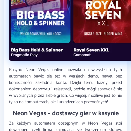
Kasyno Neon Vegas online pozwala na wszystkich tych
automatach bawić się też w wersjach demo, nawet bez
konieczności zakładnia konta. Dzięki temu każdy, przed
dokonaniem depozytu i rejestracji, będzie mógł sprawdzić się
w wybranych przez siebie grach. Co więcej, możliwe jest to nie
tylko na komputerach, ale i urządzeniach przenośnych!
Neon Vegas – dostawcy gier w kasynie
Za każdym automatem dostępnym w Neon Vegas stoi
deweloper, czyli firma zajmująca się tworzeniem slotów.