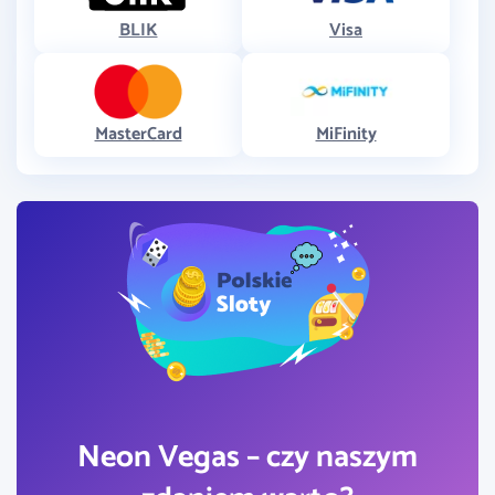
BLIK
Visa
MasterCard
MiFinity
Neon Vegas – czy naszym