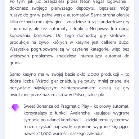
Po tym, jak już przejdziesz przez Neon Vegas logowanie i
dokonasz swojego pierwszego depozytu, będziesz mógł
ruszyć do gry w pełne wersje automatów. Sama strona oferuje
kilka różnych rodzajów gier – znajdziesz tutaj standardowe gry
i automaty, ale też automaty z funkcją Megaways lub opcją
kupowania bonusów. Do tego dochodzą gry stołowe i
produkcje na żywo, których w kasynie jest całkiem dużo.
Wszystkie pogrupowane są w czytelne kategorie, więc bez
większych problemów znajdziesz interesujący automat do
grania.
Samo kasyno ma w swojej bazie okło 2,000 produkcji – to
dobra liczba! Wśród gier znajdują się tytuły mniej znane, ale
oczywiście największym zainteresowaniem cieszą się gry
uwielbiane przez hazardzistów w Polsce, takie jak:
Sweet Bonanza od Pragmatic Play – kolorowy automat,
korzystający z funkcji Avalanche, kasującej wygrane
symbole po udanej kombinacji – dzięki temu systemowi
można zyskać naprawdę ogromne wygrane, sięgające
nawet x21,000 wartości naszego zakładu!