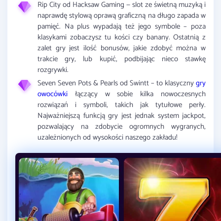
Rip City od Hacksaw Gaming — slot ze świetną muzyką i
naprawdę stylową oprawą graficzną na długo zapada w
pamięć. Na plus wypadają też jego symbole – poza
klasykami zobaczysz tu kości czy banany. Ostatnią z
zalet gry jest ilość bonusów, jakie zdobyć można w
trakcie gry, lub kupić, podbijając nieco stawkę
rozgrywki.
Seven Seven Pots & Pearls od Swintt – to klasyczny
gry
owocówki
łączący w sobie kilka nowoczesnych
rozwiązań i symboli, takich jak tytułowe perły.
Najważniejszą funkcją gry jest jednak system jackpot,
pozwalający na zdobycie ogromnych wygranych,
uzależnionych od wysokości naszego zakładu!