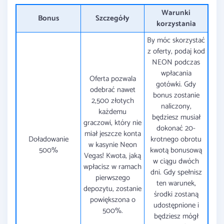
Warunki
Bonus
Szczegóły
korzystania
By móc skorzystać
z oferty, podaj kod
NEON podczas
wpłacania
Oferta pozwala
gotówki. Gdy
odebrać nawet
bonus zostanie
2,500 złotych
naliczony,
każdemu
będziesz musiał
graczowi, który nie
dokonać 20-
miał jeszcze konta
Doładowanie
krotnego obrotu
w kasynie Neon
500%
kwotą bonusową
Vegas! Kwota, jaką
w ciągu dwóch
wpłacisz w ramach
dni. Gdy spełnisz
pierwszego
ten warunek,
depozytu, zostanie
środki zostaną
powiększona o
udostępnione i
500%.
będziesz mógł