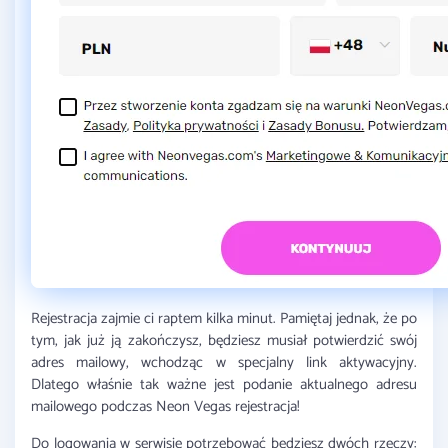
Rejestracja zajmie ci raptem kilka minut. Pamiętaj jednak, że po
tym, jak już ją zakończysz, będziesz musiał potwierdzić swój
adres mailowy, wchodząc w specjalny link aktywacyjny.
Dlatego właśnie tak ważne jest podanie aktualnego adresu
mailowego podczas Neon Vegas rejestracja!
Do logowania w serwisie potrzebować będziesz dwóch rzeczy: