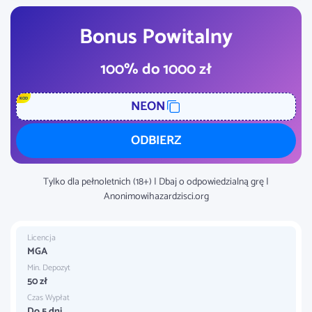
Bonusy i
8.1
Promocje
Bonus Powitalny
7.4
Obsługa klienta
100% do 1000 zł
8.6
Gry Kasynowe
NEON
Opcje płatności
9
i szybkość
ODBIERZ
Tylko dla pełnoletnich (18+) | Dbaj o odpowiedzialną grę |
Anonimowihazardzisci.org
Licencja
MGA
Min. Depozyt
50 zł
Czas Wypłat
Do 5 dni