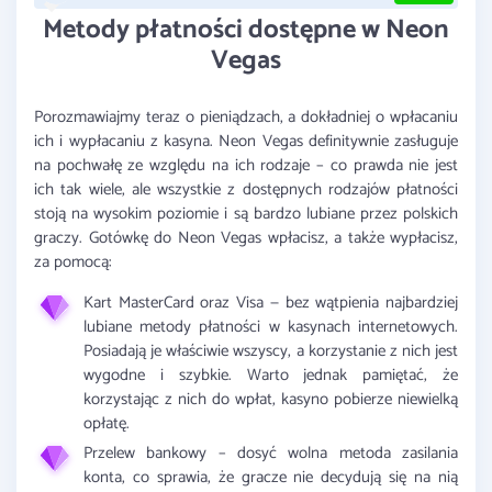
Metody płatności dostępne w Neon
Vegas
Porozmawiajmy teraz o pieniądzach, a dokładniej o wpłacaniu
ich i wypłacaniu z kasyna. Neon Vegas definitywnie zasługuje
na pochwałę ze względu na ich rodzaje – co prawda nie jest
ich tak wiele, ale wszystkie z dostępnych rodzajów płatności
stoją na wysokim poziomie i są bardzo lubiane przez polskich
graczy. Gotówkę do Neon Vegas wpłacisz, a także wypłacisz,
za pomocą:
Kart MasterCard oraz Visa — bez wątpienia najbardziej
lubiane metody płatności w kasynach internetowych.
Posiadają je właściwie wszyscy, a korzystanie z nich jest
wygodne i szybkie. Warto jednak pamiętać, że
korzystając z nich do wpłat, kasyno pobierze niewielką
opłatę.
Przelew bankowy – dosyć wolna metoda zasilania
konta, co sprawia, że gracze nie decydują się na nią