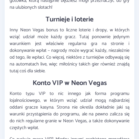
gotówka, którą następnie będziesz mógł przeznaczyć do gry
na ulubionych slotach!
Turnieje i loterie
Inny Neon Vegas bonus to liczne loterie i dropy, w których
wziąć udział może każdy gracz. Tutaj ponownie jedynym
warunkiem jest właściwie regularna gra na stronie i
dokonywanie wpłat – nagrody może wygrać każdy, niezależnie
od tego, ile wpłaci. Co więcej, niektóre z turniejów odbywają się
na automatach live, więc miłośnicy takich gier również znajdą
tutaj coś dla siebie.
Konto VIP w Neon Vegas
Konto typu VIP to nic innego jak forma programu
lojalnościowego, w którym wziąć udział mogą najbardziej
oddani gracze kasyna. Strona nie określa dokładnie jaki są
warunki przystąpienia do programu, ale na pewno zalicza się
do nich regularne granie w Neon Vegas, a także dokonywanie
częstych wpłat.