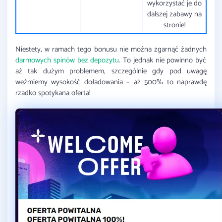
wykorzystać je do
dalszej zabawy na
stronie!
Niestety, w ramach tego bonusu nie można zgarnąć żadnych
darmowych spinów bez depozytu
. To jednak nie powinno być
aż tak dużym problemem, szczególnie gdy pod uwagę
weźmiemy wysokość doładowania – aż 500% to naprawdę
rzadko spotykana oferta!