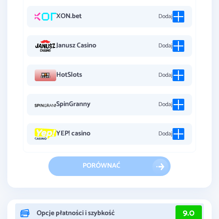
XON.bet
Dodaj
Janusz Casino
Dodaj
HotSlots
Dodaj
SpinGranny
Dodaj
YEP! casino
Dodaj
PORÓWNAĆ
9.0
Opcje płatności i szybkość