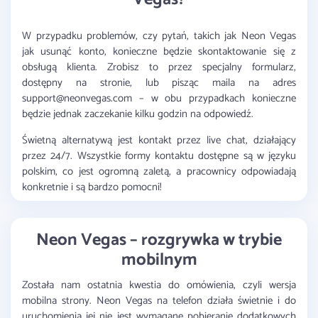
W przypadku problemów, czy pytań, takich jak Neon Vegas
jak usunąć konto, konieczne będzie skontaktowanie się z
obsługą klienta. Zrobisz to przez specjalny formularz,
dostępny na stronie, lub pisząc maila na adres
support@neonvegas.com – w obu przypadkach konieczne
będzie jednak zaczekanie kilku godzin na odpowiedź.
Świetną alternatywą jest kontakt przez live chat, działający
przez 24/7. Wszystkie formy kontaktu dostępne są w języku
polskim, co jest ogromną zaletą, a pracownicy odpowiadają
konkretnie i są bardzo pomocni!
Neon Vegas – rozgrywka w trybie
mobilnym
Została nam ostatnia kwestia do omówienia, czyli wersja
mobilna strony. Neon Vegas na telefon działa świetnie i do
uruchomienia jej nie jest wymagane pobieranie dodatkowych