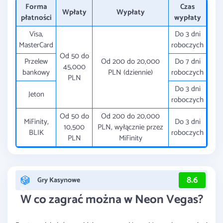
Forma
Czas
Wpłaty
Wypłaty
płatności
wypłaty
Visa,
Do 3 dni
MasterCard
roboczych
Od 50 do
Przelew
Od 200 do 20,000
Do 7 dni
45,000
bankowy
PLN (dziennie)
roboczych
PLN
Do 3 dni
Jeton
roboczych
Od 50 do
Od 200 do 20,000
MiFinity,
Do 3 dni
10,500
PLN, wyłącznie przez
BLIK
roboczych
PLN
MiFinity
8.6
Gry Kasynowe
W co zagrać można w Neon Vegas?