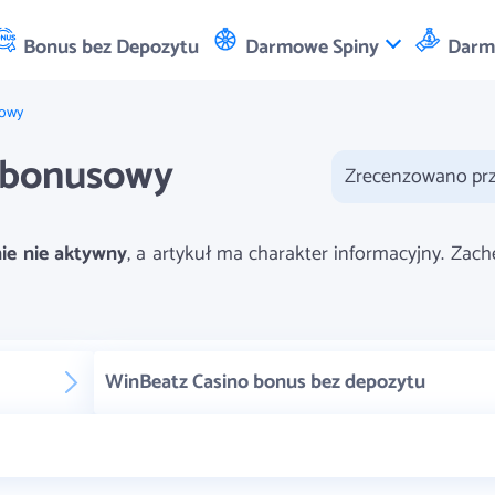
Bonus bez Depozytu
Darmowe Spiny
Darm
sowy
d bonusowy
Zrecenzowano prz
nie nie aktywny
, a artykuł ma charakter informacyjny. Zac
WinBeatz Casino bonus bez depozytu