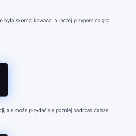
ie była skomplikowana, a raczej przypominająca
, ale może przydać się później podczas dalszej