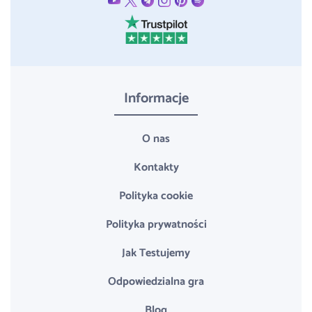
Informacje
O nas
Kontakty
Polityka cookie
Polityka prywatności
Jak Testujemy
Odpowiedzialna gra
Blog