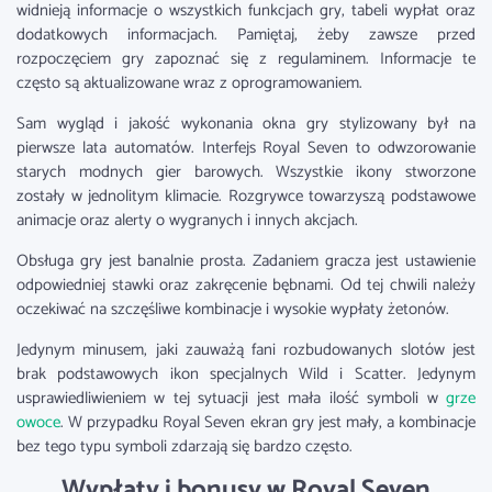
widnieją informacje o wszystkich funkcjach gry, tabeli wypłat oraz
dodatkowych informacjach. Pamiętaj, żeby zawsze przed
rozpoczęciem gry zapoznać się z regulaminem. Informacje te
często są aktualizowane wraz z oprogramowaniem.
Sam wygląd i jakość wykonania okna gry stylizowany był na
pierwsze lata automatów. Interfejs Royal Seven to odwzorowanie
starych modnych gier barowych. Wszystkie ikony stworzone
zostały w jednolitym klimacie. Rozgrywce towarzyszą podstawowe
animacje oraz alerty o wygranych i innych akcjach.
Obsługa gry jest banalnie prosta. Zadaniem gracza jest ustawienie
odpowiedniej stawki oraz zakręcenie bębnami. Od tej chwili należy
oczekiwać na szczęśliwe kombinacje i wysokie wypłaty żetonów.
Jedynym minusem, jaki zauważą fani rozbudowanych slotów jest
brak podstawowych ikon specjalnych Wild i Scatter. Jedynym
usprawiedliwieniem w tej sytuacji jest mała ilość symboli w
grze
owoce
. W przypadku Royal Seven ekran gry jest mały, a kombinacje
bez tego typu symboli zdarzają się bardzo często.
Wypłaty i bonusy w Royal Seven