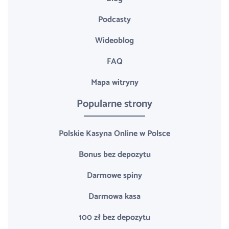
Podcasty
Wideoblog
FAQ
Mapa witryny
Popularne strony
Polskie Kasyna Online w Polsce
Bonus bez depozytu
Darmowe spiny
Darmowa kasa
100 zł bez depozytu