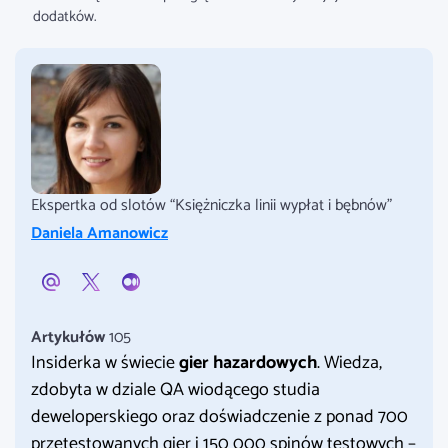
dodatków.
Ekspertka od slotów “Księżniczka linii wypłat i bębnów”
Daniela Amanowicz
Artykułów
105
Insiderka w świecie
gier hazardowych
. Wiedza,
zdobyta w dziale QA wiodącego studia
deweloperskiego oraz doświadczenie z ponad 700
przetestowanych gier i 150 000 spinów testowych –