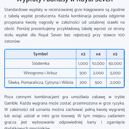
Standardowe wypłaty w recenzowanej grze księgowane są zgodnie
z tabelą wypłat producenta. Każda kombinacja posiada odgórnie
przypisana kwotę nagrody w zależności od ustalonej stawki na
obrót. Poniżej prezentujemy przykładową tabelę wprost ze strony
stołu wypłat dla Royal Seven bez rejestracji przy stawce 100
żetonów:
Symbol
x3
x4
x5
Siódemka
1,000
10,000
50,000
Winogrono i Arbuz
500
2,000
5,000
Śliwka, Pomarańcza, Cytryna i Wiśnia
200
500
2,000
Poza cennymi kombinacjami gra umożliwia zabawę w trybie
Gamble. Każda wygrana może zostać przemnożona w grze ryzyka.
W zależności od uznania można zachować pełną kwotę wygranej
lub wziąć udział w mini grze losowej. W tym miejscu zadaniem
gracza jest wylosowanie odpowiedniej karty i zgarnięcie
dodatkowych mnożników.