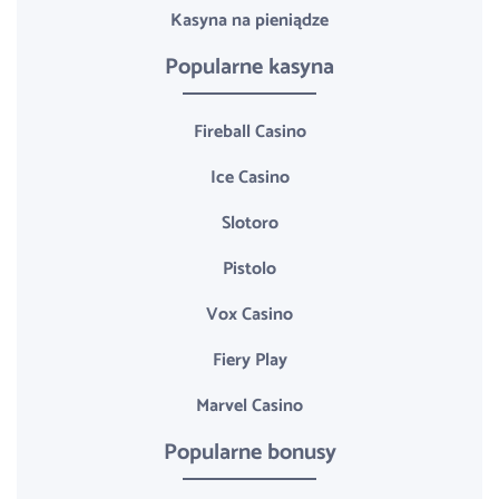
Kasyna na pieniądze
Popularne kasyna
Fireball Casino
Ice Casino
Slotoro
Pistolo
Vox Casino
Fiery Play
Marvel Casino
Popularne bonusy