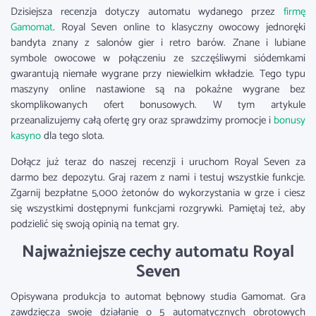
Dzisiejsza recenzja dotyczy automatu wydanego przez
firmę
Gamomat
. Royal Seven online to klasyczny owocowy jednoręki
bandyta znany z salonów gier i retro barów. Znane i lubiane
symbole owocowe w połączeniu ze szczęśliwymi siódemkami
gwarantują niemałe wygrane przy niewielkim wkładzie. Tego typu
maszyny online nastawione są na pokaźne wygrane bez
skomplikowanych ofert bonusowych. W tym artykule
przeanalizujemy całą ofertę gry oraz sprawdzimy promocje i
bonusy
kasyno
dla tego slota.
Dołącz już teraz do naszej recenzji i uruchom Royal Seven za
darmo bez depozytu. Graj razem z nami i testuj wszystkie funkcje.
Zgarnij bezpłatne 5,000 żetonów do wykorzystania w grze i ciesz
się wszystkimi dostępnymi funkcjami rozgrywki. Pamiętaj też, aby
podzielić się swoją opinią na temat gry.
Najważniejsze cechy automatu Royal
Seven
Opisywana produkcja to automat bębnowy studia Gamomat. Gra
zawdzięcza swoje działanie o 5 automatycznych obrotowych