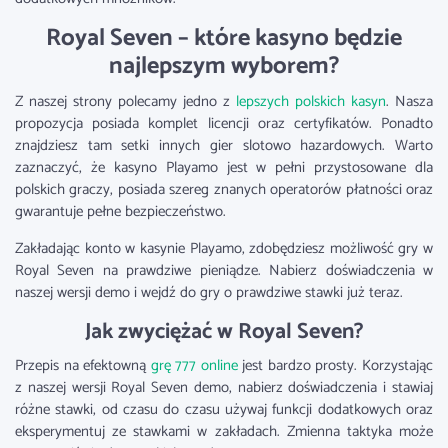
Royal Seven – które kasyno będzie
najlepszym wyborem?
Z naszej strony polecamy jedno z
lepszych polskich kasyn
. Nasza
propozycja posiada komplet licencji oraz certyfikatów. Ponadto
znajdziesz tam setki innych gier slotowo hazardowych. Warto
zaznaczyć, że kasyno Playamo jest w pełni przystosowane dla
polskich graczy, posiada szereg znanych operatorów płatności oraz
gwarantuje pełne bezpieczeństwo.
Zakładając konto w kasynie Playamo, zdobędziesz możliwość gry w
Royal Seven na prawdziwe pieniądze. Nabierz doświadczenia w
naszej wersji demo i wejdź do gry o prawdziwe stawki już teraz.
Jak zwyciężać w Royal Seven?
Przepis na efektowną
grę 777 online
jest bardzo prosty. Korzystając
z naszej wersji Royal Seven demo, nabierz doświadczenia i stawiaj
różne stawki, od czasu do czasu używaj funkcji dodatkowych oraz
eksperymentuj ze stawkami w zakładach. Zmienna taktyka może