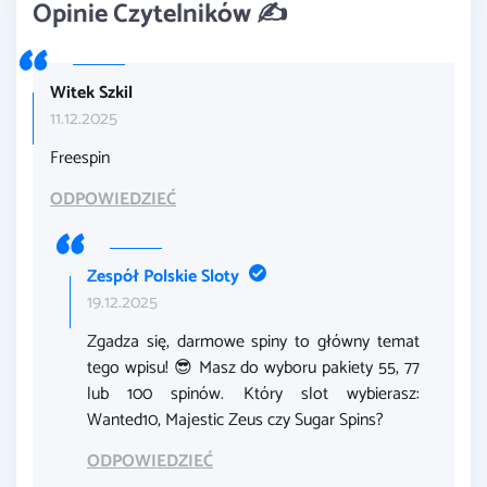
Opinie Czytelników ✍️
Witek Szkil
11.12.2025
Freespin
ODPOWIEDZIEĆ
Zespół Polskie Sloty
19.12.2025
Zgadza się, darmowe spiny to główny temat
tego wpisu! 😎 Masz do wyboru pakiety 55, 77
lub 100 spinów. Który slot wybierasz:
Wanted10, Majestic Zeus czy Sugar Spins?
ODPOWIEDZIEĆ