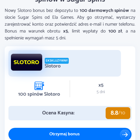
Nowy Slotoro bonus bez depozytu to
100 darmowych spinów
na
slocie Sugar Spins od Ela Games. Aby go otrzymać, wystarczy
zarejestrować konto oraz potwierdzić adres e-mail i numer telefonu.
Bonus ma warunek obrotu
x5
, limit wypłaty do
100 zł
, a na
spełnienie wymagań masz 5 dni.
EKSKLUZYWNY
Slotoro
x5
5 dni
100
spinów Slotoro
8.8
Ocena Kasyna:
/10
Otrzymaj bonus