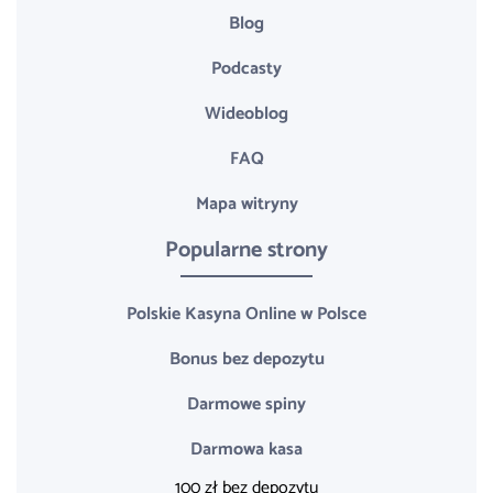
Blog
Podcasty
Wideoblog
FAQ
Mapa witryny
Popularne strony
Polskie Kasyna Online w Polsce
Bonus bez depozytu
Darmowe spiny
Darmowa kasa
100 zł bez depozytu