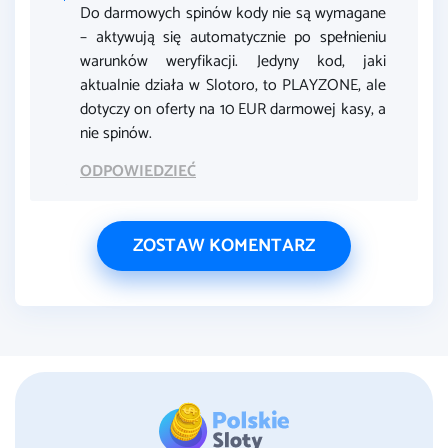
Do darmowych spinów kody nie są wymagane
– aktywują się automatycznie po spełnieniu
warunków weryfikacji. Jedyny kod, jaki
aktualnie działa w Slotoro, to PLAYZONE, ale
dotyczy on oferty na 10 EUR darmowej kasy, a
nie spinów.
ODPOWIEDZIEĆ
ZOSTAW KOMENTARZ