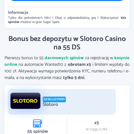
Informacja
Tylko dla pełnoletnich (18+) | Dbaj o odpowiedzialną grę | Wykorzystać
100
spinów
możesz w grze Sugar Spins
Bonus bez depozytu w Slotoro Casino
na 55 DS
Pierwszy bonus to 55
darmowych spinów
za rejestrację w
kasynie
online
na automacie Wanted10 z
obrotem x5
i limitem wypłaty do
100 zł. Aktywacja wymaga potwierdzenia KYC, numeru telefonu i e-
maila, a na wykorzystanie masz
tylko 5 dni.
EKSKLUZYWNY
Slotoro
x5
w ciągu 5 dni
55
spinów