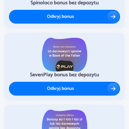
Spinoloco bonus bez depozytu
Odkryj bonus
SevenPlay bonus bez depozytu
Odkryj bonus