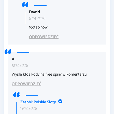
Dawid
5.04.2026
100 spinow
ODPOWIEDZIEĆ
A
13.12.2025
Wysle ktos kody na free spiny w komentarzu
ODPOWIEDZIEĆ
Zespół Polskie Sloty
19.12.2025