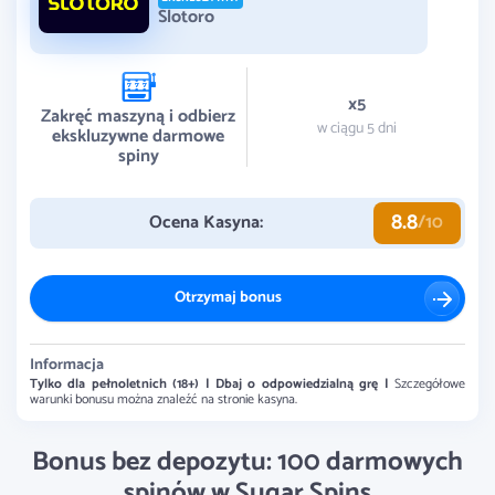
Slotoro
x5
Zakręć maszyną i odbierz
w ciągu 5 dni
ekskluzywne darmowe
spiny
8.8
Ocena Kasyna:
/10
Otrzymaj bonus
Informacja
Tylko dla pełnoletnich (18+) | Dbaj o odpowiedzialną grę |
Szczegółowe
warunki bonusu można znaleźć na stronie kasyna.
Bonus bez depozytu: 100 darmowych
spinów w Sugar Spins