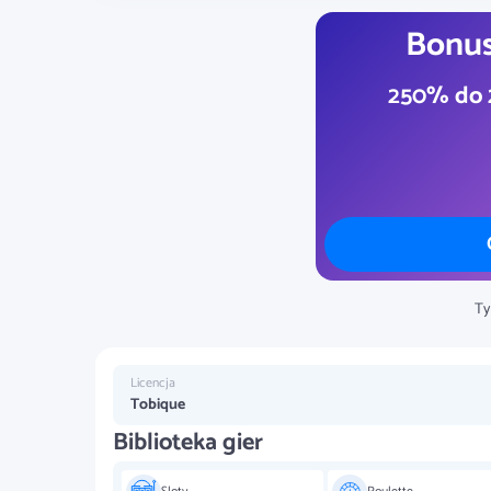
Bonus
250% do 
Ty
Licencja
Tobique
Biblioteka gier