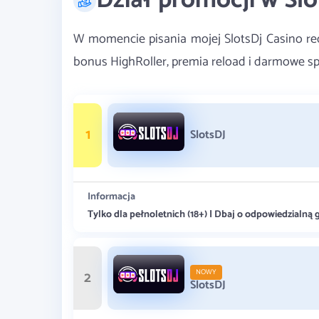
Dział promocji w Slo
W momencie pisania mojej SlotsDj Casino rec
bonus HighRoller, premia reload i darmowe sp
1
SlotsDJ
Informacja
Tylko dla pełnoletnich (18+) | Dbaj o odpowiedzialną 
2
NOWY
SlotsDJ