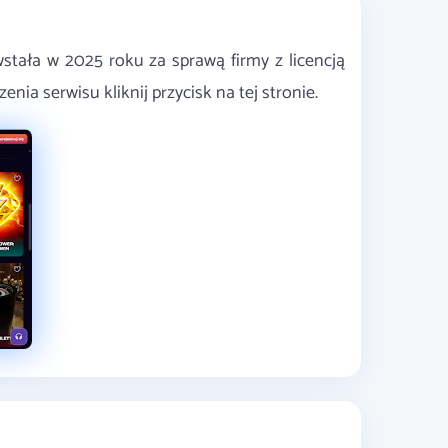
stała w 2025 roku za sprawą firmy z licencją
nia serwisu kliknij przycisk na tej stronie.