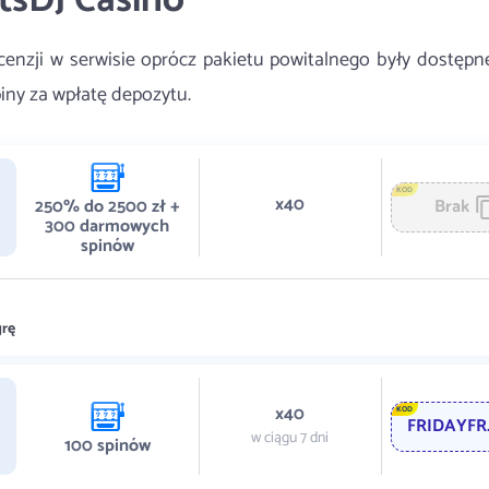
tsDJ Casino
enzji w serwisie oprócz pakietu powitalnego były dostępne 
iny za wpłatę depozytu.
KOD
x40
250% do 2500 zł +
Brak
300 darmowych
spinów
grę
x40
KOD
FRIDAYFR
w ciągu 7 dni
100
spinów