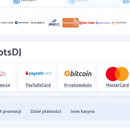
Blackjack
Zakłady
otsDJ
ewy24
PaySafeCard
Kryptowaluta
MasterCard
ł promocji
Dział płatności
Inne kasyna