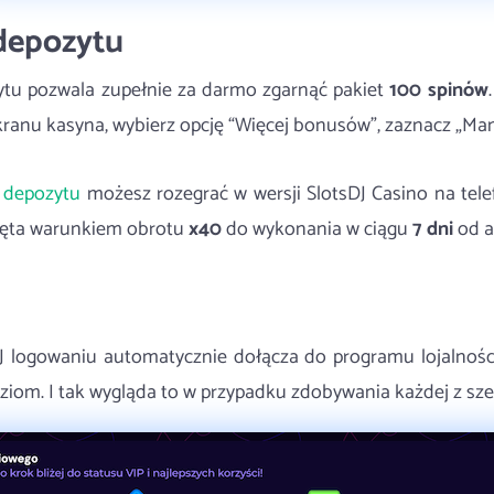
 depozytu
ytu pozwala zupełnie za darmo zgarnąć pakiet
100 spinów
kranu kasyna, wybierz opcję “Więcej bonusów”, zaznacz „M
z depozytu
możesz rozegrać w wersji SlotsDJ Casino na tele
bjęta warunkiem obrotu
x40
do wykonania w ciągu
7 dni
od a
sDJ logowaniu automatycznie dołącza do programu lojalnoś
oziom. I tak wygląda to w przypadku zdobywania każdej z sze