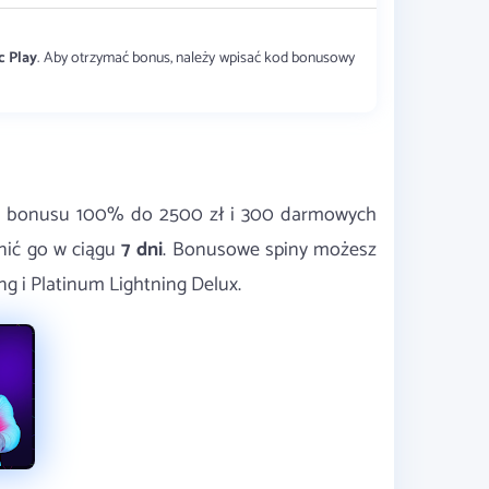
c Play
. Aby otrzymać bonus, należy wpisać kod bonusowy
taci bonusu 100% do 2500 zł i 300 darmowych
łnić go w ciągu
7 dni
. Bonusowe spiny możesz
g i Platinum Lightning Delux.