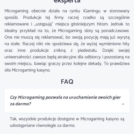
eksperta
Microgaming obecnie działa na rynku iGamingu w stonowany
sposób. Produkcje tej firmy raczej rzadko są szczególnie
reklamowane i „ustępują” miejsca głośniejszym hitom. Jednak to
idealny przykład na to, że Microgaming sloty są ponadczasowe.
One nie muszą się reklamować, bo swoją pozycję mają już wyrytą
na stałe. Raczej nikt nie spodziewa się, że wyżej wymienione hity
oraz inne produkcje znikną z piedestału. Dzięki swojej
uniwersalności zawsze będą atrakcyjne dla odbiorcy i pozostaną na
swoim miejscu, bawiąc graczy przez kolejne dekady. To prawdziwa
siła Microgaming kasyno.
FAQ
Czy Microgaming pozwala na uruchamianie swoich gier
za darmo?
Tak, wszystkie produkcje dostępne w Microgaming kasyno są
udostępniane równolegle za darmo.