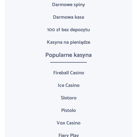
Darmowe spiny
Darmowa kasa
100 zł bez depozytu
Kasyna na pieniądze
Popularne kasyna
Fireball Casino
Ice Casino
Slotoro
Pistolo
Vox Casino
Fiery Play