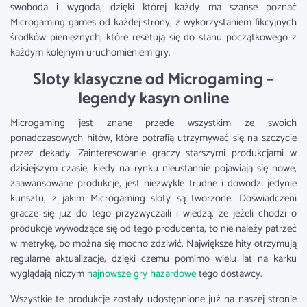
swoboda i wygoda, dzięki której każdy ma szanse poznać
Microgaming games od każdej strony, z wykorzystaniem fikcyjnych
środków pieniężnych, które resetują się do stanu początkowego z
każdym kolejnym uruchomieniem gry.
Sloty klasyczne od Microgaming –
legendy kasyn online
Microgaming jest znane przede wszystkim ze swoich
ponadczasowych hitów, które potrafią utrzymywać się na szczycie
przez dekady. Zainteresowanie graczy starszymi produkcjami w
dzisiejszym czasie, kiedy na rynku nieustannie pojawiają się nowe,
zaawansowane produkcje, jest niezwykle trudne i dowodzi jedynie
kunsztu, z jakim Microgaming sloty są tworzone. Doświadczeni
gracze się już do tego przyzwyczaili i wiedzą, że jeżeli chodzi o
produkcje wywodzące się od tego producenta, to nie należy patrzeć
w metrykę, bo można się mocno zdziwić. Największe hity otrzymują
regularne aktualizacje, dzięki czemu pomimo wielu lat na karku
wyglądają niczym
najnowsze gry hazardowe
tego dostawcy.
Wszystkie te produkcje zostały udostępnione już na naszej stronie