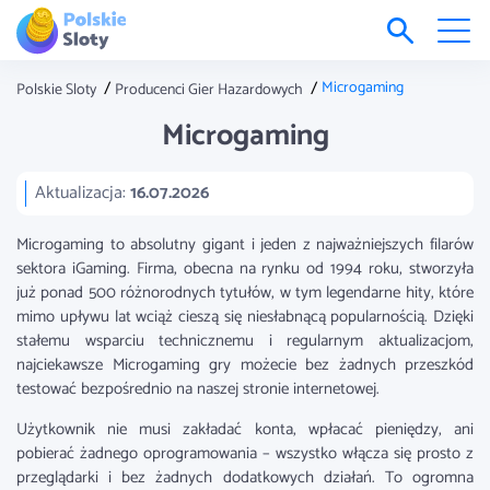
/
/
Microgaming
Polskie Sloty
Producenci Gier Hazardowych
Microgaming
Aktualizacja:
16.07.2026
Microgaming to absolutny gigant i jeden z najważniejszych filarów
sektora iGaming. Firma, obecna na rynku od 1994 roku, stworzyła
już ponad 500 różnorodnych tytułów, w tym legendarne hity, które
mimo upływu lat wciąż cieszą się niesłabnącą popularnością. Dzięki
stałemu wsparciu technicznemu i regularnym aktualizacjom,
najciekawsze
Microgaming gry
możecie bez żadnych przeszkód
testować bezpośrednio na naszej stronie internetowej.
Użytkownik nie musi zakładać konta, wpłacać pieniędzy, ani
pobierać żadnego oprogramowania – wszystko włącza się prosto z
przeglądarki i bez żadnych dodatkowych działań. To ogromna