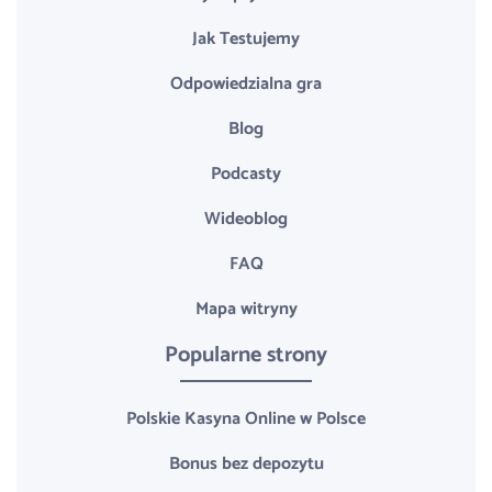
Jak Testujemy
Odpowiedzialna gra
Blog
Podcasty
Wideoblog
FAQ
Mapa witryny
Popularne strony
Polskie Kasyna Online w Polsce
Bonus bez depozytu