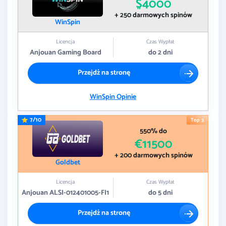
$4000
+ 250 darmowych spinów
WinSpin
Licencja
Czas Wypłat
Anjouan Gaming Board
do 2 dni
Przejdź na stronę
WinSpin Opinie
7/10
Top 3
550% do
€11500
+ 200 darmowych spinów
Goldbet
Licencja
Czas Wypłat
Anjouan ALSI-012401005-FI1
do 5 dni
Przejdź na stronę