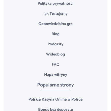
Polityka prywatności
Jak Testujemy
Odpowiedzialna gra
Blog
Podcasty
Wideoblog
FAQ
Mapa witryny
Popularne strony
Polskie Kasyna Online w Polsce
Bonus bez depozytu