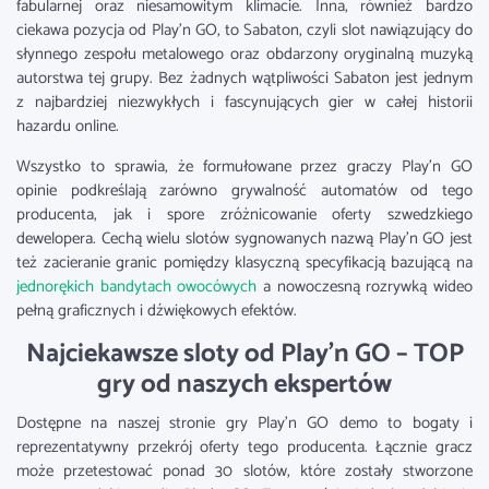
fabularnej oraz niesamowitym klimacie. Inna, również bardzo
ciekawa pozycja od Play’n GO, to Sabaton, czyli slot nawiązujący do
słynnego zespołu metalowego oraz obdarzony oryginalną muzyką
autorstwa tej grupy. Bez żadnych wątpliwości Sabaton jest jednym
z najbardziej niezwykłych i fascynujących gier w całej historii
hazardu online.
Wszystko to sprawia, że formułowane przez graczy Play’n GO
opinie podkreślają zarówno grywalność automatów od tego
producenta, jak i spore zróżnicowanie oferty szwedzkiego
dewelopera. Cechą wielu slotów sygnowanych nazwą Play’n GO jest
też zacieranie granic pomiędzy klasyczną specyfikacją bazującą na
jednorękich bandytach owocówych
a nowoczesną rozrywką wideo
pełną graficznych i dźwiękowych efektów.
Najciekawsze sloty od Play’n GO – TOP
gry od naszych ekspertów
Dostępne na naszej stronie gry Play’n GO demo to bogaty i
reprezentatywny przekrój oferty tego producenta. Łącznie gracz
może przetestować ponad 30 slotów, które zostały stworzone