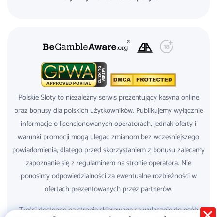
Polskie Sloty to niezależny serwis prezentujący kasyna online
oraz bonusy dla polskich użytkowników. Publikujemy wyłącznie
informacje o licencjonowanych operatorach, jednak oferty i
warunki promocji mogą ulegać zmianom bez wcześniejszego
powiadomienia, dlatego przed skorzystaniem z bonusu zalecamy
zapoznanie się z regulaminem na stronie operatora. Nie
ponosimy odpowiedzialności za ewentualne rozbieżności w
ofertach prezentowanych przez partnerów.
Treści dostępne na stronie skierowane są wyłącznie do osób