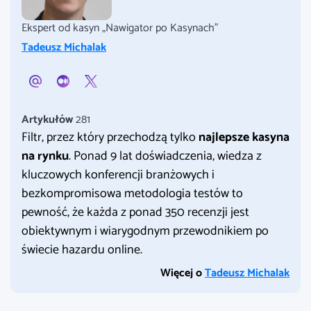
Ekspert od kasyn „Nawigator po Kasynach”
Tadeusz Michalak
Artykułów
281
Filtr, przez który przechodzą tylko
najlepsze kasyna
na rynku
. Ponad 9 lat doświadczenia, wiedza z
kluczowych konferencji branżowych i
bezkompromisowa metodologia testów to
pewność, że każda z ponad 350 recenzji jest
obiektywnym i wiarygodnym przewodnikiem po
świecie hazardu online.
Więcej o
Tadeusz Michalak