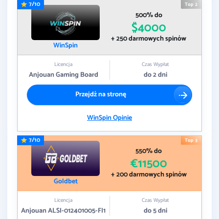
7/10
Top 2
500% do
$4000
+ 250 darmowych spinów
WinSpin
Licencja
Czas Wypłat
Anjouan Gaming Board
do 2 dni
Przejdź na stronę
WinSpin Opinie
7/10
Top 3
550% do
€11500
+ 200 darmowych spinów
Goldbet
Licencja
Czas Wypłat
Anjouan ALSI-012401005-FI1
do 5 dni