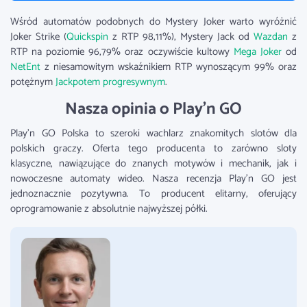
Wśród automatów podobnych do Mystery Joker warto wyróżnić
Joker Strike (
Quickspin
z RTP 98,11%), Mystery Jack od
Wazdan
z
RTP na poziomie 96,79% oraz oczywiście kultowy
Mega Joker
od
NetEnt
z niesamowitym wskaźnikiem RTP wynoszącym 99% oraz
potężnym
Jackpotem progresywnym
.
Nasza opinia o Play’n GO
Play’n GO Polska to szeroki wachlarz znakomitych slotów dla
polskich graczy. Oferta tego producenta to zarówno sloty
klasyczne, nawiązujące do znanych motywów i mechanik, jak i
nowoczesne automaty wideo. Nasza recenzja Play’n GO jest
jednoznacznie pozytywna. To producent elitarny, oferujący
oprogramowanie z absolutnie najwyższej półki.