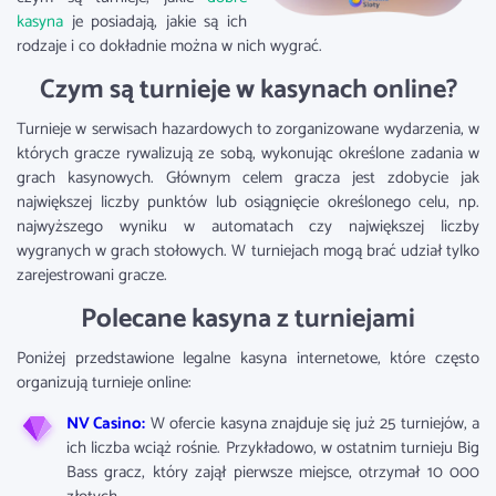
kasyna
je posiadają, jakie są ich
rodzaje i co dokładnie można w nich wygrać.
Czym są turnieje w kasynach online?
Turnieje w serwisach hazardowych to zorganizowane wydarzenia, w
których gracze rywalizują ze sobą, wykonując określone zadania w
grach kasynowych. Głównym celem gracza jest zdobycie jak
największej liczby punktów lub osiągnięcie określonego celu, np.
najwyższego wyniku w automatach czy największej liczby
wygranych w grach stołowych. W turniejach mogą brać udział tylko
zarejestrowani gracze.
Polecane kasyna z turniejami
Poniżej przedstawione legalne kasyna internetowe, które często
organizują turnieje online:
NV Casino:
W ofercie kasyna znajduje się już 25 turniejów, a
ich liczba wciąż rośnie. Przykładowo, w ostatnim turnieju Big
Bass gracz, który zajął pierwsze miejsce, otrzymał 10 000