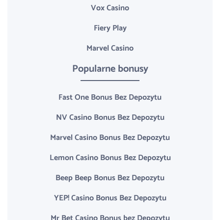
Vox Casino
Fiery Play
Marvel Casino
Popularne bonusy
Fast One Bonus Bez Depozytu
NV Casino Bonus Bez Depozytu
Marvel Casino Bonus Bez Depozytu
Lemon Casino Bonus Bez Depozytu
Beep Beep Bonus Bez Depozytu
YEP! Casino Bonus Bez Depozytu
Mr Bet Casino Bonus bez Depozytu