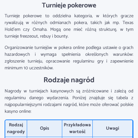
Turnieje pokerowe
Turnieje pokerowe to oddzielna kategoria, w których gracze
rywalizują w różnych odmianach pokera, takich jak mp. Texas
Hold’em czy Omaha. Mogą one mieć różną strukturę, w tym
turnieje freezeout, rebuy i bounty.
Organizowanie turniejów w pokera online podlega ustawie o grach
hazardowych i wymaga spełnienia określonych warunków:
zgłoszenie turnieju, opracowanie regulaminu gry i zapewnienie
minimum 10 uczestników.
Rodzaje nagród
Nagrody w turniejach kasynowych są zróżnicowane i zależą od
regulaminu danego wydarzenia. Poniżej znajduje się tabela z
najpopularniejszymi rodzajami nagród, które może oferować polskie
kasyno online:
Rodzaj
Przykładowa
Opis
Uwagi
nagrody
wartość