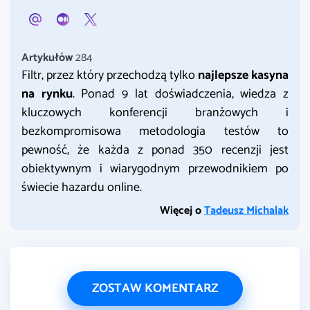
Artykułów
284
Filtr, przez który przechodzą tylko
najlepsze kasyna
na rynku
. Ponad 9 lat doświadczenia, wiedza z
kluczowych konferencji branżowych i
bezkompromisowa metodologia testów to
pewność, że każda z ponad 350 recenzji jest
obiektywnym i wiarygodnym przewodnikiem po
świecie hazardu online.
Więcej o
Tadeusz Michalak
ZOSTAW KOMENTARZ