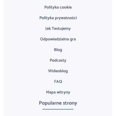
Polityka cookie
Polityka prywatności
Jak Testujemy
Odpowiedzialna gra
Blog
Podcasty
Wideoblog
FAQ
Mapa witryny
Popularne strony