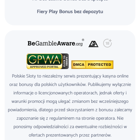
Fiery Play Bonus bez depozytu
Polskie Sloty to niezależny serwis prezentujący kasyna online
oraz bonusy dla polskich użytkowników. Publikujemy wyłącznie
informacje o licencjonowanych operatorach, jednak oferty i
warunki promocji mogą ulegać zmianom bez wcześniejszego
powiadomienia, dlatego przed skorzystaniem z bonusu zalecamy
zapoznanie się z regulaminem na stronie operatora. Nie
ponosimy odpowiedzialności za ewentualne rozbieżności w
ofertach prezentowanych przez partnerów.