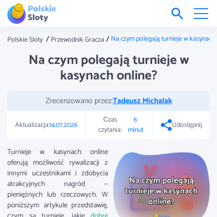
/
/
Na czym polegają turnieje w kasynach 
Polskie Sloty
Przewodnik Gracza
Na czym polegają turnieje w
kasynach online?
Zrecenzowano przez:
Tadeusz Michalak
Сzas
6
Aktualizacja:
14.07.2026
Udostępnij
czytania:
minut
Turnieje w kasynach online
oferują możliwość rywalizacji z
innymi uczestnikami i zdobycia
atrakcyjnych nagród —
pieniężnych lub rzeczowych. W
poniższym artykule przedstawię,
czym są turnieje, jakie
dobre