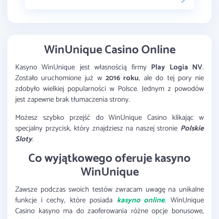
WinUnique Casino Online
Kasyno WinUnique jest własnością firmy
Play Logia NV
.
Zostało uruchomione już w
2016 roku
, ale do tej pory nie
zdobyło wielkiej popularności w Polsce. Jednym z powodów
jest zapewne brak tłumaczenia strony.
Możesz szybko przejść do WinUnique Casino klikając w
specjalny przycisk, który znajdziesz na naszej stronie
Polskie
Sloty
.
Co wyjątkowego oferuje kasyno
WinUnique
Zawsze podczas swoich testów zwracam uwagę na unikalne
funkcje i cechy, które posiada
kasyno online
. WinUnique
Casino kasyno ma do zaoferowania różne opcje bonusowe,