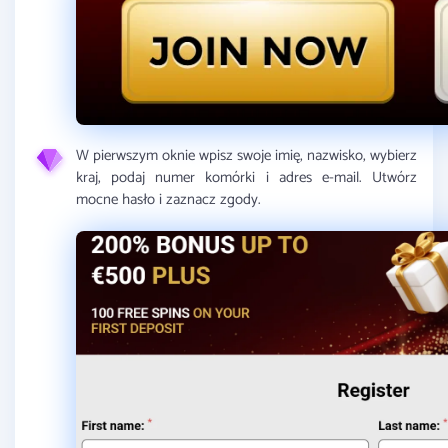
W pierwszym oknie wpisz swoje imię, nazwisko, wybierz
kraj, podaj numer komórki i adres e-mail. Utwórz
mocne hasło i zaznacz zgody.