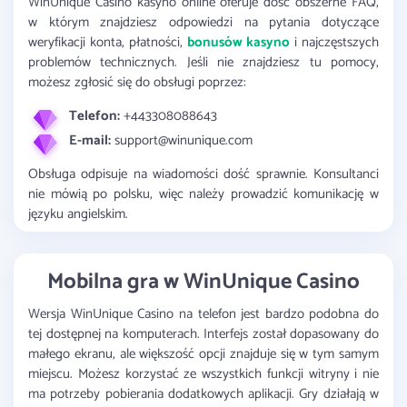
WinUnique Casino kasyno online oferuje dość obszerne FAQ,
w którym znajdziesz odpowiedzi na pytania dotyczące
weryfikacji konta, płatności,
bonusów kasyno
i najczęstszych
problemów technicznych. Jeśli nie znajdziesz tu pomocy,
możesz zgłosić się do obsługi poprzez:
Telefon:
+443308088643
E-mail:
support@winunique.com
Obsługa odpisuje na wiadomości dość sprawnie. Konsultanci
nie mówią po polsku, więc należy prowadzić komunikację w
języku angielskim.
Mobilna gra w WinUnique Casino
Wersja WinUnique Casino na telefon jest bardzo podobna do
tej dostępnej na komputerach. Interfejs został dopasowany do
małego ekranu, ale większość opcji znajduje się w tym samym
miejscu. Możesz korzystać ze wszystkich funkcji witryny i nie
ma potrzeby pobierania dodatkowych aplikacji. Gry działają w