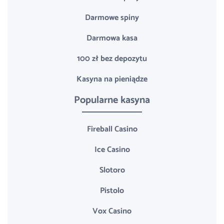
Darmowe spiny
Darmowa kasa
100 zł bez depozytu
Kasyna na pieniądze
Popularne kasyna
Fireball Casino
Ice Casino
Slotoro
Pistolo
Vox Casino