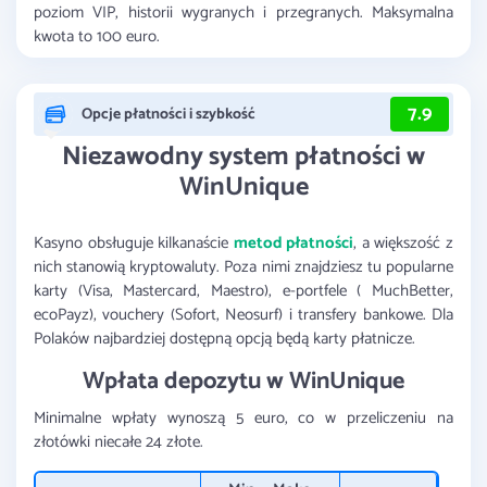
poziom VIP, historii wygranych i przegranych. Maksymalna
kwota to 100 euro.
7.9
Opcje płatności i szybkość
Niezawodny system płatności w
WinUnique
Kasyno obsługuje kilkanaście
metod płatności
, a większość z
nich stanowią kryptowaluty. Poza nimi znajdziesz tu popularne
karty (Visa, Mastercard, Maestro), e-portfele ( MuchBetter,
ecoPayz), vouchery (Sofort, Neosurf) i transfery bankowe. Dla
Polaków najbardziej dostępną opcją będą karty płatnicze.
Wpłata depozytu w WinUnique
Minimalne wpłaty wynoszą 5 euro, co w przeliczeniu na
złotówki niecałe 24 złote.