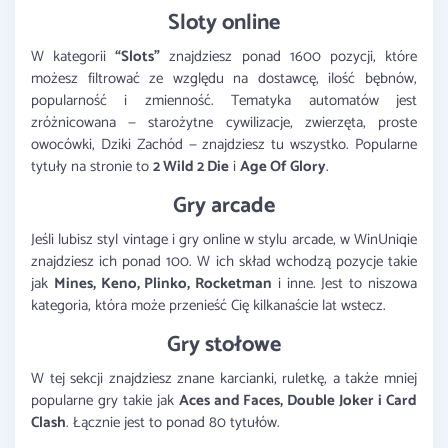
Sloty online
W kategorii
“Slots”
znajdziesz ponad 1600 pozycji, które
możesz filtrować ze względu na dostawcę, ilość bębnów,
popularność i zmienność. Tematyka automatów jest
zróżnicowana — starożytne cywilizacje, zwierzęta, proste
owocówki, Dziki Zachód — znajdziesz tu wszystko. Popularne
tytuły na stronie to
2 Wild 2 Die
i
Age Of Glory
.
Gry arcade
Jeśli lubisz styl vintage i gry online w stylu arcade, w WinUniqie
znajdziesz ich ponad 100. W ich skład wchodzą pozycje takie
jak
Mines, Keno, Plinko, Rocketman
i inne. Jest to niszowa
kategoria, która może przenieść Cię kilkanaście lat wstecz.
Gry stołowe
W tej sekcji znajdziesz znane karcianki, ruletkę, a także mniej
popularne gry takie jak
Aces and Faces, Double Joker i Card
Clash
. Łącznie jest to ponad 80 tytułów.