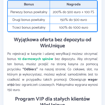
Bonus
Nagroda
Pierwszy bonus powitalny
200% do 500 euro + 100 FS
Drugi bonus powitalny
150% do 500 euro
Trzeci bonus powitalny
100% do 1000 euro
Wyjątkowa oferta bez depozytu od
WinUnique
Po rejestracji w kasynie i udanej weryfikacji możesz otrzymać
bonus
10 darmowych spinów
bez depozytu. Aby otrzymać
ten bonus, musisz przejść na stronę kasyna za pomocą
przycisku
“Odbierz”
na naszej stronie. Co ciekawe, slot, na
którym je wykorzystasz, możesz wybrać samodzielnie. Jest to
rzadkość w przypadku takich promocji. Obowiązuje
wager
x150
bez ograniczeń czasowych. Maksymalna wygrana wynosi
150 euro.
Program VIP dla stałych klientów