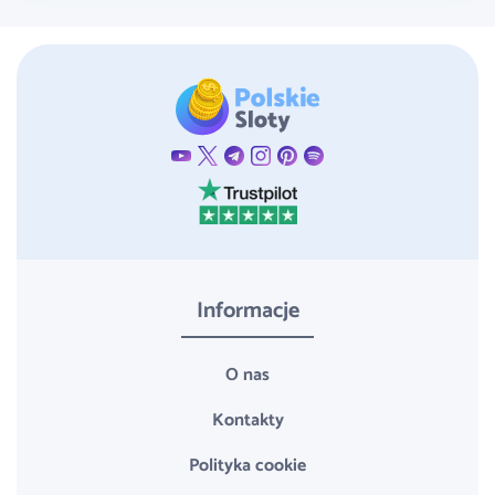
Informacje
O nas
Kontakty
Polityka cookie