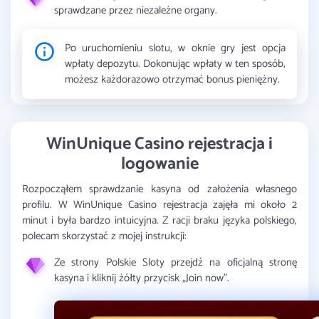
sprawdzane przez niezależne organy.
Po uruchomieniu slotu, w oknie gry jest opcja
wpłaty depozytu. Dokonując wpłaty w ten sposób,
możesz każdorazowo otrzymać bonus pieniężny.
WinUnique Casino rejestracja i
logowanie
Rozpocząłem sprawdzanie kasyna od założenia własnego
profilu. W WinUnique Casino rejestracja zajęła mi około 2
minut i była bardzo intuicyjna. Z racji braku języka polskiego,
polecam skorzystać z mojej instrukcji:
Ze strony Polskie Sloty przejdź na oficjalną stronę
kasyna i kliknij żółty przycisk „Join now”.