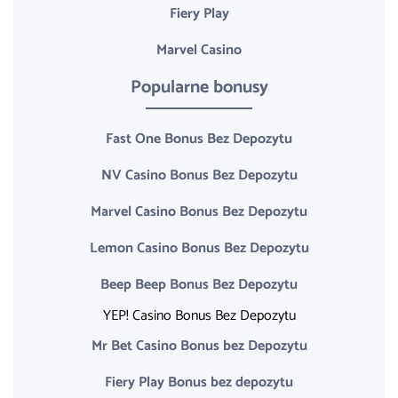
Fiery Play
Marvel Casino
Popularne bonusy
Fast One Bonus Bez Depozytu
NV Casino Bonus Bez Depozytu
Marvel Casino Bonus Bez Depozytu
Lemon Casino Bonus Bez Depozytu
Beep Beep Bonus Bez Depozytu
YEP! Casino Bonus Bez Depozytu
Mr Bet Casino Bonus bez Depozytu
Fiery Play Bonus bez depozytu