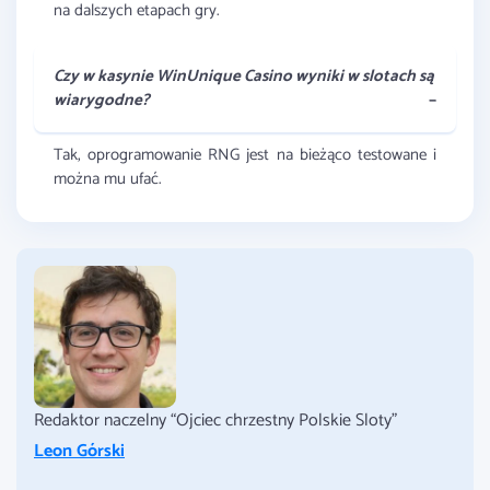
na dalszych etapach gry.
Czy w kasynie WinUnique Casino wyniki w slotach są
wiarygodne?
Tak, oprogramowanie RNG jest na bieżąco testowane i
można mu ufać.
Redaktor naczelny “Ojciec chrzestny Polskie Sloty”
Leon Górski