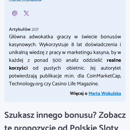
Artykułów
207
Główna adwokatka graczy w świecie bonusów
kasynowych. Wykorzystuje 8 lat doświadczenia i
unikalną wiedzę z pracy w marketingu kasyna, by w
każdej z ponad 500 analiz oddzielić
realne
korzyści
od pustych obietnic. Jej autorytet
potwierdzają publikacje m.in. dla CoinMarketCap,
Technology.org czy Casino Life Magazine.
Więcej o
Marta Wokulska
Szukasz innego bonusu? Zobacz
te propozycje od Polskie Sloty