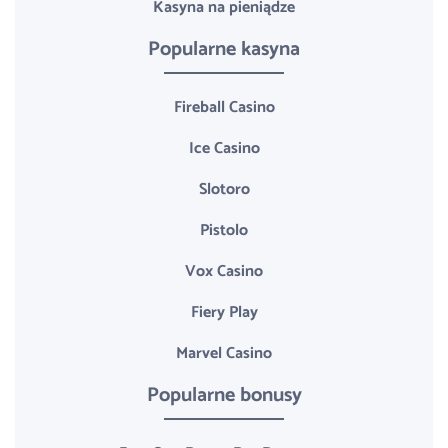
Kasyna na pieniądze
Popularne kasyna
Fireball Casino
Ice Casino
Slotoro
Pistolo
Vox Casino
Fiery Play
Marvel Casino
Popularne bonusy