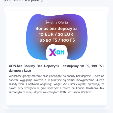
XON.bet Bonusy Bez Depozytu – testujemy 50 FS, 100 FS i
darmową kasę
Większość graczy marnuje czas i pieniądze na bonusy bez depozytu, które na
banerze wyglądają świetnie, a w praktyce są niemal niewypłacalne. Ukryte
zasady typu „Combined wagering”, wager x55 i limity wypłat sprawiają, że
nawet przy szczęściu w grze kończysz z zerem na koncie. Dokładnie tak
samo było ze mną – dopóki nie odkryłam XON.Bet Casino. Wyobraź…