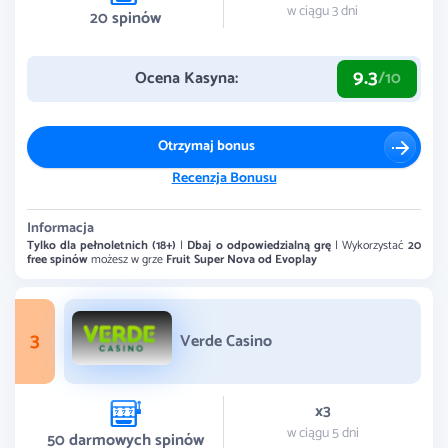
w ciągu 3 dni
20
spinów
9.3
Ocena Kasyna:
/10
Otrzymaj bonus
Recenzja Bonusu
Informacja
Tylko dla pełnoletnich (18+)
|
Dbaj o odpowiedzialną grę
| Wykorzystać
20
free spinów
możesz w grze
Fruit Super Nova od Evoplay
3
Verde Casino
x3
w ciągu 5 dni
50
darmowych spinów