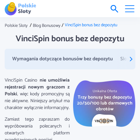
/
/
VinciSpin bonus bez depozytu
Polskie Sloty
Blog Bonusowy
VinciSpin bonus bez depozytu
Wymagania dotyczące bonusów bez depozytu
Sloty do
VinciSpin Casino
nie umożliwia
rejestracji nowym graczom z
Polski
, więc kody promocyjny są
nie aktywne. Niniejszy artykuł ma
charakter wyłącznie informacyjny.
Zamiast tego zapraszam do
wypróbowania polecanych i
otwartych platform
przedstawionych poniżej.