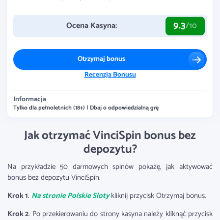
9.3
Ocena Kasyna:
/10
Otrzymaj bonus
Recenzja Bonusu
Informacja
Tylko dla pełnoletnich (18+) | Dbaj o odpowiedzialną grę
Jak otrzymać VinciSpin bonus bez
depozytu?
Na przykładzie 50 darmowych spinów pokażę, jak aktywować
bonus bez depozytu VinciSpin.
Krok 1
.
Na stronie Polskie Sloty
kliknij przycisk Otrzymaj bonus.
Krok 2
. Po przekierowaniu do strony kasyna należy kliknąć przycisk