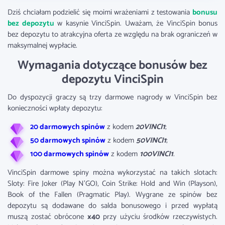
Dziś chciałam podzielić się moimi wrażeniami z testowania
bonusu
bez depozytu
w kasynie VinciSpin. Uważam, że VinciSpin bonus
bez depozytu to atrakcyjna oferta ze względu na brak ograniczeń w
maksymalnej wypłacie.
Wymagania dotyczące bonusów bez
depozytu VinciSpin
Do dyspozycji graczy są trzy darmowe nagrody w VinciSpin bez
konieczności wpłaty depozytu:
20 darmowych spinów
z kodem
20VINCI1
;
50 darmowych spinów
z kodem
50VINCI1
;
100 darmowych spinów
z kodem
100VINCI1
.
VinciSpin darmowe spiny można wykorzystać na takich slotach:
Sloty: Fire Joker (Play N’GO), Coin Strike: Hold and Win (Playson),
Book of the Fallen (Pragmatic Play). Wygrane ze spinów bez
depozytu są dodawane do salda bonusowego i przed wypłatą
muszą zostać obrócone
x40
przy użyciu środków rzeczywistych.