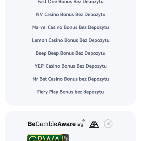
Fast One Bonus Bez Depozytu
NV Casino Bonus Bez Depozytu
Marvel Casino Bonus Bez Depozytu
Lemon Casino Bonus Bez Depozytu
Beep Beep Bonus Bez Depozytu
YEP! Casino Bonus Bez Depozytu
Mr Bet Casino Bonus bez Depozytu
Fiery Play Bonus bez depozytu