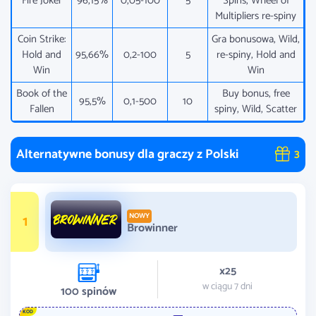
Fire Joker
96,15%
0,05-100
5
Spins, Wheel of
Multipliers re-spiny
Coin Strike:
Gra bonusowa, Wild,
Hold and
95,66%
0,2-100
5
re-spiny, Hold and
Win
Win
Book of the
Buy bonus, free
95,5%
0,1-500
10
Fallen
spiny, Wild, Scatter
Alternatywne bonusy dla graczy z Polski
3
1
NOWY
Browinner
x25
w ciągu 7 dni
100
spinów
KOD