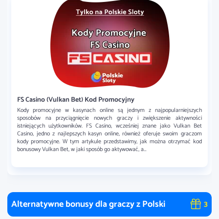
FS Casino (Vulkan Bet) Kod Promocyjny
Kody promocyjne w kasynach online są jednym z najpopularniejszych
sposobów na przyciągnięcie nowych graczy i zwiększenie aktywności
istniejących użytkowników. FS Casino, wcześniej znane jako Vulkan Bet
Casino, jedno z najlepszych kasyn online, również oferuje swoim graczom
kody promocyjne. W tym artykule przedstawimy, jak można otrzymać kod
bonusowy Vulkan Bet, w jaki sposób go aktywować, a…
Alternatywne bonusy dla graczy z Polski
3