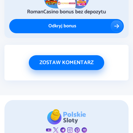
RomanCasino bonus bez depozytu
Odkryj bonus
ZOSTAW KOMENTARZ