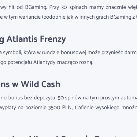
 hit od BGaming. Przy 30 spinach mamy znacznie większ
że w tym wariancie (podobnie jak w innych grach BGaming z t
 Atlantis Frenzy
ia symboli, która w rundzie bonusowej może przynieść darmo
go potencjału Atlantydy znacząco rosną.
ins w Wild Cash
ino bonus bez depozytu. 50 spinów na tym prostym automa
e wypłaty na poziomie 3500 PLN, trafienie wysokiego mno