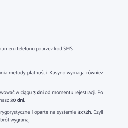
z numeru telefonu poprzez kod SMS.
ania metody płatności. Kasyno wymaga również
ywować w ciągu
3 dni
od momentu rejestracji.
Po
 masz
30 dni
.
j rygorystyczne i oparte na systemie
3x72h.
Czyli
obrót wygraną.