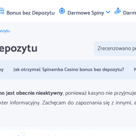
Bonus bez Depozytu
Darmowe Spiny
Darm
ozytu
epozytu
Zrecenzowano pr
ny
Jak otrzymać Spinamba Casino bonus bez depozytu?
o jest obecnie nieaktywny
, ponieważ kasyno nie przyjmuj
rakter informacyjny. Zachęcam do zapoznania się z innymi, 