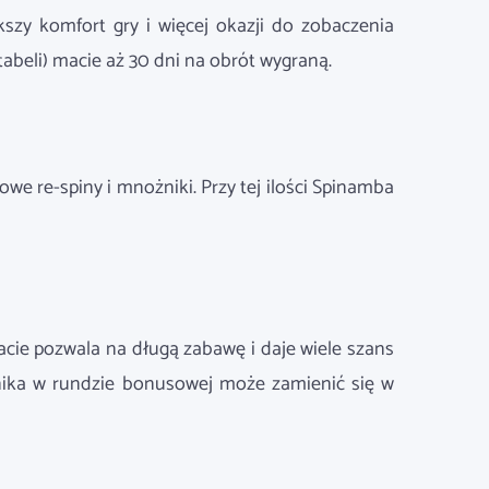
y komfort gry i więcej okazji do zobaczenia
abeli) macie aż 30 dni na obrót wygraną.
we re-spiny i mnożniki. Przy tej ilości Spinamba
cie pozwala na długą zabawę i daje wiele szans
żnika w rundzie bonusowej może zamienić się w