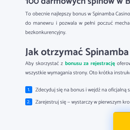
100 darmowych spinów w Bi
To obecnie najlepszy bonus w Spinamba Casino
do manewru i pozwala w pełni poczuć mechanik
bezkonkurencyjny.
Jak otrzymać Spinamba
Aby skorzystać z
bonusu za rejestrację
oferow
wszystkie wymagania strony. Oto krótka instrukc
Zdecyduj się na bonus i wejdź na oficjalną
Zarejestruj się — wystarczy w pierwszym kro