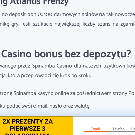
g Atlantis Frenzy
 no deposit bonus. 100 darmowych spinów na tak nowocze
ę gry. Jeśli szukacie największej liczby szans na zgarni
 Casino bonus bez depozytu?
anego przez Spinamba Casino dla naszych użytkowników, 
ja, która przeprowadzi cię krok po kroku:
 stronę Spinamba kasyno online za pośrednictwem strony Pols
ku podać swój e-mail, hasło oraz walutę.