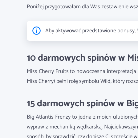
Poniżej przygotowałam dla Was zestawienie wszy
Aby aktywować przedstawione bonusy, S
10 darmowych spinów w Mis
Miss Cherry Fruits to nowoczesna interpretacj
Miss Cherry) pełni rolę symbolu Wild, który roz
15 darmowych spinów w Big 
Big Atlantis Frenzy to jedna z moich ulubion
wypraw z mechaniką wędkarską. Najciekawszym
sposób, by sprawdzić, czy dopisze Ci szczęście 