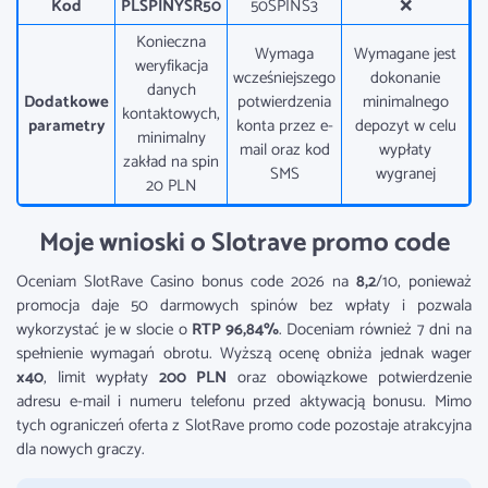
Kod
PLSPINYSR50
50SPINS3
❌
Konieczna
Wymaga
Wymagane jest
weryfikacja
wcześniejszego
dokonanie
danych
Dodatkowe
potwierdzenia
minimalnego
kontaktowych,
parametry
konta przez e-
depozyt w celu
minimalny
mail oraz kod
wypłaty
zakład na spin
SMS
wygranej
20 PLN
Moje wnioski o Slotrave promo code
Oceniam SlotRave Casino bonus code 2026 na
8,2
/10, ponieważ
promocja daje 50 darmowych spinów bez wpłaty i pozwala
wykorzystać je w slocie o
RTP 96,84%
. Doceniam również 7 dni na
spełnienie wymagań obrotu. Wyższą ocenę obniża jednak wager
x40
, limit wypłaty
200 PLN
oraz obowiązkowe potwierdzenie
adresu e-mail i numeru telefonu przed aktywacją bonusu. Mimo
tych ograniczeń oferta z SlotRave promo code pozostaje atrakcyjna
dla nowych graczy.