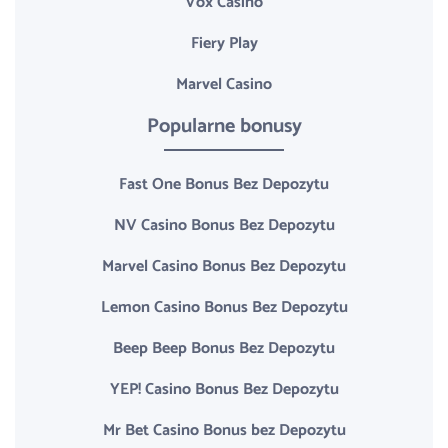
Vox Casino
Fiery Play
Marvel Casino
Popularne bonusy
Fast One Bonus Bez Depozytu
NV Casino Bonus Bez Depozytu
Marvel Casino Bonus Bez Depozytu
Lemon Casino Bonus Bez Depozytu
Beep Beep Bonus Bez Depozytu
YEP! Casino Bonus Bez Depozytu
Mr Bet Casino Bonus bez Depozytu