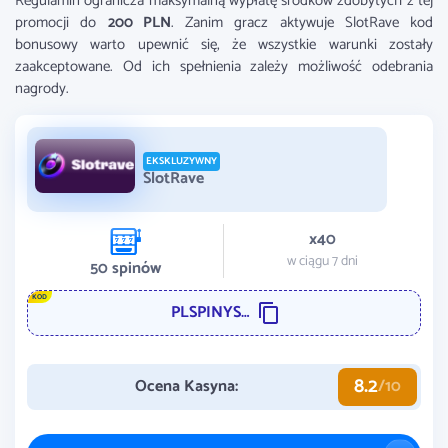
Regulamin ogranicza maksymalną wypłatę środków zdobytych z tej
promocji do
200 PLN
. Zanim gracz aktywuje SlotRave kod
bonusowy warto upewnić się, że wszystkie warunki zostały
zaakceptowane. Od ich spełnienia zależy możliwość odebrania
nagrody.
EKSKLUZYWNY
SlotRave
x40
w ciągu 7 dni
50
spinów
KOD
PLSPINYSR50
8.2
Ocena Kasyna:
/10