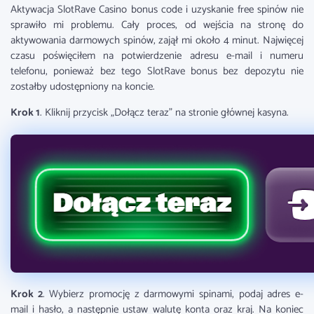
Aktywacja SlotRave Casino bonus code i uzyskanie free spinów nie
sprawiło mi problemu. Cały proces, od wejścia na stronę do
aktywowania darmowych spinów, zajął mi około 4 minut. Najwięcej
czasu poświęciłem na potwierdzenie adresu e-mail i numeru
telefonu, ponieważ bez tego SlotRave bonus bez depozytu nie
zostałby udostępniony na koncie.
Krok 1
. Kliknij przycisk „Dołącz teraz” na stronie głównej kasyna.
Krok 2
. Wybierz promocję z darmowymi spinami, podaj adres e-
mail i hasło, a następnie ustaw walutę konta oraz kraj. Na koniec