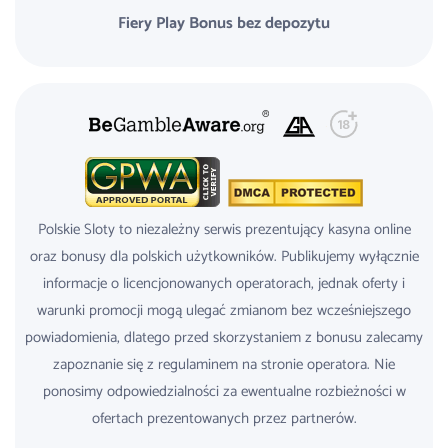
Fiery Play Bonus bez depozytu
Polskie Sloty to niezależny serwis prezentujący kasyna online
oraz bonusy dla polskich użytkowników. Publikujemy wyłącznie
informacje o licencjonowanych operatorach, jednak oferty i
warunki promocji mogą ulegać zmianom bez wcześniejszego
powiadomienia, dlatego przed skorzystaniem z bonusu zalecamy
zapoznanie się z regulaminem na stronie operatora. Nie
ponosimy odpowiedzialności za ewentualne rozbieżności w
ofertach prezentowanych przez partnerów.