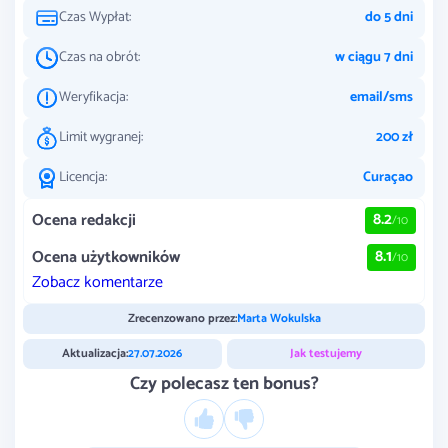
Czas Wypłat:
do 5 dni
Czas na obrót:
w ciągu 7 dni
Weryfikacja:
email/sms
Limit wygranej:
200 zł
Licencja:
Curaçao
8.2
Ocena redakcji
/10
8.1
Ocena użytkowników
/10
Zobacz komentarze
Zrecenzowano przez:
Marta Wokulska
Aktualizacja:
27.07.2026
Jak testujemy
Czy polecasz ten bonus?