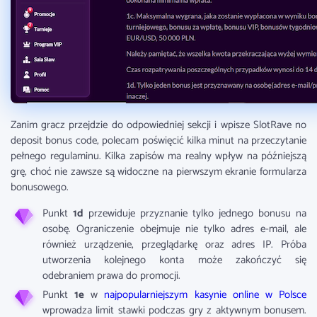
Zanim gracz przejdzie do odpowiedniej sekcji i wpisze SlotRave no
deposit bonus code, polecam poświęcić kilka minut na przeczytanie
pełnego regulaminu. Kilka zapisów ma realny wpływ na późniejszą
grę, choć nie zawsze są widoczne na pierwszym ekranie formularza
bonusowego.
Punkt
1d
przewiduje przyznanie tylko jednego bonusu na
osobę. Ograniczenie obejmuje nie tylko adres e-mail, ale
również urządzenie, przeglądarkę oraz adres IP. Próba
utworzenia kolejnego konta może zakończyć się
odebraniem prawa do promocji.
Punkt
1e
w
najpopularniejszym kasynie online w Polsce
wprowadza limit stawki podczas gry z aktywnym bonusem.