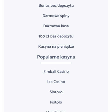
Bonus bez depozytu
Darmowe spiny
Darmowa kasa
100 zł bez depozytu
Kasyna na pieniądze
Popularne kasyna
Fireball Casino
Ice Casino
Slotoro
Pistolo