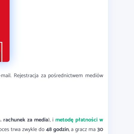
-mail. Rejestracja za pośrednictwem mediów
. rachunek za media
), i
metodę płatności w
roces trwa zwykle do
48 godzin
, a gracz ma
30