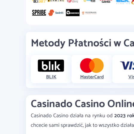
Metody Płatności w C
BLIK
MasterCard
Vi
Casinado Casino Onlin
Casinado Casino działa na rynku od
2023 ro
chcecie sami sprawdzić, jak to wszystko działa,