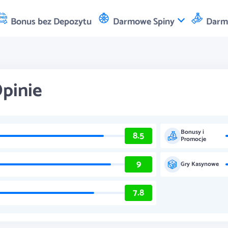
Bonus bez Depozytu
Darmowe Spiny
Darm
pinie
Bonusy i
8.5
Promocje
9
Gry Kasynowe
7.8