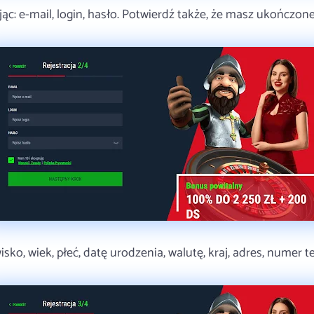
jąc: e-mail, login, hasło. Potwierdź także, że masz ukończon
ko, wiek, płeć, datę urodzenia, walutę, kraj, adres, numer t