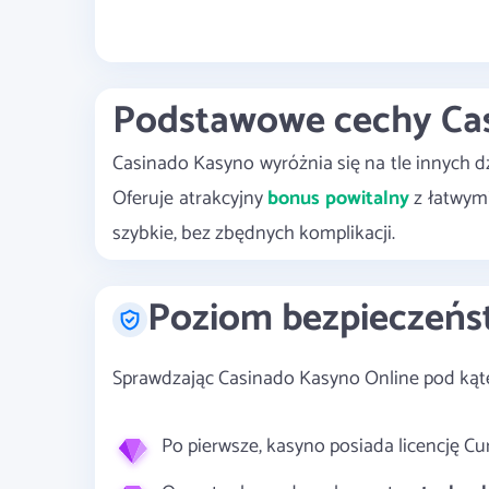
Podstawowe cechy Cas
Casinado Kasyno wyróżnia się na tle innych dz
Oferuje atrakcyjny
bonus powitalny
z łatwymi
szybkie, bez zbędnych komplikacji.
Poziom bezpieczeńst
Sprawdzając Casinado Kasyno Online pod kąt
Po pierwsze, kasyno posiada licencję C