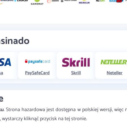
asinado
sa
PaySafeCard
Skrill
Neteller
e
ku
. Strona hazardowa jest dostępna w polskiej wersji, więc n
 wystarczy kliknąć przycisk na tej stronie.