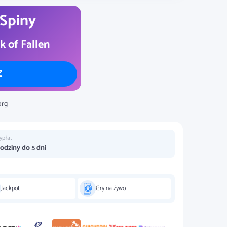
Spiny
k of Fallen
Z
org
ypłat
odziny do 5 dni
Jackpot
Gry na żywo