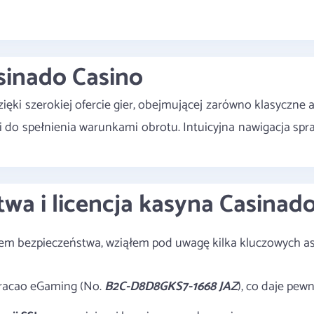
inado Casino
ięki szerokiej ofercie gier, obejmującej zarówno klasyczne a
 do spełnienia warunkami obrotu. Intuicyjna nawigacja spraw
wa i licencja kasyna Casinad
em bezpieczeństwa, wziąłem pod uwagę kilka kluczowych a
uracao eGaming (No.
B2C-D8D8GKS7-1668 JAZ
), co daje pewn