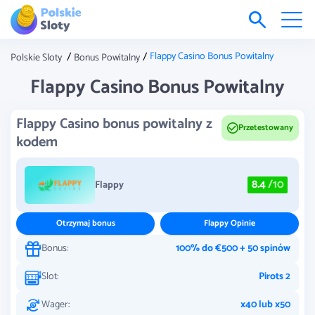
/
/
Flappy Casino Bonus Powitalny
Polskie Sloty
Bonus Powitalny
Flappy Casino Bonus Powitalny
Flappy Casino bonus powitalny z
Przetestowany
kodem
8.4
/10
Flappy
Otrzymaj bonus
Flappy Opinie
Bonus:
100% do €500
+ 50 spinów
Slot:
Pirots 2
Wager:
x40 lub x50