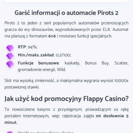
Garść informacji o automacie Pirots 2
Pirots 2 to jeden z serii popularnych automatów przenoszących
gracza do ery dinozaurów, wyprodukowanych przez ELK. Automat
ma planszę z formatem
6×6
i mnóstwo funkcji specjalnych.
RTP
: 94%;
Min./maks. zakład
: 0,2/100;
Funkcje bonusowe
: kaskady, Bonus Buy, Scatter,
gromadzenie energii, Wild.
Slot ma wysoką zmienność, a maksymalna wygrana wynosi 10000x
postawionej stawki.
Jak użyć kod promocyjny Flappy Casino?
To nowoczesne kasyno z przystępnym, prowadzącym za rękę
portalem internetowym, więc rejestracja zajęła
mi dosłownie 5
minut
.