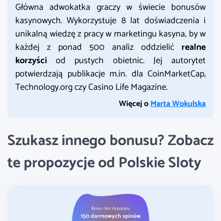
Główna adwokatka graczy w świecie bonusów
kasynowych. Wykorzystuje 8 lat doświadczenia i
unikalną wiedzę z pracy w marketingu kasyna, by w
każdej z ponad 500 analiz oddzielić
realne
korzyści
od pustych obietnic. Jej autorytet
potwierdzają publikacje m.in. dla CoinMarketCap,
Technology.org czy Casino Life Magazine.
Więcej o
Marta Wokulska
Szukasz innego bonusu? Zobacz
te propozycje od Polskie Sloty