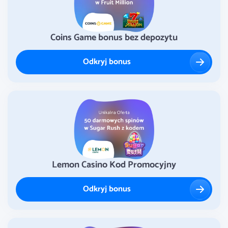
Coins Game bonus bez depozytu
Odkryj bonus
Lemon Casino Kod Promocyjny
Odkryj bonus