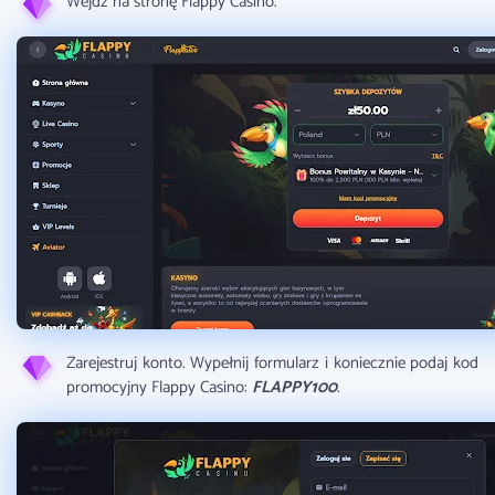
Wejdź na stronę Flappy Casino.
Zarejestruj konto. Wypełnij formularz i koniecznie podaj kod
promocyjny Flappy Casino:
FLAPPY100
.