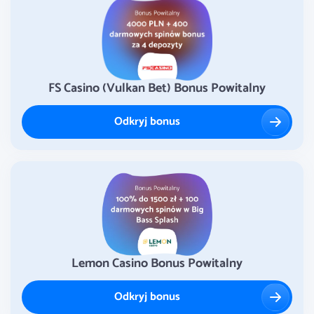
FS Casino (Vulkan Bet) Bonus Powitalny
Odkryj bonus
Lemon Casino Bonus Powitalny
Odkryj bonus