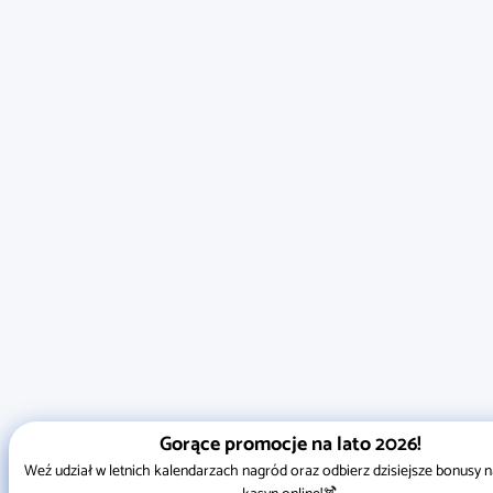
Gorące promocje na lato 2026!
Weź udział w letnich kalendarzach nagród oraz odbierz dzisiejsze bonusy n