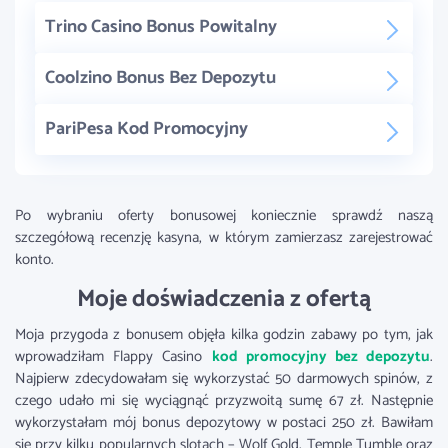
Trino Casino Bonus Powitalny
Coolzino Bonus Bez Depozytu
PariPesa Kod Promocyjny
Po wybraniu oferty bonusowej koniecznie sprawdź naszą
szczegółową recenzję kasyna, w którym zamierzasz zarejestrować
konto.
Moje doświadczenia z ofertą
Moja przygoda z bonusem objęła kilka godzin zabawy po tym, jak
wprowadziłam Flappy Casino
kod promocyjny bez depozytu
.
Najpierw zdecydowałam się wykorzystać 50 darmowych spinów, z
czego udało mi się wyciągnąć przyzwoitą sumę 67 zł. Następnie
wykorzystałam mój bonus depozytowy w postaci 250 zł. Bawiłam
się przy kilku popularnych slotach – Wolf Gold, Temple Tumble oraz