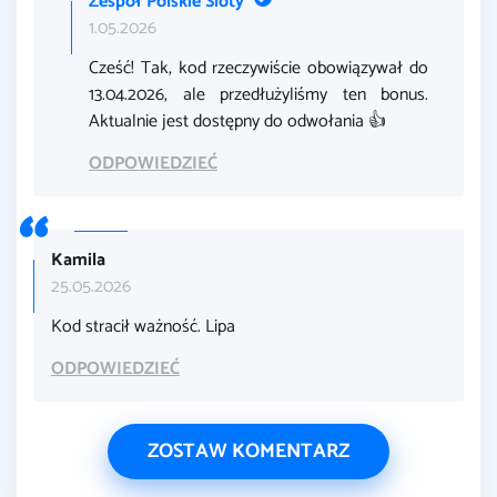
Zespół Polskie Sloty
1.05.2026
Cześć! Tak, kod rzeczywiście obowiązywał do
13.04.2026, ale przedłużyliśmy ten bonus.
Aktualnie jest dostępny do odwołania 👍
ODPOWIEDZIEĆ
Kamila
25.05.2026
Kod stracił ważność. Lipa
ODPOWIEDZIEĆ
ZOSTAW KOMENTARZ