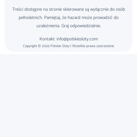
Treści dostępne na stronie skierowane są wyłącznie do osób
pełnoletnich. Pamiętaj, że hazard może prowadzić do
uzależnienia. Graj odpowiedzialnie.
Kontakt: info@polskiesloty.com
Copyright © 2026 Polskie Sloty | Wszelkie prawa zastrzeżone