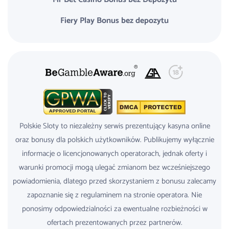
Fiery Play Bonus bez depozytu
Polskie Sloty to niezależny serwis prezentujący kasyna online
oraz bonusy dla polskich użytkowników. Publikujemy wyłącznie
informacje o licencjonowanych operatorach, jednak oferty i
warunki promocji mogą ulegać zmianom bez wcześniejszego
powiadomienia, dlatego przed skorzystaniem z bonusu zalecamy
zapoznanie się z regulaminem na stronie operatora. Nie
ponosimy odpowiedzialności za ewentualne rozbieżności w
ofertach prezentowanych przez partnerów.