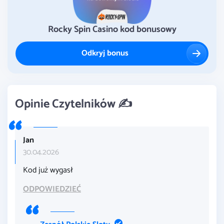
Rocky Spin Casino kod bonusowy
Odkryj bonus
Opinie Czytelników ✍️
Jan
30.04.2026
Kod już wygasł
ODPOWIEDZIEĆ