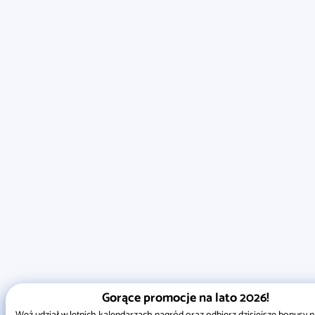
Gorące promocje na lato 2026!