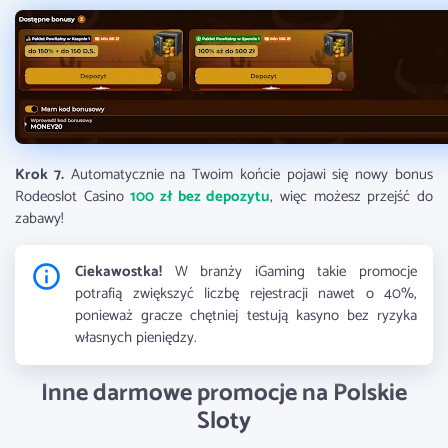
Krok 7.
Automatycznie na Twoim końcie pojawi się nowy bonus
Rodeoslot Casino
100 zł bez depozytu
, więc możesz przejść do
zabawy!
Ciekawostka!
W branży iGaming takie promocje
potrafią zwiększyć liczbę rejestracji nawet o 40%,
ponieważ gracze chętniej testują kasyno bez ryzyka
własnych pieniędzy.
Inne darmowe promocje na Polskie
Sloty