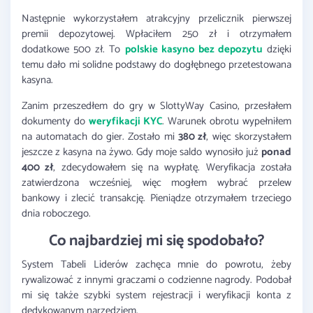
Następnie wykorzystałem atrakcyjny przelicznik pierwszej
premii depozytowej. Wpłaciłem 250 zł i otrzymałem
dodatkowe 500 zł. To
polskie kasyno bez depozytu
dzięki
temu dało mi solidne podstawy do dogłębnego przetestowana
kasyna.
Zanim przeszedłem do gry w SlottyWay Casino, przesłałem
dokumenty do
weryfikacji KYC
. Warunek obrotu wypełniłem
na automatach do gier. Zostało mi
380 zł
, więc skorzystałem
jeszcze z kasyna na żywo. Gdy moje saldo wynosiło już
ponad
400 zł
, zdecydowałem się na wypłatę. Weryfikacja została
zatwierdzona wcześniej, więc mogłem wybrać przelew
bankowy i zlecić transakcję. Pieniądze otrzymałem trzeciego
dnia roboczego.
Co najbardziej mi się spodobało?
System Tabeli Liderów zachęca mnie do powrotu, żeby
rywalizować z innymi graczami o codzienne nagrody. Podobał
mi się także szybki system rejestracji i weryfikacji konta z
dedykowanym narzędziem.