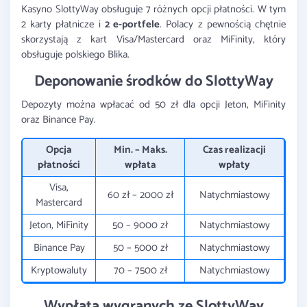
Kasyno SlottyWay obsługuje 7 różnych opcji płatności. W tym
2 karty płatnicze i
2 e-portfele
. Polacy z pewnością chętnie
skorzystają z kart Visa/Mastercard oraz MiFinity, który
obsługuje polskiego Blika.
Deponowanie środków do SlottyWay
Depozyty można wpłacać od 50 zł dla opcji Jeton, MiFinity
oraz Binance Pay.
Opcja
Min. – Maks.
Czas realizacji
płatności
wpłata
wpłaty
Visa,
60 zł – 2000 zł
Natychmiastowy
Mastercard
Jeton, MiFinity
50 – 9000 zł
Natychmiastowy
Binance Pay
50 – 5000 zł
Natychmiastowy
Kryptowaluty
70 – 7500 zł
Natychmiastowy
Wypłata wygranych ze SlottyWay