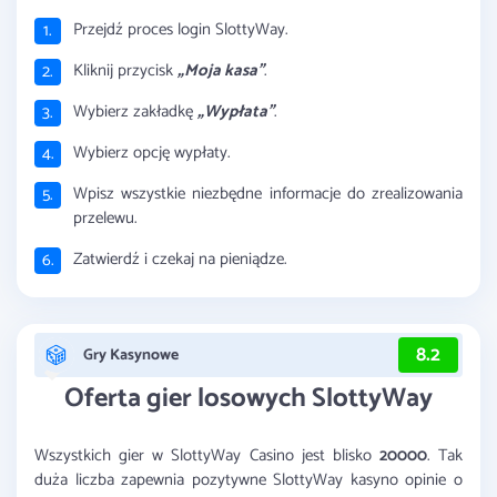
Przejdź proces login SlottyWay.
Kliknij przycisk
„Moja kasa”
.
Wybierz zakładkę
„Wypłata”
.
Wybierz opcję wypłaty.
Wpisz wszystkie niezbędne informacje do zrealizowania
przelewu.
Zatwierdź i czekaj na pieniądze.
8.2
Gry Kasynowe
Oferta gier losowych SlottyWay
Wszystkich gier w SlottyWay Casino jest blisko
20000
. Tak
duża liczba zapewnia pozytywne SlottyWay kasyno opinie o