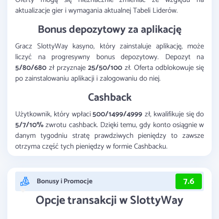
aktualizacje gier i wymagania aktualnej Tabeli Liderów.
Bonus depozytowy za aplikację
Gracz SlottyWay kasyno, który zainstaluje aplikację, może
liczyć na progresywny bonus depozytowy. Depozyt na
5/80/680
zł przyznaje
25/50/100
zł. Oferta odblokowuje się
po zainstalowaniu aplikacji i zalogowaniu do niej.
Cashback
Użytkownik, który wpłaci
500/1499/4999
zł, kwalifikuje się do
5/7/10%
zwrotu cashback. Dzięki temu, gdy konto osiągnie w
danym tygodniu stratę prawdziwych pieniędzy to zawsze
otrzyma część tych pieniędzy w formie Cashbacku.
7.6
Bonusy i Promocje
Opcje transakcji w SlottyWay