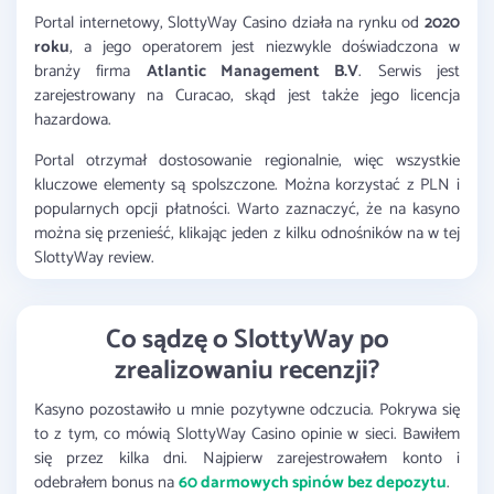
Portal internetowy, SlottyWay Casino działa na rynku od
2020
roku
, a jego operatorem jest niezwykle doświadczona w
branży firma
Atlantic Management B.V
. Serwis jest
zarejestrowany na Curacao, skąd jest także jego licencja
hazardowa.
Portal otrzymał dostosowanie regionalnie, więc wszystkie
kluczowe elementy są spolszczone. Można korzystać z PLN i
popularnych opcji płatności. Warto zaznaczyć, że na kasyno
można się przenieść, klikając jeden z kilku odnośników na w tej
SlottyWay review.
Co sądzę o SlottyWay po
zrealizowaniu recenzji?
Kasyno pozostawiło u mnie pozytywne odczucia. Pokrywa się
to z tym, co mówią SlottyWay Casino opinie w sieci. Bawiłem
się przez kilka dni. Najpierw zarejestrowałem konto i
odebrałem bonus na
60 darmowych spinów bez depozytu
.