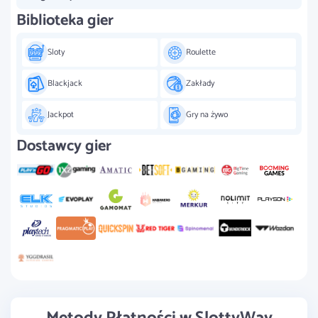
Biblioteka gier
Sloty
Roulette
Blackjack
Zakłady
Jackpot
Gry na żywo
Dostawcy gier