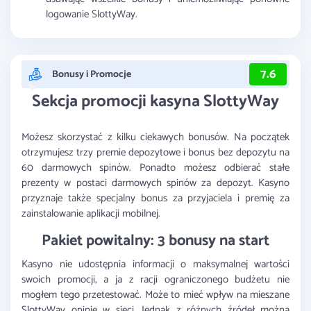
logowanie SlottyWay.
7.6
Bonusy i Promocje
Sekcja promocji kasyna SlottyWay
Możesz skorzystać z kilku ciekawych bonusów. Na początek
otrzymujesz trzy premie depozytowe i bonus bez depozytu na
60 darmowych spinów. Ponadto możesz odbierać stałe
prezenty w postaci darmowych spinów za depozyt. Kasyno
przyznaje także specjalny bonus za przyjaciela i premię za
zainstalowanie aplikacji mobilnej.
Pakiet powitalny: 3 bonusy na start
Kasyno nie udostępnia informacji o maksymalnej wartości
swoich promocji, a ja z racji ograniczonego budżetu nie
mogłem tego przetestować. Może to mieć wpływ na mieszane
SlottyWay opinie w sieci. Jednak z różnych źródeł można