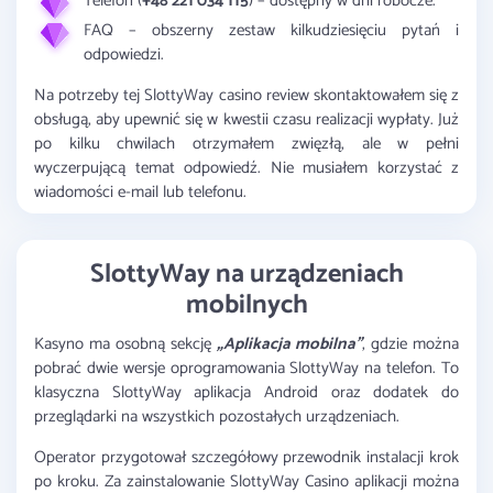
Telefon (
+48 221 034 115
) – dostępny w dni robocze.
FAQ – obszerny zestaw kilkudziesięciu pytań i
odpowiedzi.
Na potrzeby tej SlottyWay casino review skontaktowałem się z
obsługą, aby upewnić się w kwestii czasu realizacji wypłaty. Już
po kilku chwilach otrzymałem zwięzłą, ale w pełni
wyczerpującą temat odpowiedź. Nie musiałem korzystać z
wiadomości e-mail lub telefonu.
SlottyWay na urządzeniach
mobilnych
Kasyno ma osobną sekcję
„Aplikacja mobilna”
, gdzie można
pobrać dwie wersje oprogramowania SlottyWay na telefon. To
klasyczna SlottyWay aplikacja Android oraz dodatek do
przeglądarki na wszystkich pozostałych urządzeniach.
Operator przygotował szczegółowy przewodnik instalacji krok
po kroku. Za zainstalowanie SlottyWay Casino aplikacji można