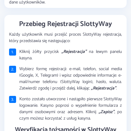
dane użytkowników.
Przebieg Rejestracji SlottyWay
Każdy użytkownik musi przejść proces SlottyWay rejestracja,
który przedstawia się następująco:
Kliknij żółty przycisk
„Rejestracja”
na lewym panelu
kasyna.
Wybierz formę rejestracji: e-mail, telefon, social media
(Google, X, Telegram) i wpisz odpowiednie informacje: e-
mail/numer telefonu (
SlottyWay login
), hasło, waluta.
Zatwierdź zgodę i przejdź dalej, klikając
„Rejestracja”
.
Konto zostało utworzone i nastąpiło pierwsze SlottyWay
logowanie. Kasyno poprosi o wypełnienie formularza z
danymi osobowymi oraz adresem. Kliknij
„Zapisz”
, po
czym możesz korzystać z usług kasyna.
Weryfikacja tożsamości w SlottyWay