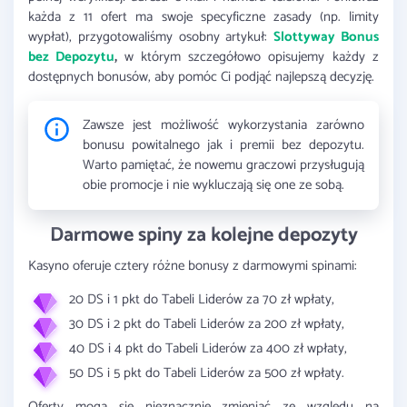
każda z 11 ofert ma swoje specyficzne zasady (np. limity
wypłat), przygotowaliśmy
osobny artykuł:
Slottyway Bonus
bez Depozytu
,
w którym
szczegółowo opisujemy każdy z
dostępnych bonusów, aby pomóc Ci podjąć najlepszą decyzję.
Zawsze jest możliwość wykorzystania zarówno
bonusu powitalnego jak i premii bez depozytu.
Warto pamiętać, że nowemu graczowi przysługują
obie promocje i nie wykluczają się one ze sobą.
Darmowe spiny za kolejne depozyty
Kasyno oferuje cztery różne bonusy z darmowymi spinami:
20 DS i 1 pkt do Tabeli Liderów za 70 zł wpłaty,
30 DS i 2 pkt do Tabeli Liderów za 200 zł wpłaty,
40 DS i 4 pkt do Tabeli Liderów za 400 zł wpłaty,
50 DS i 5 pkt do Tabeli Liderów za 500 zł wpłaty.
Oferty mogą się nieznacznie zmieniać ze względu na