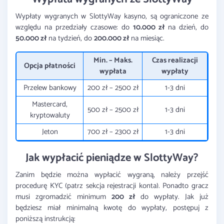
Wypłaty wygranych w SlottyWay kasyno, są ograniczone ze
względu na przedziały czasowe: do
10.000 zł
na dzień, do
50.000 zł
na tydzień, do
200.000 zł
na miesiąc.
Min. – Maks.
Czas realizacji
Opcja płatności
wypłata
wypłaty
Przelew bankowy
200 zł – 2500 zł
1-3 dni
Mastercard,
500 zł – 2500 zł
1-3 dni
kryptowaluty
Jeton
700 zł – 2300 zł
1-3 dni
Jak wypłacić pieniądze w SlottyWay?
Zanim będzie można wypłacić wygraną, należy przejść
procedurę KYC (patrz sekcja rejestracji konta). Ponadto gracz
musi zgromadzić minimum
200 zł
do wypłaty. Jak już
będziesz miał minimalną kwotę do wypłaty, postępuj z
poniższą instrukcją: