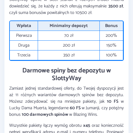
dowiedzieć się, że każdy z nich oferują maksymalnie
3500 zł
,
czyli suma bonusów powitalnych to 10500 zł.
Wpłata
Minimalny depozyt
Bonus
Pierwsza
70 zł
200%
Druga
200 zł
150%
Trzecia
350 zł
100%
Darmowe spiny bez depozytu w
SlottyWay
Zamiast jednej standardowej oferty, do Twojej dyspozycji jest
aż
11 różnych wariantów darmowych spinów bez depozytu
.
Możesz zdecydować się na mniejsze pakiety, jak
10 FS
w
Lucky Dama Muerta
, legendarne
60 FS
w Jumanji
, czy potężny
bonus
100 darmowych spinów
w Blazing Wins
.
Wszystkie pakiety łączy wymóg obrotu
x45
oraz konieczność
pełnej weryfikacji adresu e-mail i numeru telefonu. Ponieważ