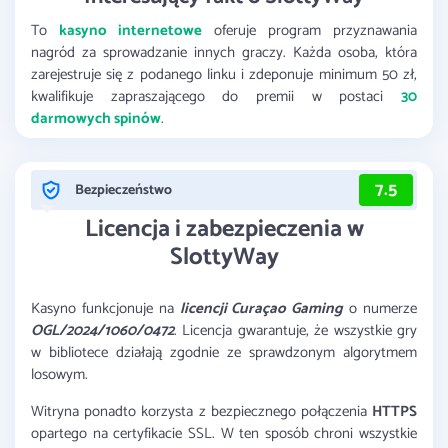
To
kasyno internetowe
oferuje program przyznawania
nagród za sprowadzanie innych graczy. Każda osoba, która
zarejestruje się z podanego linku i zdeponuje minimum 50 zł,
kwalifikuje zapraszającego do premii w postaci
30
darmowych spinów
.
7.5
Bezpieczeństwo
Licencja i zabezpieczenia w
SlottyWay
Kasyno funkcjonuje na
licencji Curaçao Gaming
o numerze
OGL/2024/1060/0472
. Licencja gwarantuje, że wszystkie gry
w bibliotece działają zgodnie ze sprawdzonym algorytmem
losowym.
Witryna ponadto korzysta z bezpiecznego połączenia
HTTPS
opartego na certyfikacie SSL. W ten sposób chroni wszystkie