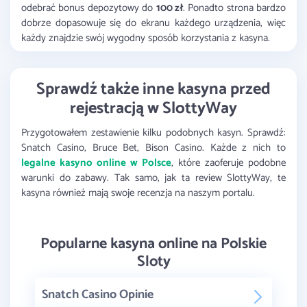
odebrać bonus depozytowy do
100 zł
. Ponadto strona bardzo
dobrze dopasowuje się do ekranu każdego urządzenia, więc
każdy znajdzie swój wygodny sposób korzystania z kasyna.
Sprawdź także inne kasyna przed
rejestracją w SlottyWay
Przygotowałem zestawienie kilku podobnych kasyn. Sprawdź:
Snatch Casino, Bruce Bet, Bison Casino. Każde z nich to
legalne kasyno online w Polsce
, które zaoferuje podobne
warunki do zabawy. Tak samo, jak ta review SlottyWay, te
kasyna również mają swoje recenzja na naszym portalu.
Popularne kasyna online na Polskie
Sloty
Snatch Casino Opinie