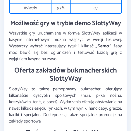
Aviatrix
97%
0,1
Możliwość gry w trybie demo SlottyWay
Wszystkie gry uruchamiane w formie SlottyWay aplikacji w
kasynie internetowym można włączyć w wersji testowej.
Wystarczy wybrać interesujący tytuł i kliknąć
„Demo”
, żeby
móc bawić się bez ograniczeń i testować każdą grę z
wyjątkiem kasyna na żywo.
Oferta zakładów bukmacherskich
SlottyWay
SlottyWay to także pełnoprawny bukmacher, oferujący
kilkanaście dyscyplin sportowych (m.in. piłka nożna,
koszykówka, tenis, e-sport). Wydarzenia oferują obstawianie na
nawet kilkudziesięciu rynkach, w tym wynik, handicapy, gracze,
kartki i specjalne. Dostępne są także specjalne promocje na
zakłady sportowe.