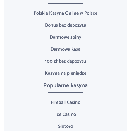
Polskie Kasyna Online w Polsce
Bonus bez depozytu
Darmowe spiny
Darmowa kasa
100 zł bez depozytu
Kasyna na pieniądze
Popularne kasyna
Fireball Casino
Ice Casino
Slotoro