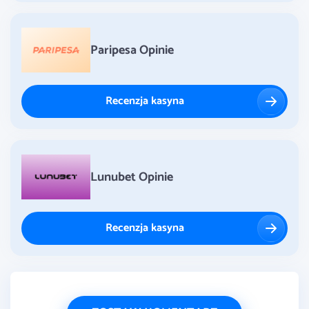
Paripesa Opinie
Recenzja kasyna
Lunubet Opinie
Recenzja kasyna