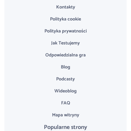
Kontakty
Polityka cookie
Polityka prywatności
Jak Testujemy
Odpowiedzialna gra
Blog
Podcasty
Wideoblog
FAQ
Mapa witryny
Popularne strony