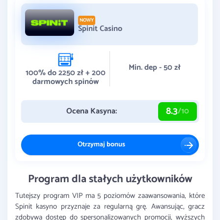
NOWY
Spinit Casino
Min. dep - 50 zł
100% do 2250 zł + 200
darmowych spinów
8.3
Ocena Kasyna:
/10
Otrzymaj bonus
Program dla stałych użytkowników
Tutejszy program VIP ma 5 poziomów zaawansowania, które
Spinit kasyno przyznaje za regularną grę. Awansując, gracz
zdobywa dostęp do spersonalizowanych promocji, wyższych