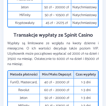
Jeton
50 zł – 20000 zł
Natychmiastowy
MiFinity
50 zł – 10500 zł
Natychmiastowy
Kryptowaluty
45 zł – 21275 zł
Natychmiastowy
Transakcje wypłaty ze Spinit Casino
Wypłaty są limitowane ze względu na kwoty dzienne i
miesięczne. O ich wartości decyduje także poziom VIP.
Użytkownik może początkowo wypłacać od 2000 zł na dzień i
31500 na miesiąc. Ostatecznie to 6000 zł na dzień i 85000 zł
na miesiąc.
Metoda płatności
Min/Maks Depozyt
Czas wypłaty
FunID, Mastercard,
40 zł – 20000 zł
1-3 dni
Revolut
60 zł – 20000 zł
1-3 dni
Jeton
50 zł – 20000 zł
1-3 dni
MiFinity
50 zł – 10500 zł
1-3 dni