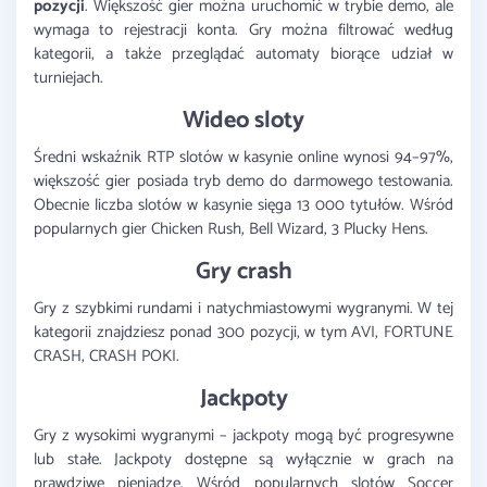
pozycji
. Większość gier można uruchomić w trybie demo, ale
wymaga to rejestracji konta. Gry można filtrować według
kategorii, a także przeglądać automaty biorące udział w
turniejach.
Wideo sloty
Średni wskaźnik RTP slotów w kasynie online wynosi 94–97%,
większość gier posiada tryb demo do darmowego testowania.
Obecnie liczba slotów w kasynie sięga 13 000 tytułów. Wśród
popularnych gier Chicken Rush, Bell Wizard, 3 Plucky Hens.
Gry crash
Gry z szybkimi rundami i natychmiastowymi wygranymi. W tej
kategorii znajdziesz ponad 300 pozycji, w tym AVI, FORTUNE
CRASH, CRASH POKI.
Jackpoty
Gry z wysokimi wygranymi – jackpoty mogą być progresywne
lub stałe. Jackpoty dostępne są wyłącznie w grach na
prawdziwe pieniądze. Wśród popularnych slotów Soccer