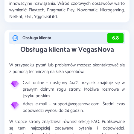
innowacyjne rozwiązania. Wśród czołowych dostawców warto
wymienić: Playtech, Pragmatic Play, Novomatic, Microgaming,
NetEnt, EGT, Yggdrasil itd.
6.8
Obsługa klienta
Obsługa klienta w VegasNova
W przypadku pytań lub problemów możesz skontaktować się
z pomocą techniczną na kilka sposobów:
Czat online – dostępny 24/7, przycisk znajduje się w
prawym dolnym rogu strony. Możliwa rozmowa w
języku polskim.
Adres e-mail – support@vegasnova.com. Średni czas
odpowiedzi wynosi do 24 godzin.
W stopce strony znajdziesz również sekcję FAQ. Publikowane
są tam najczęściej zadawane pytania i odpowiedzi.