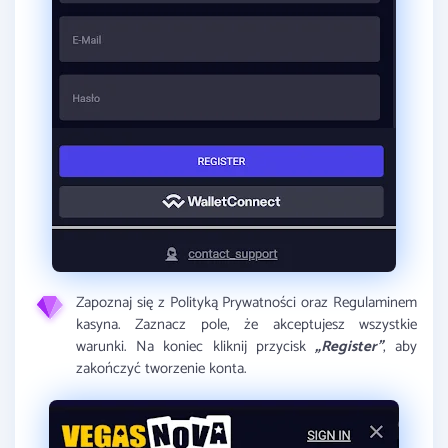
Zapoznaj się z Polityką Prywatności oraz Regulaminem
kasyna. Zaznacz pole, że akceptujesz wszystkie
warunki. Na koniec kliknij przycisk
„Register”
, aby
zakończyć tworzenie konta.