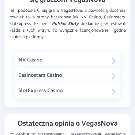
Jeśli podobała Ci się gra w VegasNova, z pewnością docenisz
również takie strony hazardowe jak NV Casino, Casinostars,
SlotExpress. Eksperci
Polskie Sloty
dokładnie przetestowali
każdą z tych witryn. To wyłącznie licencjonowane i godne
zaufania platformy.
NV Casino
Casinostars Casino
SlotExpress Casino
Ostateczna opinia o VegasNova
Po osobistym przetestowaniu i przeanalizowaniu VegasNova