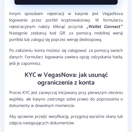
Innym sposobem rejestracji w kasynie jest VegasNova
logowanie przez portfel kryptowalutowy. W formularzu
rejestracyjnym należy kliknąć przycisk
„Wallet Connect”
.
Następnie zeskanuj kod QR za pomocą mobilnej wersji
portfela lub zaloguj się poprzez wersję desktopową.
Po założeniu konta możesz się zalogować za pomocą swoich
danych. Formularz logowania zawiera opcję odzyskania hasła,
jeśli je zapomnisz.
KYC w VegasNova: jak usunąć
ograniczenia z konta
Proces KYC jest zazwyczaj inicjowany przy pierwszym zleceniu
wypłaty, ale kasyno zastrzega sobie prawo do poproszenia o
dokumenty w dowolnym momencie.
Aby sprawnie przejść weryfikację, przygotuj wyraźne skany lub
zdjęcia następujących dokumentów: