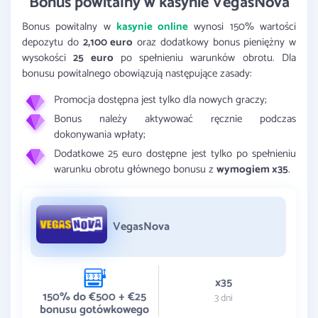
Bonus powitalny w kasynie VegasNova
Bonus powitalny w
kasynie online
wynosi 150% wartości
depozytu do
2,100 euro
oraz dodatkowy bonus pieniężny w
wysokości
25 euro
po spełnieniu warunków obrotu. Dla
bonusu powitalnego obowiązują następujące zasady:
Promocja dostępna jest tylko dla nowych graczy;
Bonus należy aktywować ręcznie podczas
dokonywania wpłaty;
Dodatkowe 25 euro dostępne jest tylko po spełnieniu
warunku obrotu głównego bonusu z
wymogiem x35
.
VegasNova
x35
150% do €500 + €25
3 dni
bonusu gotówkowego