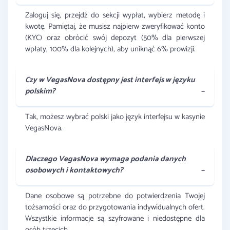
Zaloguj się, przejdź do sekcji wypłat, wybierz metodę i
kwotę. Pamiętaj, że musisz najpierw zweryfikować konto
(KYC) oraz obrócić swój depozyt (50% dla pierwszej
wpłaty, 100% dla kolejnych), aby uniknąć 6% prowizji.
Czy w VegasNova dostępny jest interfejs w języku
polskim?
Tak, możesz wybrać polski jako język interfejsu w kasynie
VegasNova.
Dlaczego VegasNova wymaga podania danych
osobowych i kontaktowych?
Dane osobowe są potrzebne do potwierdzenia Twojej
tożsamości oraz do przygotowania indywidualnych ofert.
Wszystkie informacje są szyfrowane i niedostępne dla
osób trzecich.