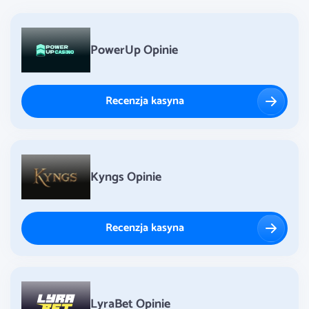
PowerUp Opinie
Recenzja kasyna
Kyngs Opinie
Recenzja kasyna
LyraBet Opinie