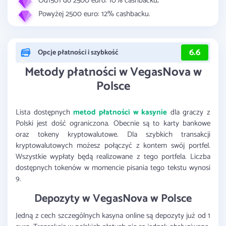
Od1501 do 2500 euro: 10% cashbacku;
Powyżej 2500 euro: 12% cashbacku.
6.6
Opcje płatności i szybkość
Metody płatności w VegasNova w
Polsce
Lista dostępnych
metod płatności w kasynie
dla graczy z
Polski jest dość ograniczona. Obecnie są to karty bankowe
oraz tokeny kryptowalutowe. Dla szybkich transakcji
kryptowalutowych możesz połączyć z kontem swój portfel.
Wszystkie wypłaty będą realizowane z tego portfela. Liczba
dostępnych tokenów w momencie pisania tego tekstu wynosi
9.
Depozyty w VegasNova w Polsce
Jedną z cech szczególnych kasyna online są depozyty już od 1