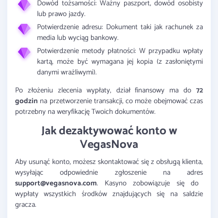
Dowód tożsamości: Ważny paszport, dowód osobisty
lub prawo jazdy.
Potwierdzenie adresu: Dokument taki jak rachunek za
media lub wyciąg bankowy.
Potwierdzenie metody płatności: W przypadku wpłaty
kartą, może być wymagana jej kopia (z zasłoniętymi
danymi wrażliwymi).
Po złożeniu zlecenia wypłaty, dział finansowy ma do
72
godzin
na przetworzenie transakcji, co może obejmować czas
potrzebny na weryfikację Twoich dokumentów.
Jak dezaktywować konto w
VegasNova
Aby usunąć konto, możesz skontaktować się z obsługą klienta,
wysyłając odpowiednie zgłoszenie na adres
support@vegasnova.com
. Kasyno zobowiązuje się do
wypłaty wszystkich środków znajdujących się na saldzie
gracza.