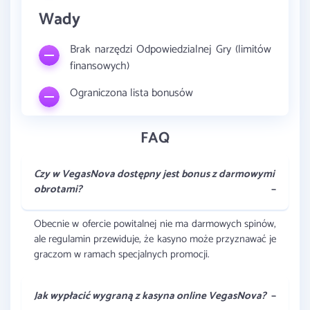
Wady
Brak narzędzi Odpowiedzialnej Gry (limitów
finansowych)
Ograniczona lista bonusów
FAQ
Czy w VegasNova dostępny jest bonus z darmowymi
obrotami?
Obecnie w ofercie powitalnej nie ma darmowych spinów,
ale regulamin przewiduje, że kasyno może przyznawać je
graczom w ramach specjalnych promocji.
Jak wypłacić wygraną z kasyna online VegasNova?