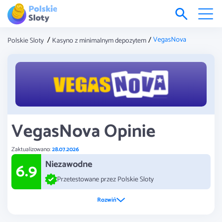
/
/
VegasNova
Polskie Sloty
Kasyno z minimalnym depozytem
VegasNova Opinie
Zaktualizowano:
28.07.2026
Niezawodne
6.9
Przetestowane przez Polskie Sloty
6.5
Rozwiń
Bezpieczeństwo