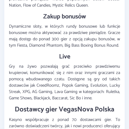
Nation, Flow of Candies, Mystic Relics Queen.
Zakup bonusów
Dynamiczne sloty, w których rundy bonusowe lub funkcje
bonusowe można aktywować za prawdziwe pieniądze. Gracze
mają dostęp do ponad 300 gier z opcją zakupu bonusów, w
tym Fiesta, Diamond Phantom, Big Bass Boxing Bonus Round.
Live
Gry na żywo pozwalają grać przeciwko prawdziwemu
krupierowi, komunikować się z nim oraz innymi graczami za
pomocą wbudowanego czatu. Dostępne są gry od takich
dostawców jak CreedRoomz, Popok Gaming, Evolution, Lucky
Streak, XPG, AG Gaming, Lava Gaming w kategoriach: Ruletka,
Game Shows, Blackjack, Baccarat, Sic Bo i inne.
Dostawcy gier VegasNova Polska
Kasyno współpracuje z ponad 70 dostawcami gier. To
zarówno doświadczeni twórcy, jak i nowi producenci oferujący