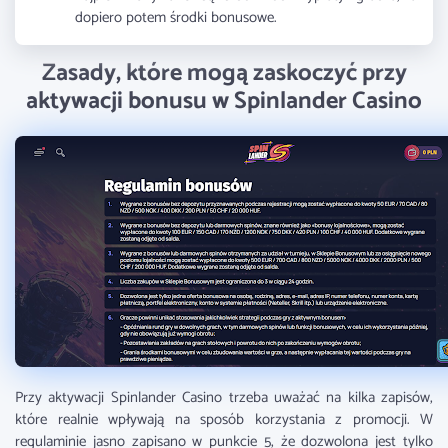
dopiero potem środki bonusowe.
Zasady, które mogą zaskoczyć przy
aktywacji bonusu w Spinlander Casino
Przy aktywacji Spinlander Casino trzeba uważać na kilka zapisów,
które realnie wpływają na sposób korzystania z promocji. W
regulaminie jasno zapisano w punkcie 5, że dozwolona jest tylko