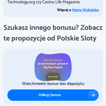
Technology.org czy Casino Life Magazine.
Więcej o
Marta Wokulska
Szukasz innego bonusu? Zobacz
te propozycje od Polskie Sloty
Watchmewin bonus bez depozytu
Odkryj bonus