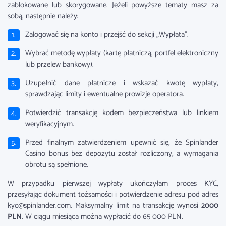
zablokowane lub skorygowane. Jeżeli powyższe tematy masz za
sobą, następnie należy:
Zalogować się na konto i przejść do sekcji „Wypłata”.
Wybrać metodę wypłaty (kartę płatniczą, portfel elektroniczny
lub przelew bankowy).
Uzupełnić dane płatnicze i wskazać kwotę wypłaty,
sprawdzając limity i ewentualne prowizje operatora.
Potwierdzić transakcję kodem bezpieczeństwa lub linkiem
weryfikacyjnym.
Przed finalnym zatwierdzeniem upewnić się, że Spinlander
Casino bonus bez depozytu został rozliczony, a wymagania
obrotu są spełnione.
W przypadku pierwszej wypłaty ukończyłam proces KYC,
przesyłając dokument tożsamości i potwierdzenie adresu pod adres
kyc@spinlander.com. Maksymalny limit na transakcję wynosi
2000
PLN
. W ciągu miesiąca można wypłacić do 65 000 PLN.