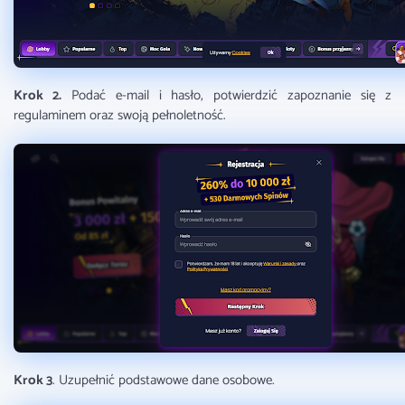
Krok 2.
Podać e-mail i hasło, potwierdzić zapoznanie się z
regulaminem oraz swoją pełnoletność.
Krok 3
. Uzupełnić podstawowe dane osobowe.