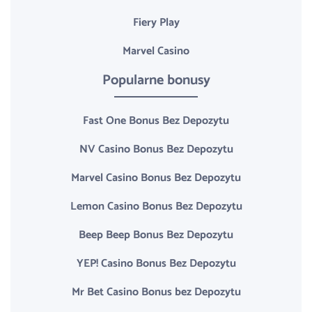
Fiery Play
Marvel Casino
Popularne bonusy
Fast One Bonus Bez Depozytu
NV Casino Bonus Bez Depozytu
Marvel Casino Bonus Bez Depozytu
Lemon Casino Bonus Bez Depozytu
Beep Beep Bonus Bez Depozytu
YEP! Casino Bonus Bez Depozytu
Mr Bet Casino Bonus bez Depozytu