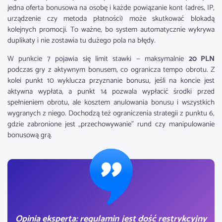
jedna oferta bonusowa na osobę i każde powiązanie kont (adres, IP,
urządzenie czy metoda płatności) może skutkować blokadą
kolejnych promocji. To ważne, bo system automatycznie wykrywa
duplikaty i nie zostawia tu dużego pola na błędy.
W punkcie 7 pojawia się limit stawki — maksymalnie
20 PLN
podczas gry z aktywnym bonusem, co ogranicza tempo obrotu. Z
kolei punkt 10 wyklucza przyznanie bonusu, jeśli na koncie jest
aktywna wypłata, a punkt 14 pozwala wypłacić środki przed
spełnieniem obrotu, ale kosztem anulowania bonusu i wszystkich
wygranych z niego. Dochodzą też ograniczenia strategii z punktu 6,
gdzie zabronione jest „przechowywanie” rund czy manipulowanie
bonusową grą.
Opinia eksperta:
regulamin jest dość restrykcyjny