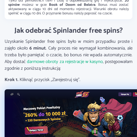
Tylko dla pełnoletnich (18+) | Dbaj o odpowiedzialną grę | Wykorzystać
20
spinów
możesz w grze
Book of Doom od Belatra
. Bonus musi zostać
aktywowany w ciągu 10 dni od momentu rejestracji. Warunki obrotu należy
spełnić w ciągu 10 dni. O przyznanie bonusu należy poprosić na czacie.
Jak odebrać Spinlander free spins?
Uzyskanie Spinlander free spins było w moim przypadku proste i
zajęło około
6 minut
. Cały proces nie wymagał kombinowania, ale
trzeba było pamiętać o czacie, bo bonus nie wpada automatycznie.
Aby dostać
darmowe obroty za rejestracje w kasyno
, postępowałam
zgodnie z poniższą instrukcją:
Krok 1.
Kliknąć przycisk „Zarejestruj się”.