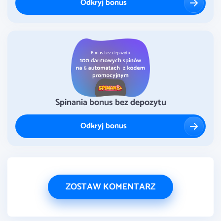
Odkryj bonus
Spinania bonus bez depozytu
Odkryj bonus
ZOSTAW KOMENTARZ