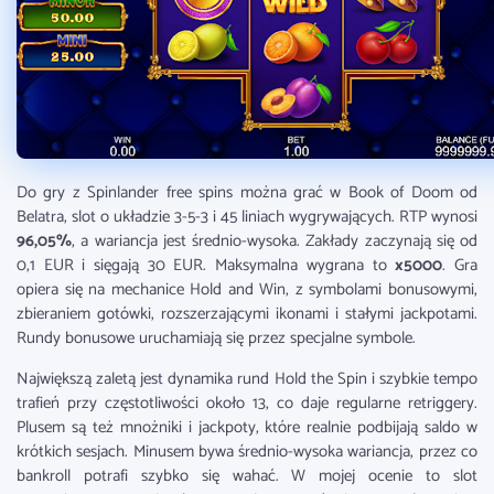
Do gry z Spinlander free spins można grać w Book of Doom od
Belatra, slot o układzie 3-5-3 i 45 liniach wygrywających. RTP wynosi
96,05%
, a wariancja jest średnio-wysoka. Zakłady zaczynają się od
0,1 EUR i sięgają 30 EUR. Maksymalna wygrana to
x5000
. Gra
opiera się na mechanice Hold and Win, z symbolami bonusowymi,
zbieraniem gotówki, rozszerzającymi ikonami i stałymi jackpotami.
Rundy bonusowe uruchamiają się przez specjalne symbole.
Największą zaletą jest dynamika rund Hold the Spin i szybkie tempo
trafień przy częstotliwości około 13, co daje regularne retriggery.
Plusem są też mnożniki i jackpoty, które realnie podbijają saldo w
krótkich sesjach. Minusem bywa średnio-wysoka wariancja, przez co
bankroll potrafi szybko się wahać. W mojej ocenie to slot