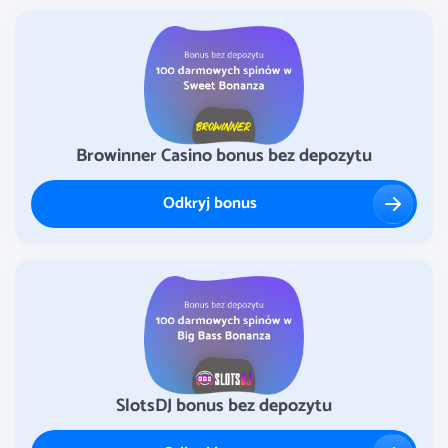
Browinner Casino bonus bez depozytu
Odkryj bonus
SlotsDJ bonus bez depozytu