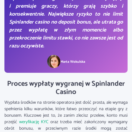
i premiuje graczy, którzy grają szybko i
konsekwentnie. Największe ryzyko to nie limit
Spinlander casino no deposit bonus, ale utrata go
przez wypłatę w złym momencie albo
przekroczenie limitu stawki, co nie zawsze jest od
razu oczywiste.
Marta Wokulska
Proces wypłaty wygranej w Spinlander
Casino
Wypłata środków na stronie operatora jest dość prosta, ale wymaga
spełnienia kilku warunków, które łatwo przeoczyć na etapie gry z
bonusem. Kluczowe jest to, że zanim zlecisz przelew, konto musi
przejść
weryfikację KYC
oraz trzeba mieć zakończony wymagany
obrót bonusu, w przeciwnym razie środki mogą zostać