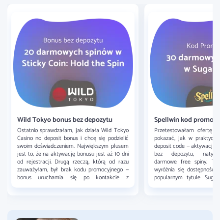
Wild Tokyo bonus bez depozytu
Spellwin kod promocy
Ostatnio sprawdzałam, jak działa Wild Tokyo
Przetestowałam ofertę o
Casino no deposit bonus i chcę się podzielić
pokazać, jak w praktyce 
swoim doświadczeniem. Największym plusem
deposit code — aktywacja z
jest to, że na aktywację bonusu jest aż 10 dni
bez depozytu, natych
od rejestracji. Drugą rzeczą, którą od razu
darmowe free spiny. Ta 
zauważyłam, był brak kodu promocyjnego —
wyróżnia się dostępności
bonus uruchamia się po kontakcie z
popularnym tytule Suga
supportem. Samo kasyno bez depozytu 2026
ukrytych warunków przy ak
ma ponad…
że darmowe free spiny…