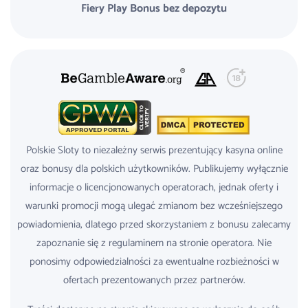
Fiery Play Bonus bez depozytu
Polskie Sloty to niezależny serwis prezentujący kasyna online
oraz bonusy dla polskich użytkowników. Publikujemy wyłącznie
informacje o licencjonowanych operatorach, jednak oferty i
warunki promocji mogą ulegać zmianom bez wcześniejszego
powiadomienia, dlatego przed skorzystaniem z bonusu zalecamy
zapoznanie się z regulaminem na stronie operatora. Nie
ponosimy odpowiedzialności za ewentualne rozbieżności w
ofertach prezentowanych przez partnerów.