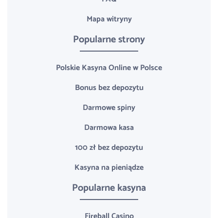
Mapa witryny
Popularne strony
Polskie Kasyna Online w Polsce
Bonus bez depozytu
Darmowe spiny
Darmowa kasa
100 zł bez depozytu
Kasyna na pieniądze
Popularne kasyna
Fireball Casino