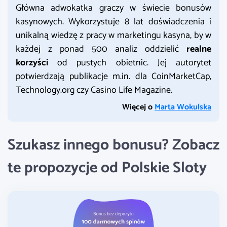
Główna adwokatka graczy w świecie bonusów
kasynowych. Wykorzystuje 8 lat doświadczenia i
unikalną wiedzę z pracy w marketingu kasyna, by w
każdej z ponad 500 analiz oddzielić
realne
korzyści
od pustych obietnic. Jej autorytet
potwierdzają publikacje m.in. dla CoinMarketCap,
Technology.org czy Casino Life Magazine.
Więcej o
Marta Wokulska
Szukasz innego bonusu? Zobacz
te propozycje od Polskie Sloty