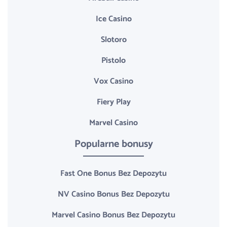
Ice Casino
Slotoro
Pistolo
Vox Casino
Fiery Play
Marvel Casino
Popularne bonusy
Fast One Bonus Bez Depozytu
NV Casino Bonus Bez Depozytu
Marvel Casino Bonus Bez Depozytu