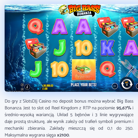
Do gry z SlotsDJj Casino no deposit bonus można wybrać Big Bass
Bonanza. Jest to slot od Reel Kingdom z RTP na poziomie
95,67%
i
średnio-wysoką wariancją. Układ 5 bębnów i 3 linie wygrywające
daje prostą strukturę, ale wynik zależy od trafień symboli premium i
mechaniki zbierania. Zakłady mieszczą się od 0,1 do 250.
Maksymalna wygrana sięga
x2100
.