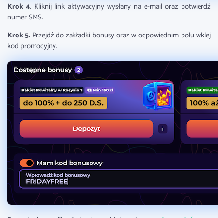
Krok 4
. Kliknij link aktywacyjny wysłany na e-mail oraz potwierdź
numer SMS.
Krok 5.
Przejdź do zakładki bonusy oraz w odpowiednim polu wklej
kod promocyjny.