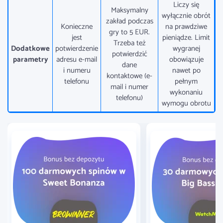
Liczy się
Maksymalny
wyłącznie obrót
zakład podczas
Konieczne
na prawdziwe
gry to 5 EUR.
jest
pieniądze. Limit
Trzeba też
Dodatkowe
potwierdzenie
wygranej
potwierdzić
parametry
adresu e-mail
obowiązuje
dane
i numeru
nawet po
kontaktowe (e-
telefonu
pełnym
mail i numer
wykonaniu
telefonu)
wymogu obrotu