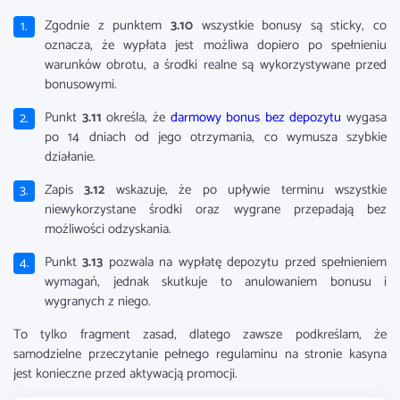
Zgodnie z punktem
3.10
wszystkie bonusy są sticky, co
oznacza, że wypłata jest możliwa dopiero po spełnieniu
warunków obrotu, a środki realne są wykorzystywane przed
bonusowymi.
Punkt
3.11
określa, że
darmowy bonus bez depozytu
wygasa
po 14 dniach od jego otrzymania, co wymusza szybkie
działanie.
Zapis
3.12
wskazuje, że po upływie terminu wszystkie
niewykorzystane środki oraz wygrane przepadają bez
możliwości odzyskania.
Punkt
3.13
pozwala na wypłatę depozytu przed spełnieniem
wymagań, jednak skutkuje to anulowaniem bonusu i
wygranych z niego.
To tylko fragment zasad, dlatego zawsze podkreślam, że
samodzielne przeczytanie pełnego regulaminu na stronie kasyna
jest konieczne przed aktywacją promocji.