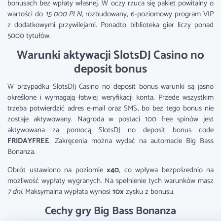
bonusach bez wpłaty własnej. W oczy rzuca się pakiet powitalny o
wartości do
15 000 PLN
, rozbudowany, 6-poziomowy program VIP
z dodatkowymi przywilejami. Ponadto biblioteka gier liczy ponad
5000 tytułów.
Warunki aktywacji SlotsDJ Casino no
deposit bonus
W przypadku SlotsDJj Casino no deposit bonus warunki są jasno
określone i wymagają łatwiej weryfikacji konta. Przede wszystkim
trzeba potwierdzić adres e-mail oraz SMS, bo bez tego bonus nie
zostaje aktywowany. Nagroda w postaci 100 free spinów jest
aktywowana za pomocą SlotsDJ no deposit bonus code
FRIDAYFREE
. Zakręcenia można wydać na automacie Big Bass
Bonanza.
Obrót ustawiono na poziomie
x40
, co wpływa bezpośrednio na
możliwość wypłaty wygranych. Na spełnienie tych warunków masz
7 dni
. Maksymalna wypłata wynosi
10x
zysku z bonusu.
Cechy gry Big Bass Bonanza