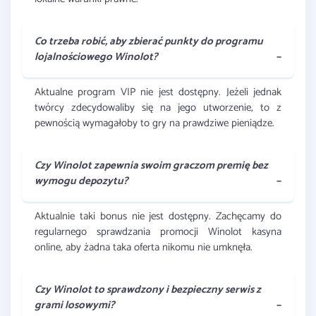
Co trzeba robić, aby zbierać punkty do programu
lojalnościowego Winolot?
Aktualne program VIP nie jest dostępny. Jeżeli jednak
twórcy zdecydowaliby się na jego utworzenie, to z
pewnością wymagałoby to gry na prawdziwe pieniądze.
Czy Winolot zapewnia swoim graczom premię bez
wymogu depozytu?
Aktualnie taki bonus nie jest dostępny. Zachęcamy do
regularnego sprawdzania promocji Winolot kasyna
online, aby żadna taka oferta nikomu nie umknęła.
Czy Winolot to sprawdzony i bezpieczny serwis z
grami losowymi?