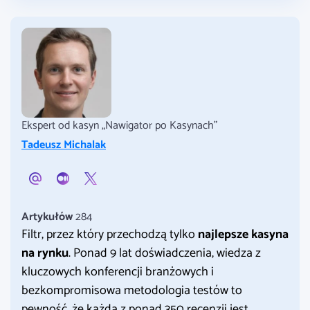
Ekspert od kasyn „Nawigator po Kasynach”
Tadeusz Michalak
Artykułów
284
Filtr, przez który przechodzą tylko
najlepsze kasyna
na rynku
. Ponad 9 lat doświadczenia, wiedza z
kluczowych konferencji branżowych i
bezkompromisowa metodologia testów to
pewność, że każda z ponad 350 recenzji jest