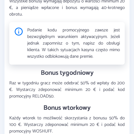
Wszystkie bonusy wymagają depozytu o wartości minimum 20
€, a pieniądze wpłacone i bonus wymagają 40-krotnego
obrotu.
Podanie kodu promocyjnego zawsze jest
bezwzględnym warunkiem aktywacyjnym. Jeżeli
jednak zapomnisz o tym, napisz do obsługi
klienta. W takich sytuacjach kasyna często mimo
wszystko odblokowują dane premie.
Bonus tygodniowy
Raz w tygodniu gracz może odebrać 50% od wpłaty do 200
€. Wystarczy zdeponować minimum 20 € i podać kod
promocyjny RELOAD50.
Bonus wtorkowy
Każdy wtorek to możliwość skorzystania z bonusu 50% do
100 €. Wystarczy zdeponować minimum 20 € i podać kod
promocyjny WOSHUFF.