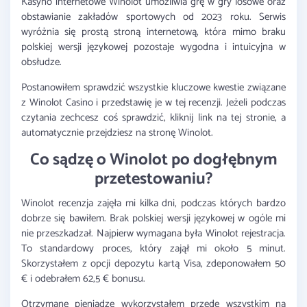
Kasyno internetowe Winolot umożliwia grę w gry losowe oraz
obstawianie zakładów sportowych od 2023 roku. Serwis
wyróżnia się prostą stroną internetową, która mimo braku
polskiej wersji językowej pozostaje wygodna i intuicyjna w
obsłudze.
Postanowiłem sprawdzić wszystkie kluczowe kwestie związane
z Winolot Casino i przedstawię je w tej recenzji. Jeżeli podczas
czytania zechcesz coś sprawdzić, kliknij link na tej stronie, a
automatycznie przejdziesz na stronę Winolot.
Co sądzę o Winolot po dogłębnym
przetestowaniu?
Winolot recenzja zajęła mi kilka dni, podczas których bardzo
dobrze się bawiłem. Brak polskiej wersji językowej w ogóle mi
nie przeszkadzał. Najpierw wymagana była Winolot rejestracja.
To standardowy proces, który zajął mi około 5 minut.
Skorzystałem z opcji depozytu kartą Visa, zdeponowałem 50
€ i odebrałem 62,5 € bonusu.
Otrzymane pieniądze wykorzystałem przede wszystkim na