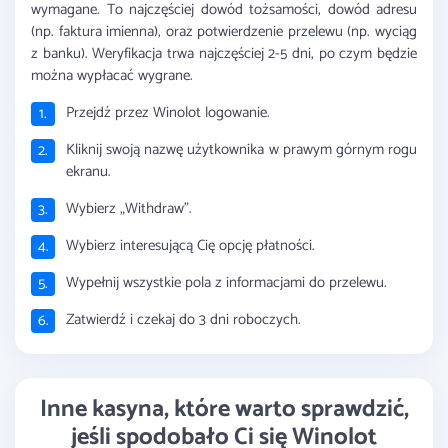
wymagane. To najczęściej dowód tożsamości, dowód adresu
(np. faktura imienna), oraz potwierdzenie przelewu (np. wyciąg
z banku). Weryfikacja trwa najczęściej 2-5 dni, po czym będzie
można wypłacać wygrane.
Przejdź przez Winolot logowanie.
Kliknij swoją nazwę użytkownika w prawym górnym rogu
ekranu.
Wybierz „Withdraw”.
Wybierz interesującą Cię opcję płatności.
Wypełnij wszystkie pola z informacjami do przelewu.
Zatwierdź i czekaj do 3 dni roboczych.
Inne kasyna, które warto sprawdzić,
jeśli spodobało Ci się Winolot