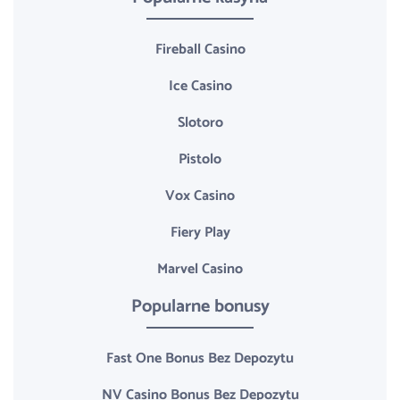
Fireball Casino
Ice Casino
Slotoro
Pistolo
Vox Casino
Fiery Play
Marvel Casino
Popularne bonusy
Fast One Bonus Bez Depozytu
NV Casino Bonus Bez Depozytu